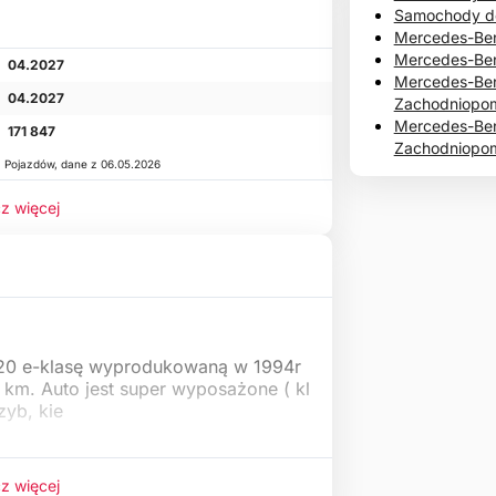
Samochody d
Mercedes-Be
Mercedes-Ben
04.2027
Mercedes-Be
04.2027
Zachodniopom
Mercedes-Ben
171 847
Zachodniopom
a Pojazdów, dane z 06.05.2026
z więcej
0 e-klasę wyprodukowaną w 1994r
 km. Auto jest super wyposażone ( kl
szyb, kie
z więcej