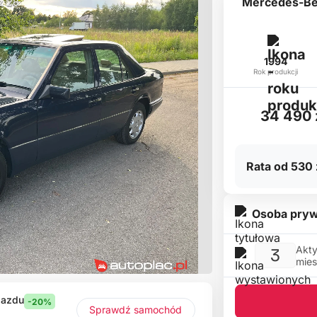
Mercedes-Be
 z 28
1994
Rok produkcji
34 490 
Rata od 530 
Osoba pryw
Akty
3
mies
jazdu
-20%
Sprawdź samochód