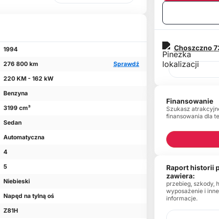
Choszczno
7
1994
276 800 km
Sprawdź
220 KM - 162 kW
Benzyna
Finansowanie
3199 cm³
Szukasz atrakcyjn
finansowania dla t
Sedan
Automatyczna
4
5
Raport historii
zawiera:
Niebieski
przebieg, szkody, 
wyposażenie i inn
Napęd na tylną oś
informacje.
Z81H