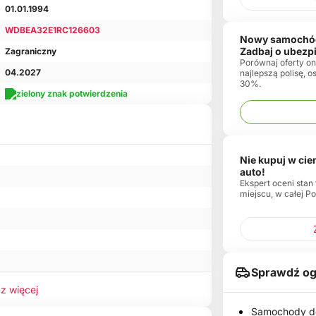
01.01.1994
WDBEA32E1RC126603
Nowy samochó
Zadbaj o ubezp
Zagraniczny
Porównaj oferty onl
04.2027
najlepszą polisę, 
30%.
Nie kupuj w ci
auto!
Ekspert oceni stan
miejscu, w całej Po
Sprawdź og
z więcej
Samochody do