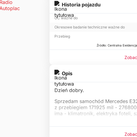
Historia pojazdu
OC ważne do
Okresowe badanie techniczne ważne do
Przebieg
Źródło: Centralna Ewidencj
Zobac
Opis
Dzień dobry.
Sprzedam samochód Mercedes E32
z przebiegiem 171925 mil - 276800
ima - klimatronik, elektryka foteli, 
Zobac