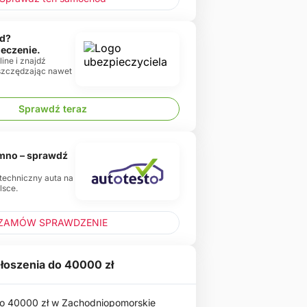
d?
ieczenie.
ine i znajdź
oszczędzając nawet
Sprawdź teraz
emno – sprawdź
 techniczny auta na
lsce.
ZAMÓW SPRAWDZENIE
łoszenia do 40000 zł
 40000 zł w Zachodniopomorskie