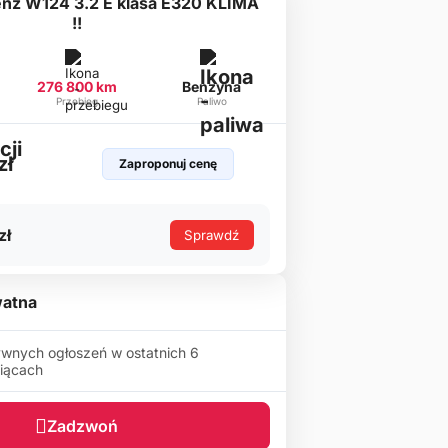
nz W124 3.2 E klasa E320 KLIMA
!!
276 800 km
Benzyna
Przebieg
Paliwo
zł
Zaproponuj cenę
zł
Sprawdź
atna
wnych ogłoszeń w ostatnich 6
iącach
Zadzwoń