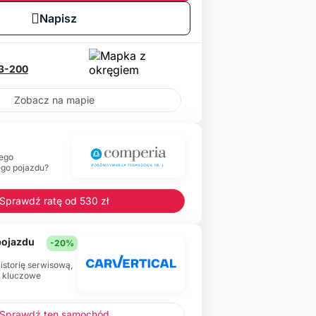
Napisz
3-200
Zobacz na mapie
ego
ego pojazdu?
Sprawdź ratę od 530 zł
 pojazdu
-20%
historię serwisową,
e kluczowe
Sprawdź ten samochód