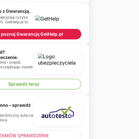
p z Gwarancją.
iększają ryzyko
%. GetHelp.pl to
 i poznaj Gwarancję GetHelp.pl
d?
ieczenie.
ine i znajdź
oszczędzając nawet
Sprawdź teraz
emno – sprawdź
 techniczny auta na
lsce.
ZAMÓW SPRAWDZENIE