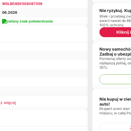
W0LBD8EK5G8087359
Nie ryzykuj. Ku
06.2026
Wiek i przebieg zw
awarii nawet do 68
100% ochrony
Kliknij
Nowy samochó
Zadbaj o ubezp
Porównaj oferty onl
najlepszą polisę, 
30%.
Nie kupuj w ci
z więcej
auto!
Ekspert oceni stan
miejscu, w całej Po