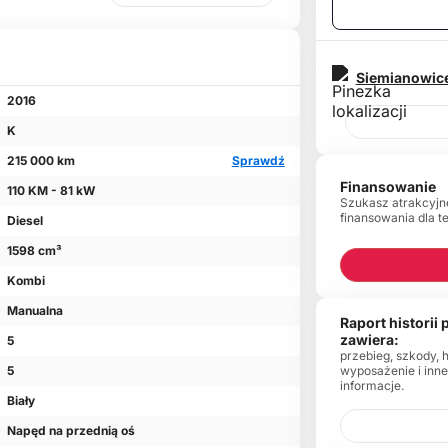
Siemianowice
2016
K
215 000 km
Sprawdź
Finansowanie
110 KM - 81 kW
Szukasz atrakcyjn
finansowania dla t
Diesel
1598 cm³
Kombi
Manualna
Raport historii
zawiera:
5
przebieg, szkody, 
wyposażenie i inn
5
informacje.
Biały
Napęd na przednią oś