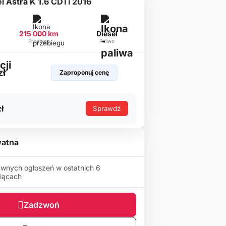
l Astra K 1.6 CDTi 2016
215 000 km
Diesel
Przebieg
Paliwo
zł
Zaproponuj cenę
ł
Sprawdź
atna
wnych ogłoszeń w ostatnich 6
iącach
Zadzwoń