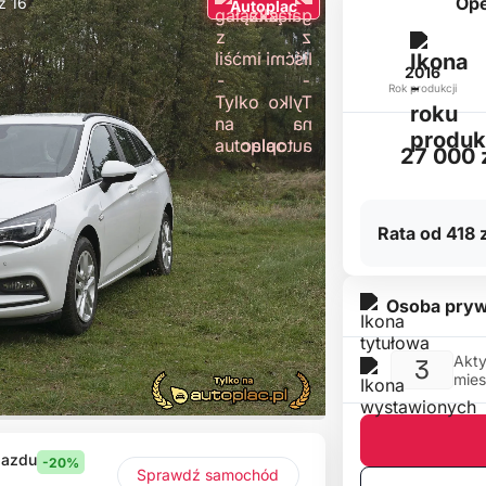
Ope
 z 16
Autoplac
2016
Rok produkcji
27 000 
Rata od 418 z
Osoba pryw
Akty
3
mies
jazdu
-20%
Sprawdź samochód