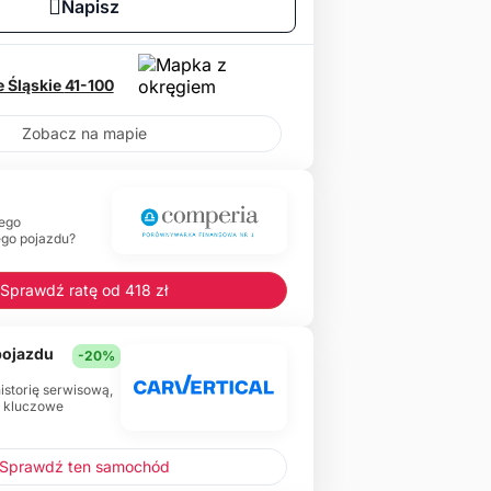
Napisz
 Śląskie
41-100
Zobacz na mapie
ego
ego pojazdu?
Sprawdź ratę od 418 zł
 pojazdu
-20%
historię serwisową,
e kluczowe
Sprawdź ten samochód