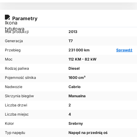
Parametry
Rok produkcji
2013
Generacja
T7
Przebieg
231 000 km
Sprawdź
Moc
112 KM - 82 kW
Rodzaj paliwa
Diesel
Pojemność silnika
1600 cm³
Nadwozie
Cabrio
Skrzynia biegów
Manualna
Liczba drzwi
2
Liczba miejsc
4
Kolor
Srebrny
Typ napędu
Napęd na przednią oś