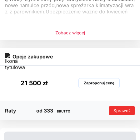
nowe hamulce przód,nowa sprężarka klimatyzacji wra
z z parownikiem.Ubezpieczenie ważne do kwiecień
Zobacz więcej
Opcje zakupowe
21 500 zł
Zaproponuj cenę
Raty
od 333
Sprawdź
BRUTTO