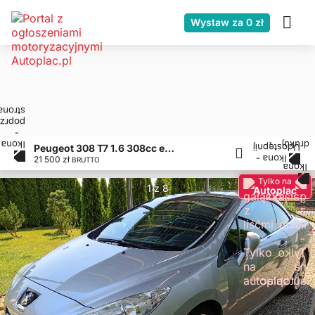
Wystaw za 0 zł
Peugeot 308 T7 1.6 308cc e-hdi
21 500 zł
BRUTTO
Tylko na
1 z 8
Autoplac