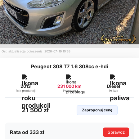
Ost. aktualizacja ogłoszenia: 2026-07-19 10:33
Peugeot 308 T7 1.6 308cc e-hdi
2013
231 000 km
Diesel
Rok produkcji
Przebieg
Paliwo
21 500 zł
Zaproponuj cenę
Rata od 333 zł
Sprawdź