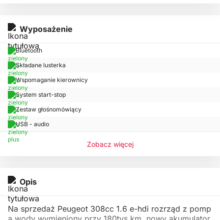
Wyposażenie
Bluetooth
Składane lusterka
Wspomaganie kierownicy
System start-stop
Zestaw głośnomówiący
USB - audio
Zobacz więcej
Opis
Na sprzedaż Peugeot 308cc 1.6 e-hdi rozrząd z pomp
ą wody wymieniony przy 180tys.km. nowy akumulator,