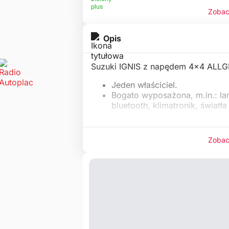
Zobac
Opis
Suzuki IGNIS z napędem 4x4 ALLGR
Jeden właściciel.
Bogato wyposażona, m.in.: la
bluetooth, klimatronik, światła
Zobac