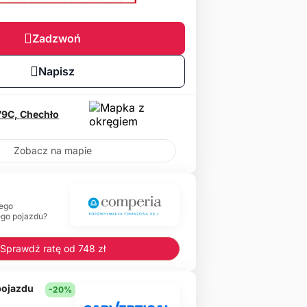
Zadzwoń
Napisz
79C,
Chechło
Zobacz na mapie
ego
ego pojazdu?
Sprawdź ratę od 748 zł
 pojazdu
-20%