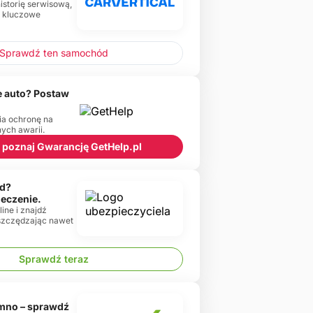
historię serwisową,
e kluczowe
Sprawdź ten samochód
 auto? Postaw
ia ochronę na
ch awarii.
 i poznaj Gwarancję GetHelp.pl
d?
ieczenie.
ine i znajdź
oszczędzając nawet
Sprawdź teraz
emno – sprawdź