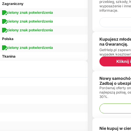
przebieg, szkody, 
Zagraniczny
wyposażenie i inn
informacje.
Kupujesz młode
Polska
na Gwarancję.
GetHelp.pl zapewn
wypadek kosztowny
Tkanina
Kliknij
Nowy samochó
Zadbaj o ubezp
Porównaj oferty onl
najlepszą polisę, 
30%.
Nie kupuj w ci