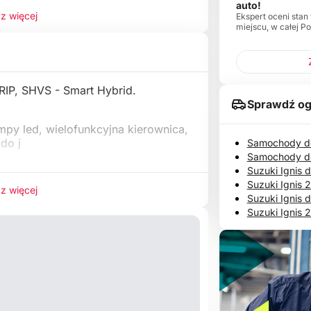
auto!
z więcej
Ekspert oceni stan
miejscu, w całej Po
IP, SHVS - Smart Hybrid.
Sprawdź og
mpy led, wielofunkcyjna kierownica,
 do j
Samochody do
Samochody d
Suzuki Ignis 
Suzuki Ignis 
z więcej
Suzuki Ignis 
Suzuki Ignis 