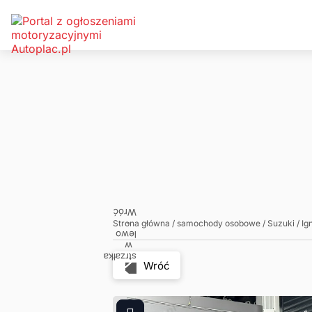
Zadzwoń
Napisz
Strona główna
/
samochody osobowe
/
Suzuki
/
Ig
Wróć