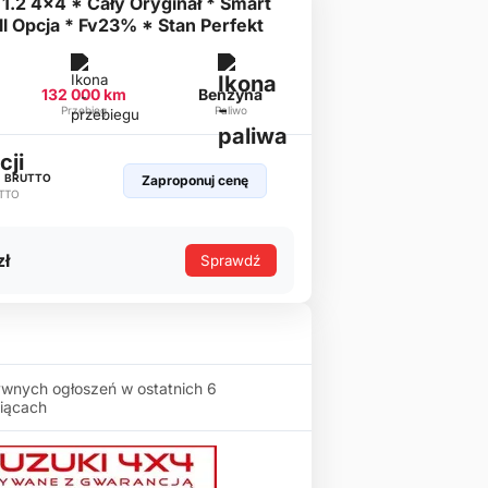
 1.2 4x4 * Cały Oryginał * Smart
ll Opcja * Fv23% * Stan Perfekt
132 000 km
Benzyna
Przebieg
Paliwo
ł
BRUTTO
Zaproponuj cenę
TTO
zł
Sprawdź
wnych ogłoszeń w ostatnich 6
iącach