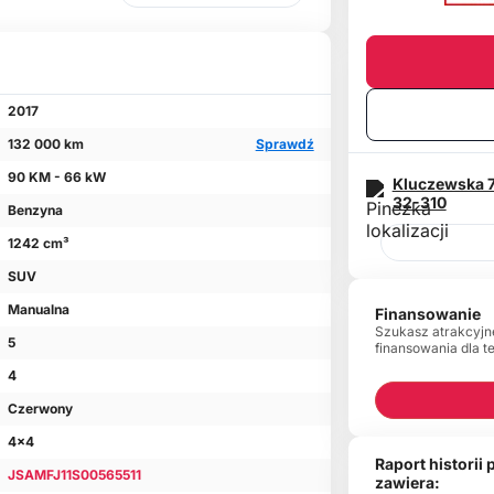
2017
132 000 km
Sprawdź
90 KM - 66 kW
Kluczewska 
32-310
Benzyna
1242 cm³
SUV
Manualna
Finansowanie
Szukasz atrakcyjn
5
finansowania dla t
4
Czerwony
4x4
Raport historii
JSAMFJ11S00565511
zawiera: