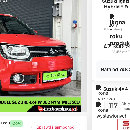
Suzuki Ignis
 z 41
Hybrid * Fu
2017
Rok produkcji
47 300 z
38 455 zł
NE
Rata od 748 
Suzuki4x4
Akty
117
mies
jazdu
-20%
Sprawdź samochód