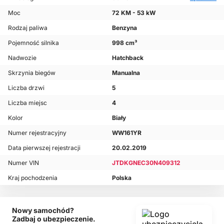
Moc
72 KM - 53 kW
Rodzaj paliwa
Benzyna
Pojemność silnika
998 cm³
Nadwozie
Hatchback
Skrzynia biegów
Manualna
Liczba drzwi
5
Liczba miejsc
4
Kolor
Biały
Numer rejestracyjny
WW161YR
Data pierwszej rejestracji
20.02.2019
Numer VIN
JTDKGNEC30N409312
Kraj pochodzenia
Polska
Nowy samochód?
Zadbaj o ubezpieczenie.