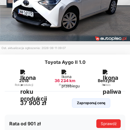
Ost. aktualizacja ogłoszenia: 2026-06-11 09:07
Toyota Aygo II 1.0
2018
36 234 km
Benzyna
Rok produkcji
Przebieg
Paliwo
37 900 zł
Zaproponuj cenę
Rata od 901 zł
Sprawdź