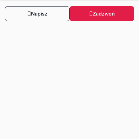
Napisz
Zadzwoń
Obserwuj nas
Dla klientów
Dla klientów biznesowych
Strefa wiedzy