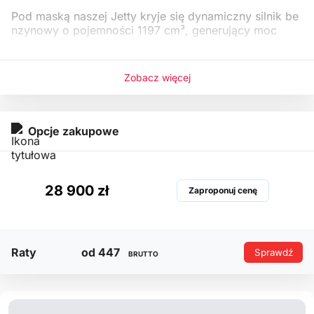
Pod maską naszej Jetty kryje się dynamiczny silnik be
nzynowy o pojemności 1197 cm³, generujący moc
Zobacz więcej
Opcje zakupowe
28 900 zł
Zaproponuj cenę
Raty
od 447
Sprawdź
BRUTTO