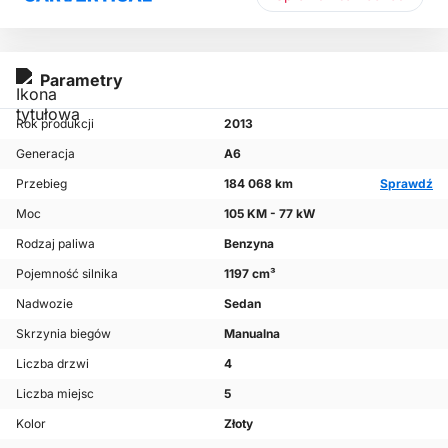
Parametry
Rok produkcji
2013
Generacja
A6
Przebieg
184 068 km
Sprawdź
Moc
105 KM - 77 kW
Rodzaj paliwa
Benzyna
Pojemność silnika
1197 cm³
Nadwozie
Sedan
Skrzynia biegów
Manualna
Liczba drzwi
4
Liczba miejsc
5
Kolor
Złoty