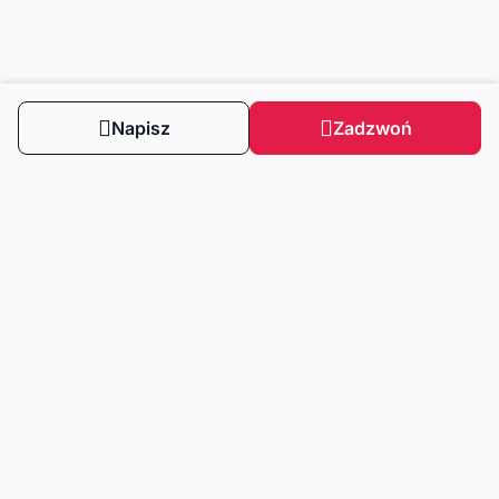
Napisz
Zadzwoń
Obserwuj nas
Dla klientów
Dla klientów biznesowych