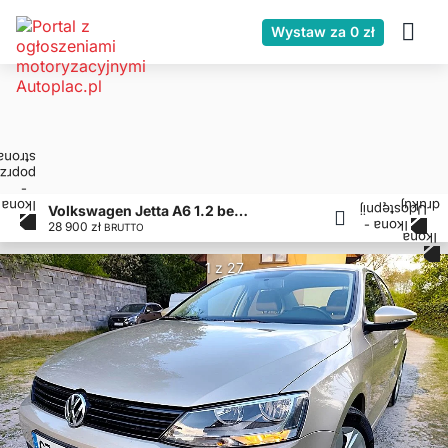
Wystaw za 0 zł
Volkswagen Jetta A6 1.2 benzyna * 105 KM * Klima * Tempomat * Oryginał
28 900 zł
BRUTTO
1 z 27