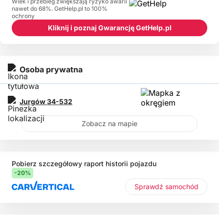
Wiek i przebieg zwiększają ryzyko awarii
nawet do 68%. GetHelp.pl to 100%
ochrony
Kliknij i poznaj Gwarancję GetHelp.pl
Osoba prywatna
Jurgów
34-532
Zobacz na mapie
Pobierz szczegółowy raport historii pojazdu
-20%
Sprawdź samochód