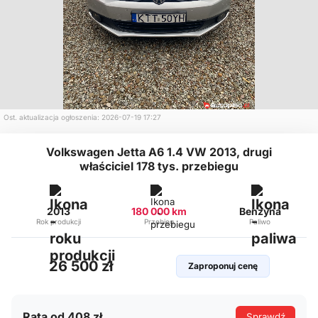
Ost. aktualizacja ogłoszenia: 2026-07-19 17:27
Volkswagen Jetta A6 1.4 VW 2013, drugi
właściciel 178 tys. przebiegu
2013
180 000 km
Benzyna
Rok produkcji
Przebieg
Paliwo
26 500 zł
Zaproponuj cenę
Rata od 408 zł
Sprawdź