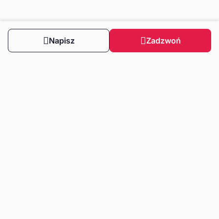
Napisz
Zadzwoń
Obserwuj nas
Dla klientów
Dla klientów biznesowych
Strefa wiedzy