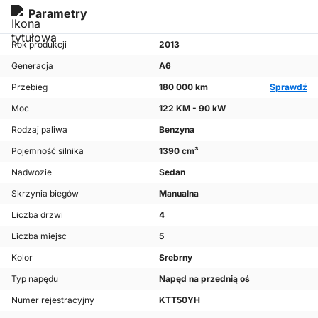
Parametry
Rok produkcji
2013
Generacja
A6
Przebieg
180 000 km
Sprawdź
Moc
122 KM - 90 kW
Rodzaj paliwa
Benzyna
Pojemność silnika
1390 cm³
Nadwozie
Sedan
Skrzynia biegów
Manualna
Liczba drzwi
4
Liczba miejsc
5
Kolor
Srebrny
Typ napędu
Napęd na przednią oś
Numer rejestracyjny
KTT50YH