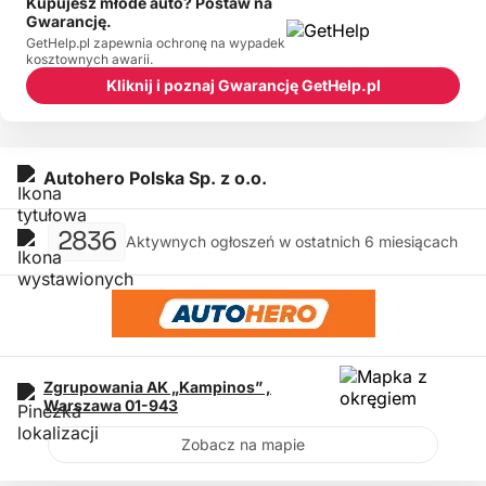
Kupujesz młode auto? Postaw na
Gwarancję.
GetHelp.pl zapewnia ochronę na wypadek
kosztownych awarii.
Kliknij i poznaj Gwarancję GetHelp.pl
Autohero Polska Sp. z o.o.
2836
Aktywnych ogłoszeń w ostatnich 6 miesiącach
Zgrupowania AK „Kampinos” ,
Warszawa
01-943
Zobacz na mapie