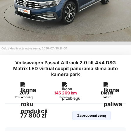
Ost. aktualizacja ogłoszenia: 2026-07-30 17:00
Volkswagen Passat Alltrack 2.0 lift 4x4 DSG
Matrix LED virtual cocpit panorama klima auto
kamera park
2019
145 269 km
Diesel
Rok produkcji
Przebieg
Paliwo
77 800 zł
Zaproponuj cenę