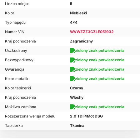
Liczba miejsc
5
Kolor
Niebieski
Typ napędu
4x4
Numer VIN
WVWZZZ3CZLE051932
Kraj pochodzenia
Zagraniczny
Uszkodzony
Bezwypadkowy
Gwarancja
Kolor metalik
Kolor tapicerki
Czarny
Kraj pochodzenia
Włochy
Możliwa zamiana
Rozszerzona wersja modelu
2.0 TDI 4Mot DSG
Tapicerka
Tkanina