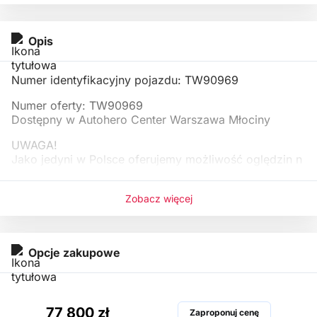
Opis
Numer identyfikacyjny pojazdu: TW90969
Numer oferty: TW90969
Dostępny w Autohero Center Warszawa Młociny
UWAGA!
Jako jedyni w Polsce oferujemy możliwość oględzin n
aszych samocho
Zobacz więcej
Opcje zakupowe
77 800 zł
Zaproponuj cenę