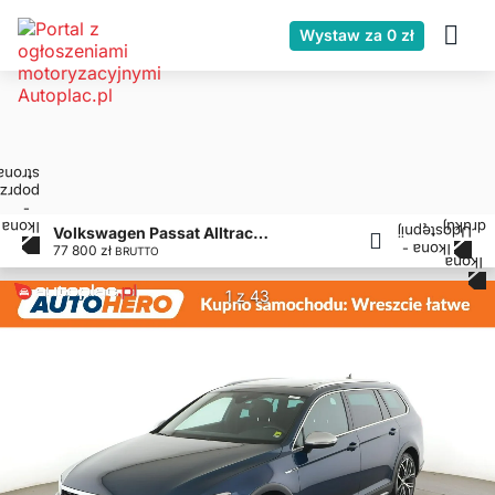
Wystaw za 0 zł
Volkswagen Passat Alltrack 2.0 lift 4x4 DSG Matrix LED virtual cocpit panorama klima auto kamera park
77 800 zł
BRUTTO
1 z 43