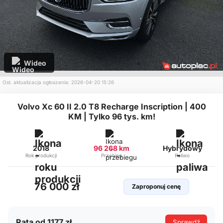
Wideo
Ost. aktualizacja ogłoszenia: 2026-04-20 15:26
Volvo Xc 60 II 2.0 T8 Recharge Inscription | 400
KM | Tylko 96 tys. km!
2018
96 268 km
Hybrydowy
Rok produkcji
Przebieg
Paliwo
76 000 zł
Zaproponuj cenę
Rata od 1177 zł
Sprawdź