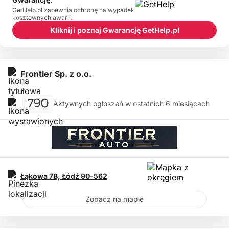
GetHelp.pl zapewnia ochronę na wypadek
kosztownych awarii.
Kliknij i poznaj Gwarancję GetHelp.pl
Frontier Sp. z o.o.
790
Aktywnych ogłoszeń w ostatnich 6 miesiącach
Łąkowa 7B,
Łódź
90-562
Zobacz na mapie