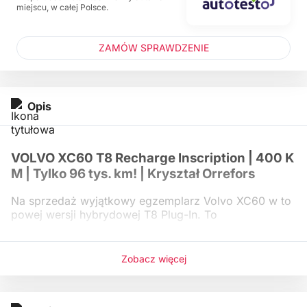
miejscu, w całej Polsce.
ZAMÓW SPRAWDZENIE
Opis
VOLVO XC60 T8 Recharge Inscription | 400 K
M | Tylko 96 tys. km! | Kryształ Orrefors
Na sprzedaż wyjątkowy egzemplarz Volvo XC60 w to
powej wersji hybrydowej T8 Plug-In. To
Zobacz więcej