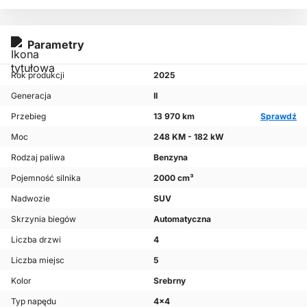
Parametry
Rok produkcji
2025
Generacja
II
Przebieg
13 970 km
Sprawdź
Moc
248 KM - 182 kW
Rodzaj paliwa
Benzyna
Pojemność silnika
2000 cm³
Nadwozie
SUV
Skrzynia biegów
Automatyczna
Liczba drzwi
4
Liczba miejsc
5
Kolor
Srebrny
Typ napędu
4x4