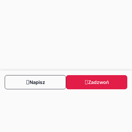
Napisz
Zadzwoń
Obserwuj nas