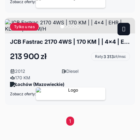
Zobacz oferty:
Tylko u nas
JCB Fastrac 2170 4WS | 170 KM | | 4x4 | EHR | KLIMA | 60 KM/H
213 900 zł
Raty
3 313
zł/msc
2012
Diesel
170 KM
Łochów (Mazowieckie)
Zobacz oferty:
1