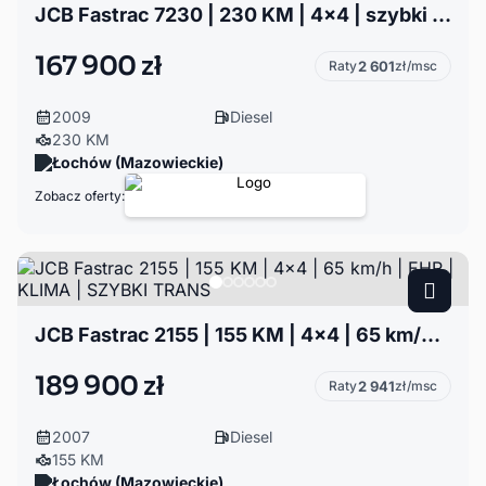
JCB Fastrac 7230 | 230 KM | 4x4 | szybki transport
167 900 zł
Raty
2 601
zł/msc
2009
Diesel
230 KM
Łochów (Mazowieckie)
Zobacz oferty:
JCB Fastrac 2155 | 155 KM | 4x4 | 65 km/h | EHR | KLIMA | SZYBKI TRANS
189 900 zł
Raty
2 941
zł/msc
2007
Diesel
155 KM
Łochów (Mazowieckie)