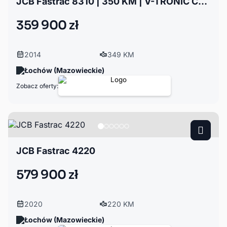
JCB Fastrac 8310 | 350 KM | V-TRONIC CVT | 70 km/h | 4x4 | TOP | DO TR
359 900 zł
2014
349 KM
Łochów (Mazowieckie)
Zobacz oferty:
JCB Fastrac 4220
579 900 zł
2020
220 KM
Łochów (Mazowieckie)