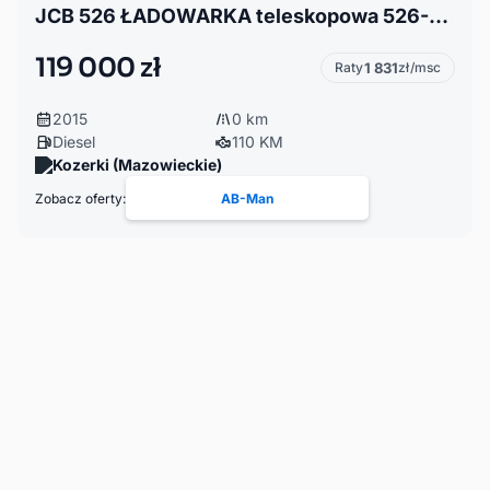
JCB 526 ŁADOWARKA teleskopowa 526-65 Agri, joystick
119 000 zł
Raty
1 831
zł/msc
2015
0 km
Diesel
110 KM
Kozerki (Mazowieckie)
Zobacz oferty:
AB-Man