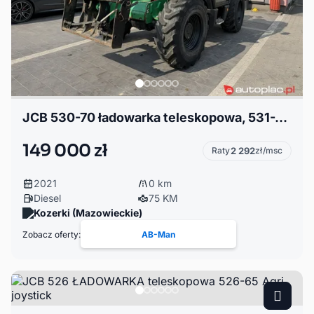
JCB 530-70 ładowarka teleskopowa, 531-70, 1395MTH
149 000 zł
Raty
2 292
zł/msc
2021
0 km
Diesel
75 KM
Kozerki (Mazowieckie)
Zobacz oferty:
AB-Man