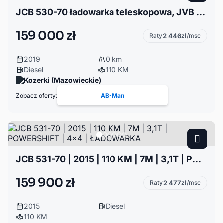
JCB 530-70 ładowarka teleskopowa, JVB 531-70, 653mth
159 000 zł
Raty
2 446
zł/msc
2019
0 km
Diesel
110 KM
Kozerki (Mazowieckie)
Zobacz oferty:
AB-Man
JCB 531-70 | 2015 | 110 KM | 7M | 3,1T | POWERSHIFT | 4x4 | ŁADOWARKA
159 900 zł
Raty
2 477
zł/msc
2015
Diesel
110 KM