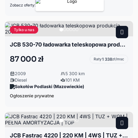
Zobacz oferty:
Tylko u nas
JCB 530-70 ładowarka teleskopowa produkcja 2009 rok
87 000 zł
Raty
1 338
zł/msc
2009
5 300 km
Diesel
101 KM
Sokołów Podlaski (Mazowieckie)
Ogłoszenie prywatne
JCB Fastrac 4220 | 220 KM | 4WS | TUZ + WOM | PEŁNA AMORTYZACJA | TOP