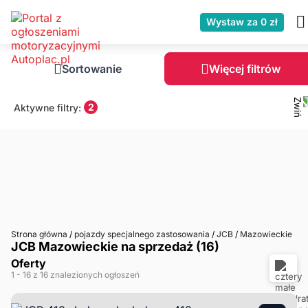
Wystaw za 0 zł
Sortowanie
Więcej filtrów
2
Aktywne filtry:
Strona główna
/
pojazdy specjalnego zastosowania
/
JCB
/
Mazowieckie
JCB Mazowieckie na sprzedaż (16)
Oferty
1
- 16
z 16 znalezionych ogłoszeń