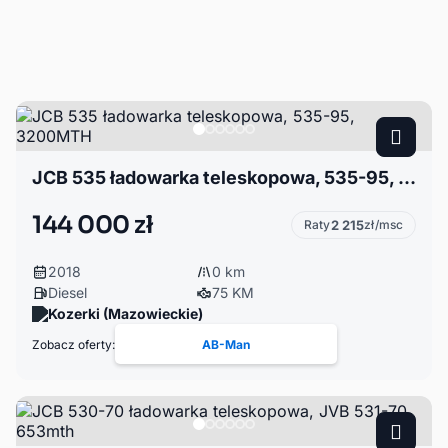
JCB 535 ładowarka teleskopowa, 535-95, 3200MTH
144 000 zł
Raty
2 215
zł/msc
2018
0 km
Diesel
75 KM
Kozerki (Mazowieckie)
Zobacz oferty:
AB-Man