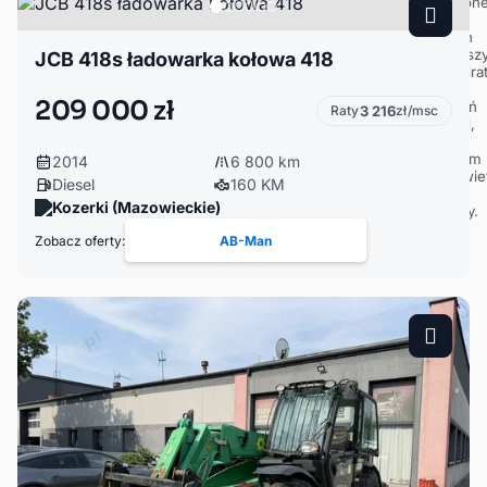
JCB 418s ładowarka kołowa 418
209 000 zł
Raty
3 216
zł/msc
2014
6 800 km
Diesel
160 KM
Kozerki (Mazowieckie)
Zobacz oferty:
AB-Man