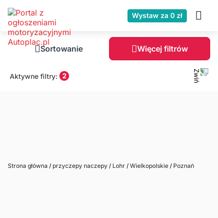
Wystaw za 0 zł
Sortowanie
Więcej filtrów
2
Aktywne filtry:
Strona główna
/
przyczepy naczepy
/
Lohr
/
Wielkopolskie
/
Poznań