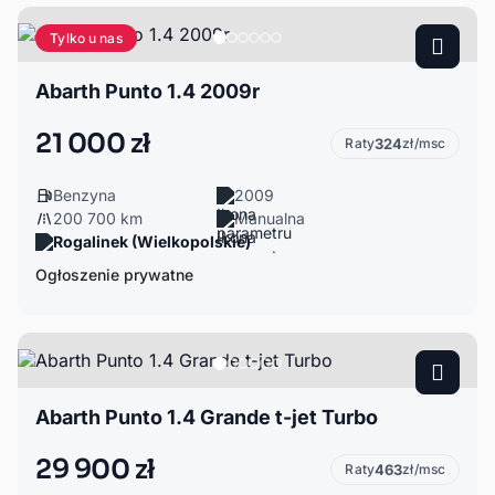
Tylko u nas
Abarth Punto 1.4 2009r
21 000 zł
Raty
324
zł/msc
Benzyna
2009
200 700 km
Manualna
Rogalinek (Wielkopolskie)
Ogłoszenie prywatne
Abarth Punto 1.4 Grande t-jet Turbo
29 900 zł
Raty
463
zł/msc