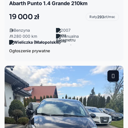
Abarth Punto 1.4 Grande 210km
19 000 zł
Raty
293
zł/msc
Benzyna
2007
280 000 km
Manualna
Wieliczka (Małopolskie)
Ogłoszenie prywatne