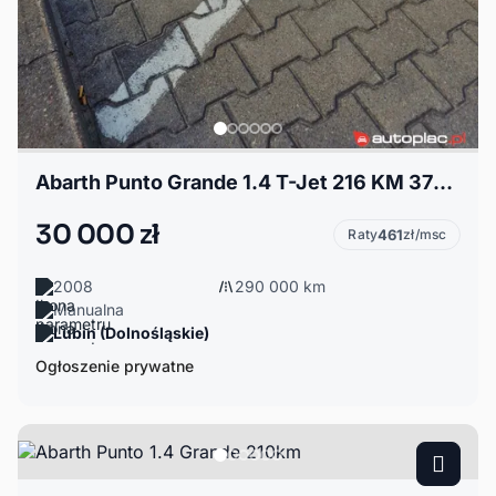
Abarth Punto Grande 1.4 T-Jet 216 KM 375 Nm GT1446 LPG
30 000 zł
Raty
461
zł/msc
2008
290 000 km
Manualna
Lubin (Dolnośląskie)
Ogłoszenie prywatne