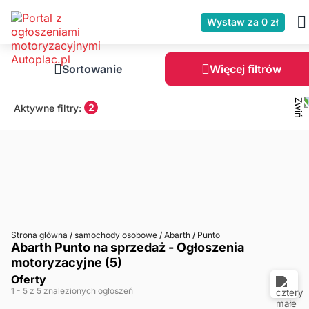
Wystaw za 0 zł
Sortowanie
Więcej filtrów
2
Aktywne filtry:
Strona główna
/
samochody osobowe
/
Abarth
/
Punto
Abarth Punto na sprzedaż - Ogłoszenia
motoryzacyjne (5)
Oferty
1
- 5
z 5 znalezionych ogłoszeń