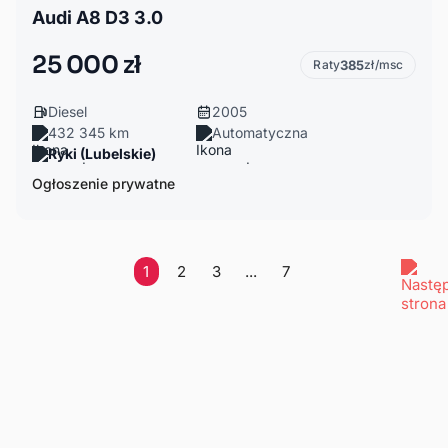
Audi A8 D3 3.0
25 000 zł
Raty
385
zł/msc
Diesel
2005
432 345 km
Automatyczna
Ryki (Lubelskie)
Ogłoszenie prywatne
1
2
3
...
7