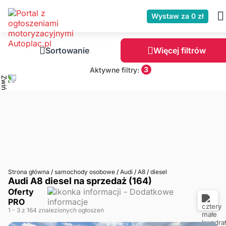
Wystaw za 0 zł
Sortowanie
Więcej filtrów
3
Aktywne filtry:
Strona główna
/
samochody osobowe
/
Audi
/
A8
/
diesel
Audi A8 diesel na sprzedaż (164)
Oferty
PRO
1
- 3
z 164 znalezionych ogłoszeń