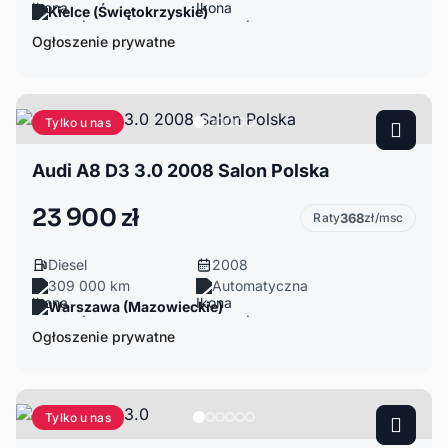
Kielce (Świętokrzyskie)
Ogłoszenie prywatne
Tylko u nas
Audi A8 D3 3.0 2008 Salon Polska
23 900 zł
Raty
368
zł/msc
Diesel
2008
309 000 km
Automatyczna
Warszawa (Mazowieckie)
Ogłoszenie prywatne
Tylko u nas