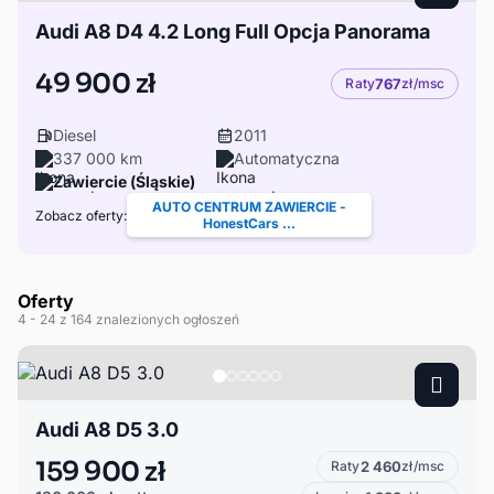
Audi A8 D4 4.2 Long Full Opcja Panorama
49 900 zł
Raty
767
zł/msc
Diesel
2011
337 000 km
Automatyczna
Zawiercie (Śląskie)
AUTO CENTRUM ZAWIERCIE -
Zobacz oferty:
HonestCars ...
Oferty
4
- 24
z 164 znalezionych ogłoszeń
Audi A8 D5 3.0
159 900 zł
Raty
2 460
zł/msc