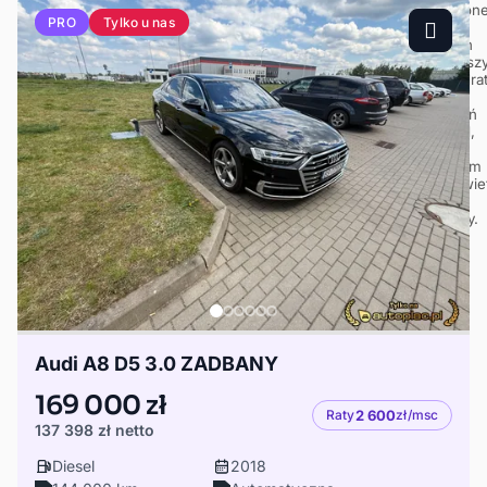
Tylko u nas
PRO
Audi A8 D5 3.0 ZADBANY
169 000 zł
Raty
2 600
zł/msc
137 398 zł
netto
Diesel
2018