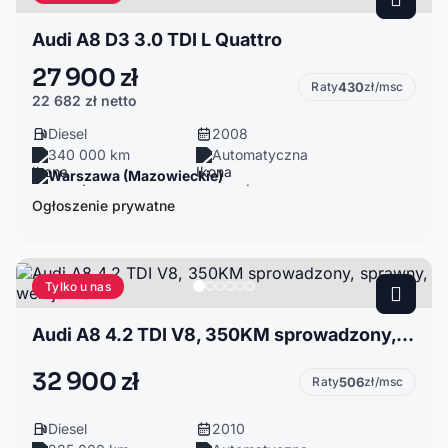
Audi A8 D3 3.0 TDI L Quattro
27 900 zł
Raty
430
zł/msc
22 682 zł
netto
Diesel
2008
340 000 km
Automatyczna
Warszawa (Mazowieckie)
Ogłoszenie prywatne
Tylko u nas
Audi A8 4.2 TDI V8, 350KM sprowadzony, sprawny, wersja EU
32 900 zł
Raty
506
zł/msc
Diesel
2010