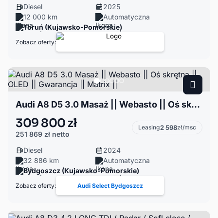
Diesel
2025
12 000 km
Automatyczna
Toruń (Kujawsko-Pomorskie)
Zobacz oferty:
Audi A8 D5 3.0 Masaż || Webasto || Oś skrętna || OLED || Gwarancja || Matrix ||
309 800 zł
Leasing
2 598
zł/msc
251 869 zł
netto
Diesel
2024
32 886 km
Automatyczna
Bydgoszcz (Kujawsko-Pomorskie)
Zobacz oferty:
Audi Select Bydgoszcz