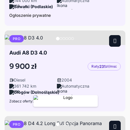
144 000 km
Automatyczna
Suwałki (Podlaskie)
Ogłoszenie prywatne
PRO
Audi A8 D3 4.0
9 900 zł
Raty
231
zł/msc
Diesel
2004
361 742 km
Automatyczna
Głogów (Dolnośląskie)
Zobacz oferty:
PRO