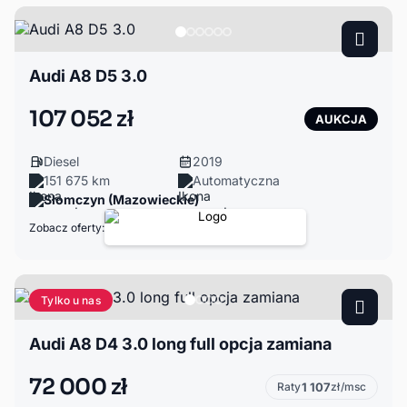
Audi A8 D5 3.0
107 052 zł
AUKCJA
Diesel
2019
151 675 km
Automatyczna
Słomczyn (Mazowieckie)
Zobacz oferty:
Tylko u nas
Audi A8 D4 3.0 long full opcja zamiana
72 000 zł
Raty
1 107
zł/msc