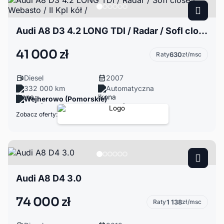
Audi A8 D3 4.2 LONG TDI / Radar / Sofl close / Webasto / II Kpl kół /
41 000 zł
Raty
630
zł/msc
Diesel
2007
332 000 km
Automatyczna
Wejherowo (Pomorskie)
Zobacz oferty:
Audi A8 D4 3.0
74 000 zł
Raty
1 138
zł/msc