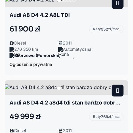
Audi A8 D4 4.2 A8L TDI
61 900 zł
Raty
952
zł/msc
Diesel
2011
270 350 km
Automatyczna
Skorzewo (Pomorskie)
Ogłoszenie prywatne
Audi A8 D4 4.2 a8d4 tdi stan bardzo dobry okazja
49 999 zł
Raty
769
zł/msc
Diesel
2011