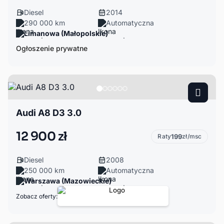
Diesel
2014
290 000 km
Automatyczna
Limanowa (Małopolskie)
Ogłoszenie prywatne
Audi A8 D3 3.0
12 900 zł
Raty
199
zł/msc
Diesel
2008
250 000 km
Automatyczna
Warszawa (Mazowieckie)
Zobacz oferty: