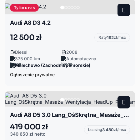
Tylko u nas
Audi A8 D3 4.2
12 500 zł
Raty
192
zł/msc
Diesel
2008
375 000 km
Automatyczna
Malechowo (Zachodniopomorskie)
Ogłoszenie prywatne
Audi A8 D5 3.0 Lang_OśSkrętna_Masaże_Wentylacja_HeadUp_Panorama_B&O_Webasto_Dociągi_
419 000 zł
Leasing
3 480
zł/msc
340 650 zł
netto