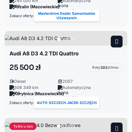
285 000 km
Automatyczna
Rozalin (Mazowieckie)
Masterdrive Dealer Samochodów
Zobacz oferty:
Używaynch
Audi A8 D3 4.2 TDI Quattro
25 500 zł
Raty
393
zł/msc
Diesel
2007
306 349 km
Automatyczna
Korytnica (Mazowieckie)
Zobacz oferty:
AUTO-SZCZECH JACEK SZCZĘCH
Tylko u nas