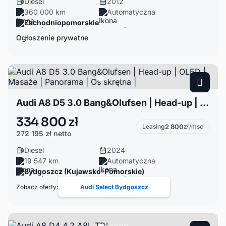
Diesel
2012
360 000 km
Automatyczna
Zachodniopomorskie
Ogłoszenie prywatne
Audi A8 D5 3.0 Bang&Olufsen | Head-up | OLED | Masaże | Panorama | Oś skrętna |
334 800 zł
Leasing
2 800
zł/msc
272 195 zł
netto
Diesel
2024
19 547 km
Automatyczna
Bydgoszcz (Kujawsko-Pomorskie)
Zobacz oferty:
Audi Select Bydgoszcz