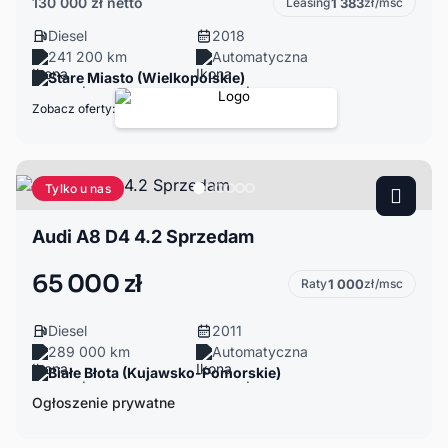
130 000 zł
netto
Leasing
1 383
zł/msc
Diesel
2018
241 200 km
Automatyczna
Stare Miasto (Wielkopolskie)
Zobacz oferty:
Tylko u nas
Audi A8 D4 4.2 Sprzedam
65 000 zł
Raty
1 000
zł/msc
Diesel
2011
289 000 km
Automatyczna
Białe Błota (Kujawsko-Pomorskie)
Ogłoszenie prywatne