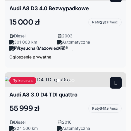
Audi A8 D3 4.0 Bezwypadkowe
15 000 zł
Raty
231
zł/msc
Diesel
2003
301 000 km
Automatyczna
Przysucha (Mazowieckie)
Ogłoszenie prywatne
Tylko u nas
Audi A8 3.0 D4 TDI quattro
55 999 zł
Raty
861
zł/msc
Diesel
2010
224 500 km
Automatyczna