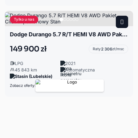
Tylko u nas
Dodge Durango 5.7 R/T HEMI V8 AWD Pakiet Citadel | Salonowy Stan
149 900 zł
Raty
2 306
zł/msc
LPG
2021
45 843 km
Automatyczna
Stasin (Lubelskie)
Zobacz oferty: