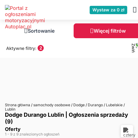
Wystaw za 0 zł
Sortowanie
Więcej filtrów
2
Aktywne filtry:
Strona główna
/
samochody osobowe
/
Dodge
/
Durango
/
Lubelskie
/
Lublin
Dodge Durango Lublin | Ogłoszenia sprzedaży
(9)
Oferty
1
- 9
z 9 znalezionych ogłoszeń