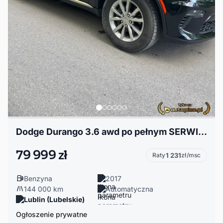
Dodge Durango 3.6 awd po pełnym SERWISIE
79 999 zł
Raty
1 231
zł/msc
Benzyna
2017
144 000 km
Automatyczna
Lublin (Lubelskie)
Ogłoszenie prywatne