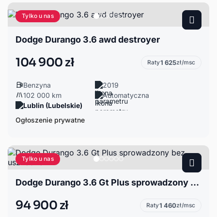
Tylko u nas
Dodge Durango 3.6 awd destroyer
104 900 zł
Raty
1 625
zł/msc
Benzyna
2019
102 000 km
Automatyczna
Lublin (Lubelskie)
Ogłoszenie prywatne
Tylko u nas
Dodge Durango 3.6 Gt Plus sprowadzony bez uszkodzen
94 900 zł
Raty
1 460
zł/msc