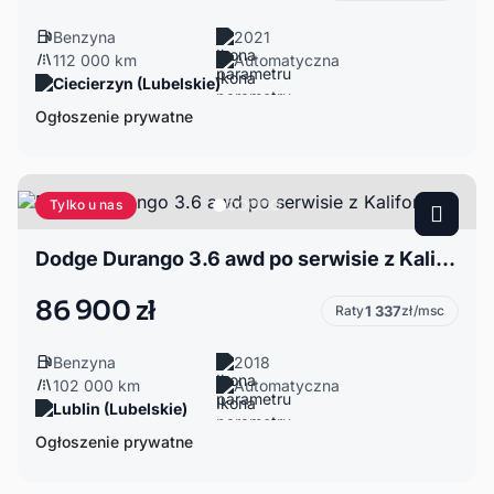
Benzyna
2021
112 000 km
Automatyczna
Ciecierzyn (Lubelskie)
Ogłoszenie prywatne
Tylko u nas
Dodge Durango 3.6 awd po serwisie z Kalifornii
86 900 zł
Raty
1 337
zł/msc
Benzyna
2018
102 000 km
Automatyczna
Lublin (Lubelskie)
Ogłoszenie prywatne