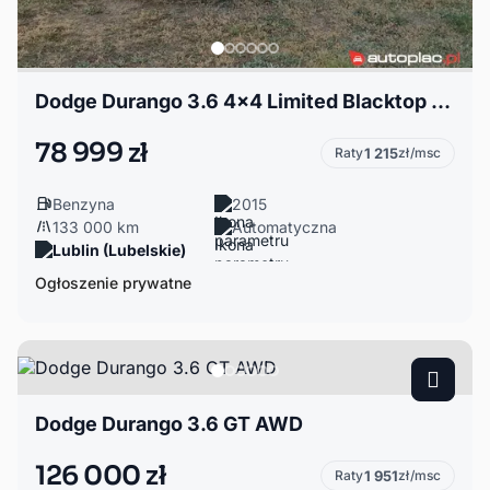
Dodge Durango 3.6 4x4 Limited Blacktop 7 os.
78 999 zł
Raty
1 215
zł/msc
Benzyna
2015
133 000 km
Automatyczna
Lublin (Lubelskie)
Ogłoszenie prywatne
Dodge Durango 3.6 GT AWD
126 000 zł
Raty
1 951
zł/msc