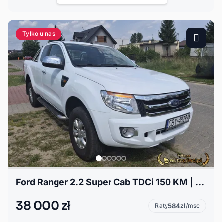
Tylko u nas
Ford Ranger 2.2 Super Cab TDCi 150 KM | 178 tys. km | Hak
38 000 zł
Raty
584
zł/msc