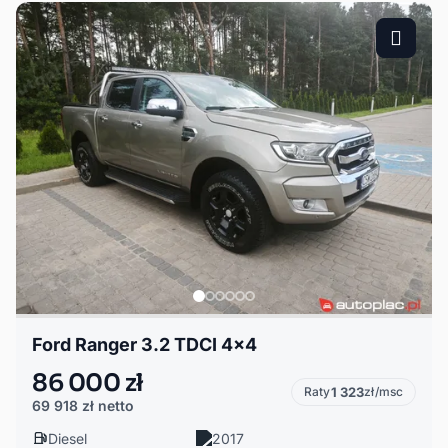
Ford Ranger 3.2 TDCI 4x4
86 000 zł
Raty
1 323
zł/msc
69 918 zł
netto
Diesel
2017