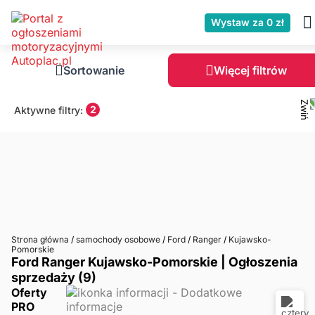
Wystaw za 0 zł
Sortowanie
Więcej filtrów
2
Aktywne filtry:
Strona główna
/
samochody osobowe
/
Ford
/
Ranger
/
Kujawsko-
Pomorskie
Ford Ranger Kujawsko-Pomorskie | Ogłoszenia
sprzedaży (9)
Oferty
PRO