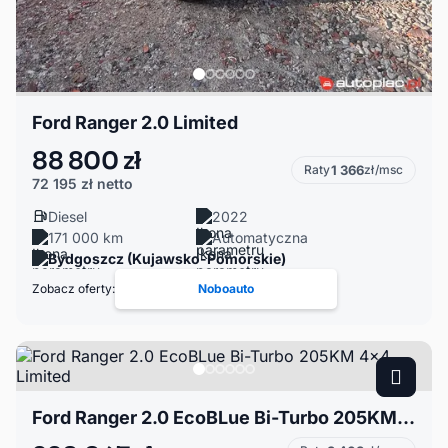
Ford Ranger 2.0 Limited
88 800 zł
Raty
1 366
zł/msc
72 195 zł
netto
Diesel
2022
171 000 km
Automatyczna
Bydgoszcz (Kujawsko-Pomorskie)
Zobacz oferty:
Noboauto
Ford Ranger 2.0 EcoBLue Bi-Turbo 205KM 4x4 Limited