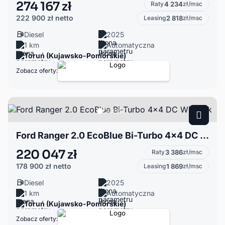
274 167 zł
Raty
4 234
zł/msc
222 900 zł
netto
Leasing
2 818
zł/msc
Diesel
2025
1 km
Automatyczna
Toruń (Kujawsko-Pomorskie)
Zobacz oferty:
Ford Ranger 2.0 EcoBlue Bi-Turbo 4x4 DC Wildtrak
220 047 zł
Raty
3 386
zł/msc
178 900 zł
netto
Leasing
1 869
zł/msc
Diesel
2025
1 km
Automatyczna
Toruń (Kujawsko-Pomorskie)
Zobacz oferty: