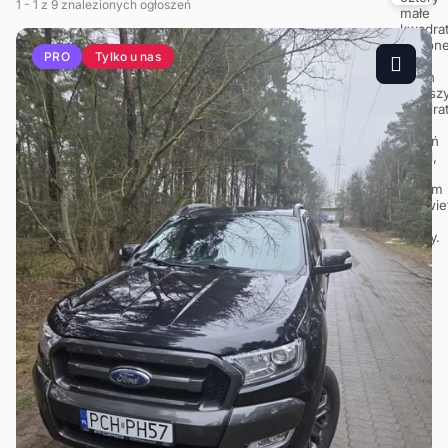
1
- 1
z 9 znalezionych ogłoszeń
Tylko u nas
PRO