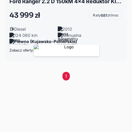
Ford Ranger 2.2 D 150kM 4x4 Reduktor Klima Tempomat Hak Tylko 124tyś km GWARANCJA
43 999 zł
Raty
681
zł/msc
Diesel
2012
124 060 km
Manualna
Plewno (Kujawsko-Pomorskie)
Zobacz oferty:
1