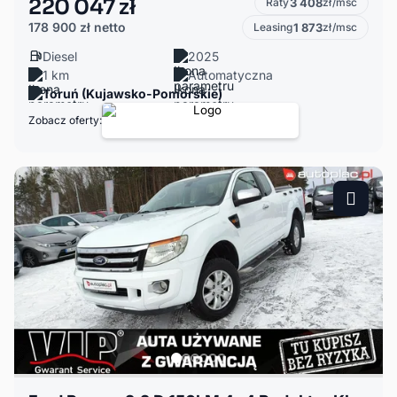
220 047 zł
Raty
3 408
zł/msc
178 900 zł
netto
Leasing
1 873
zł/msc
Diesel
2025
1 km
Automatyczna
Toruń (Kujawsko-Pomorskie)
Zobacz oferty: