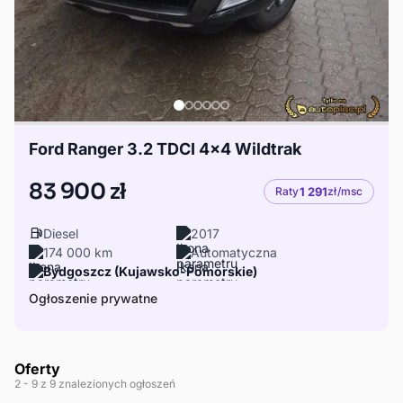
Ford Ranger 3.2 TDCI 4x4 Wildtrak
83 900 zł
Raty
1 291
zł/msc
Diesel
2017
174 000 km
Automatyczna
Bydgoszcz (Kujawsko-Pomorskie)
Ogłoszenie prywatne
Oferty
2
- 9
z 9 znalezionych ogłoszeń