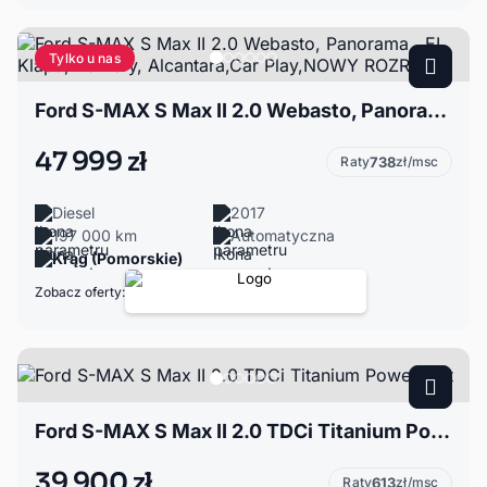
Tylko u nas
Ford S-MAX S Max II 2.0 Webasto, Panorama , EL. Klapa, Kamery, Alcantara,Car Play,NOWY ROZRZĄD
47 999 zł
Raty
738
zł/msc
Diesel
2017
197 000 km
Automatyczna
Krąg (Pomorskie)
Zobacz oferty:
Ford S-MAX S Max II 2.0 TDCi Titanium PowerShift
39 900 zł
Raty
613
zł/msc