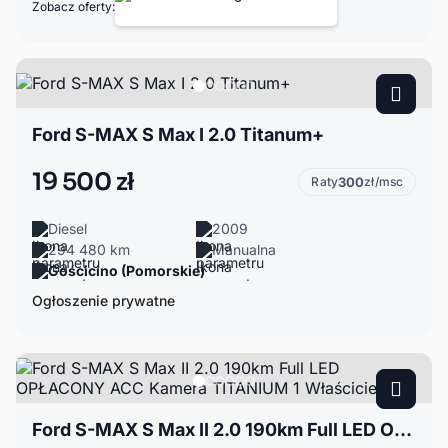
Zobacz oferty:
Ford S-MAX S Max I 2.0 Titanum+
19 500 zł
Raty
300
zł/msc
Diesel
2009
294 480 km
Manualna
Gościcino (Pomorskie)
Ogłoszenie prywatne
Ford S-MAX S Max II 2.0 190km Full LED OPŁACONY ACC Kamera TITANIUM 1 Właściciel