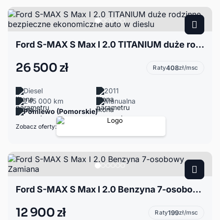
Ford S-MAX S Max I 2.0 TITANIUM duże rodzinne bezpieczne ekonomiczne auto w dieslu
26 500 zł
Raty
408
zł/msc
Diesel
2011
245 000 km
Manualna
Pomlewo (Pomorskie)
Zobacz oferty:
Ford S-MAX S Max I 2.0 Benzyna 7-osobowy Zamiana
12 900 zł
Raty
199
zł/msc