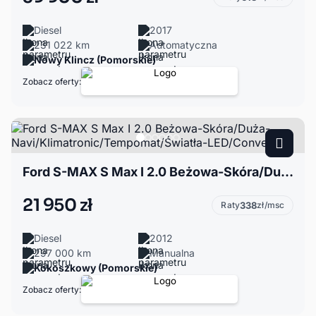
Diesel
2017
231 022 km
Automatyczna
Nowy Klincz (Pomorskie)
Zobacz oferty:
Ford S-MAX S Max I 2.0 Beżowa-Skóra/Duża-Navi/Klimatronic/Tempomat/Światła-LED/Converse+
21 950 zł
Raty
338
zł/msc
Diesel
2012
297 000 km
Manualna
Kokoszkowy (Pomorskie)
Zobacz oferty: