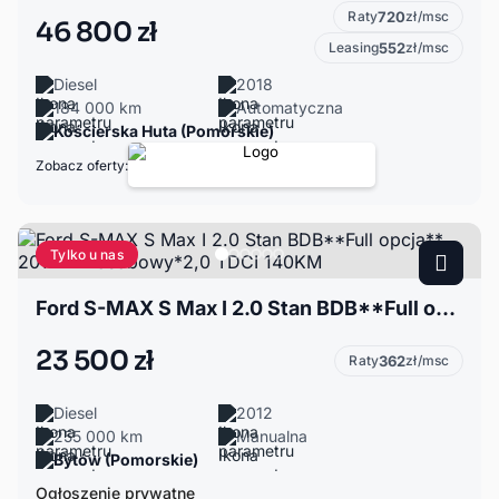
Raty
720
zł/msc
46 800 zł
Leasing
552
zł/msc
Diesel
2018
184 000 km
Automatyczna
Kościerska Huta (Pomorskie)
Zobacz oferty:
Tylko u nas
Ford S-MAX S Max I 2.0 Stan BDB**Full opcja** 2012r* 7 osobowy*2,0 TDCI 140KM
23 500 zł
Raty
362
zł/msc
Diesel
2012
255 000 km
Manualna
Bytów (Pomorskie)
Ogłoszenie prywatne