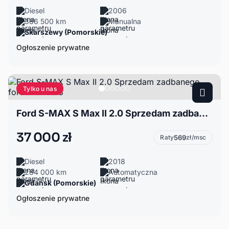
Diesel
2006
386 500 km
Manualna
Skarszewy (Pomorskie)
Ogłoszenie prywatne
Tylko u nas
Ford S-MAX S Max II 2.0 Sprzedam zadbanego forda rok2018
37 000 zł
Raty
569
zł/msc
Diesel
2018
284 000 km
Automatyczna
Gdańsk (Pomorskie)
Ogłoszenie prywatne