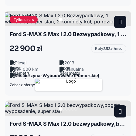
Tylko u nas
Ford S-MAX S Max I 2.0 Bezwypadkowy, 1 właściciel, super stan, 2 komplety kół, po rozrządzie
22 900 zł
Raty
353
zł/msc
Diesel
2013
197 000 km
Manualna
Kościerzyna-Wybudowanie (Pomorskie)
Zobacz oferty:
Ford S-MAX S Max I 2.0 bezwypadkowy,bogate wyposażenie, super stan