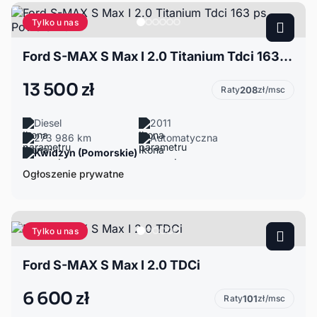
Tylko u nas
Ford S-MAX S Max I 2.0 Titanium Tdci 163 ps Powershift
13 500 zł
Raty
208
zł/msc
Diesel
2011
273 986 km
Automatyczna
Kwidzyn (Pomorskie)
Ogłoszenie prywatne
Tylko u nas
Ford S-MAX S Max I 2.0 TDCi
6 600 zł
Raty
101
zł/msc