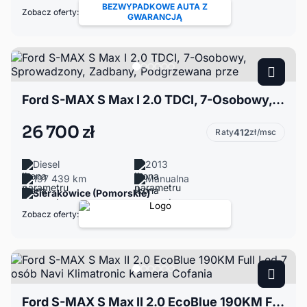
BEZWYPADKOWE AUTA Z
Zobacz oferty:
GWARANCJĄ
Ford S-MAX S Max I 2.0 TDCI, 7-Osobowy, Sprowadzony, Zadbany, Podgrzewana prze
26 700 zł
Raty
412
zł/msc
Diesel
2013
197 439 km
Manualna
Sierakowice (Pomorskie)
Zobacz oferty:
Ford S-MAX S Max II 2.0 EcoBlue 190KM Full Led 7 osób Navi Klimatronic Kamera Cofania