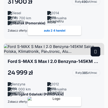
31 900 zł
Raty
490
zł/msc
Diesel
2014
249 700 km
Manualna
Gdańsk (Pomorskie)
Zobacz oferty:
auto 2 4 handel
Ford S-MAX S Max I 2.0 Benzyna-145KM Salon Polska, Klimatronik, Parctronic, Alu...
24 999 zł
Raty
385
zł/msc
Benzyna
2012
164 000 km
Manualna
Starogard Gdański (Pomorskie)
Zobacz oferty: