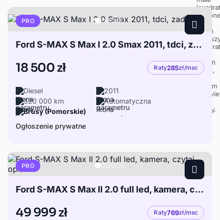
PRO
Ford S-MAX S Max I 2.0 Smax 2011, tdci, zadbany,
18 500 zł
Raty
285
zł/msc
Diesel
2011
320 000 km
Automatyczna
Brusy (Pomorskie)
Ogłoszenie prywatne
PRO
Ford S-MAX S Max II 2.0 full led, kamera, czytaj opis
49 999 zł
Raty
769
zł/msc