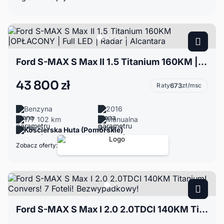
Ford S-MAX S Max II 1.5 Titanium 160KM |OPŁACONY | Full LED | Radar | Alcantara
43 800 zł
Raty
673
zł/msc
Benzyna
2016
177 102 km
Manualna
Kościerska Huta (Pomorskie)
Zobacz oferty:
Ford S-MAX S Max I 2.0 2.0TDCI 140KM Titanium! Convers! 7 Foteli! Bezwypadkowy!