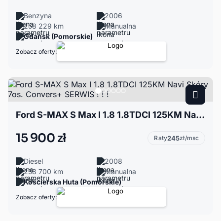
Benzyna
2006
258 229 km
Manualna
Gdańsk (Pomorskie)
Zobacz oferty:
Ford S-MAX S Max I 1.8 1.8TDCI 125KM Navi Skóry 7os. Convers+ SERWIS ! ! !
15 900 zł
Raty
245
zł/msc
Diesel
2008
258 700 km
Manualna
Kościerska Huta (Pomorskie)
Zobacz oferty: