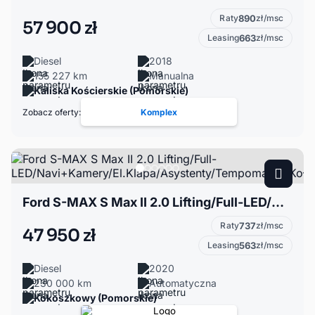
Raty
890
zł/msc
57 900 zł
Leasing
663
zł/msc
Diesel
2018
155 227 km
Manualna
Kaliska Kościerskie (Pomorskie)
Zobacz oferty:
Komplex
Ford S-MAX S Max II 2.0 Lifting/Full-LED/Navi+Kamery/El.Klapa/Asystenty/Tempomat/2xKoła
Raty
737
zł/msc
47 950 zł
Leasing
563
zł/msc
Diesel
2020
230 000 km
Automatyczna
Kokoszkowy (Pomorskie)