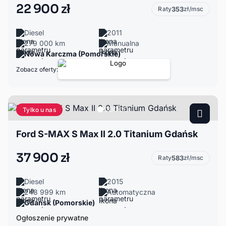
22 900 zł
Raty
353
zł/msc
Diesel
2011
279 000 km
Manualna
Nowa Karczma (Pomorskie)
Zobacz oferty:
Tylko u nas
Ford S-MAX S Max II 2.0 Titanium Gdańsk
37 900 zł
Raty
583
zł/msc
Diesel
2015
248 999 km
Automatyczna
Gdańsk (Pomorskie)
Ogłoszenie prywatne