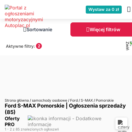
Wystaw za 0 zł
Sortowanie
Więcej filtrów
2
Aktywne filtry:
Strona główna
/
samochody osobowe
/
Ford
/
S-MAX
/
Pomorskie
Ford S-MAX Pomorskie | Ogłoszenia sprzedaży
(85)
Oferty
PRO
1
- 2
z 85 znalezionych ogłoszeń