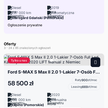
Diesel
2019
207 000 km
Automatyczna
Starogard Gdański (Pomorskie)
Ogłoszenie prywatne
Oferty
3
- 24
z 85 znalezionych ogłoszeń
Tylko u nas
Ford S-MAX S Max II 2.0 1-Lakier 7-Osób Full Led Kamery Navi 2020 LIFT Manual z Niemiec
Raty
900
zł/msc
58 500 zł
Leasing
669
zł/msc
Diesel
2020
182 000 km
Manualna
Łapino (Pomorskie)