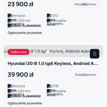
23 900 zł
Raty
368
zł/msc
Benzyna
2012
160 000 km
Manualna
Lublin (Lubelskie)
Ogłoszenie prywatne
Tylko u nas
Hyundai i30 III 1.0 tgdi Keyless, Android Auto
39 900 zł
Raty
613
zł/msc
Benzyna
2018
165 000 km
Manualna
Lublin (Lubelskie)
Ogłoszenie prywatne