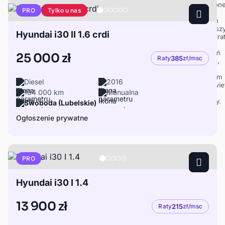
Tylko u nas
PRO
Hyundai i30 II 1.6 crdi
25 000 zł
Raty
385
zł/msc
Diesel
2016
164 000 km
Manualna
Swoboda (Lubelskie)
Ogłoszenie prywatne
PRO
Hyundai i30 I 1.4
13 900 zł
Raty
215
zł/msc