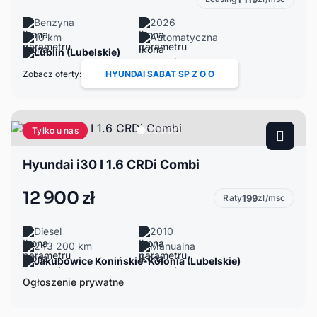
Benzyna
2026
10 km
Automatyczna
Lublin (Lubelskie)
Zobacz oferty:
HYUNDAI SABAT SP Z O O
Tylko u nas
Hyundai i30 I 1.6 CRDi Combi
12 900 zł
Raty
199
zł/msc
Diesel
2010
243 200 km
Manualna
Jakubowice Konińskie-Kolonia (Lubelskie)
Ogłoszenie prywatne