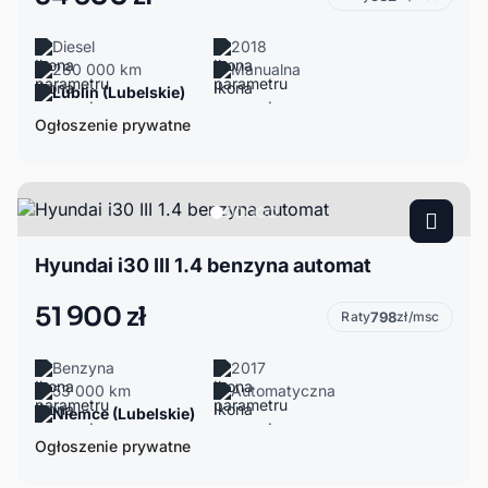
Diesel
2018
280 000 km
Manualna
Lublin (Lubelskie)
Ogłoszenie prywatne
Hyundai i30 III 1.4 benzyna automat
51 900 zł
Raty
798
zł/msc
Benzyna
2017
53 000 km
Automatyczna
Niemce (Lubelskie)
Ogłoszenie prywatne