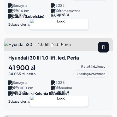
Benzyna
2025
3 904 km
Automatyczna
Lublin (Lubelskie)
Zobacz oferty:
Hyundai i30 III 1.0 lift. led. Perła
41 900 zł
Raty
644
zł/msc
34 065 zł
netto
Leasing
425
zł/msc
Benzyna
2023
180 000 km
Manualna
Prawiedniki Kolonia (Lubelskie)
Zobacz oferty: