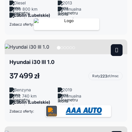
Diesel
2013
189 800 km
Manualna
Lublin (Lubelskie)
Zobacz oferty:
Hyundai i30 III 1.0
37 499 zł
Raty
223
zł/msc
Benzyna
2019
152 740 km
Manualna
Lublin (Lubelskie)
Zobacz oferty: