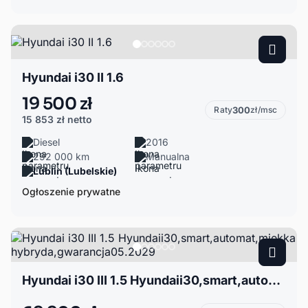
Hyundai i30 II 1.6
19 500 zł
Raty
300
zł/msc
15 853 zł
netto
Diesel
2016
292 000 km
Manualna
Lublin (Lubelskie)
Ogłoszenie prywatne
Hyundai i30 III 1.5 Hyundaii30,smart,automat,miękka hybryda,gwarancja05.2029