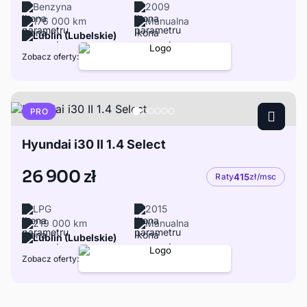
Benzyna
2009
176 000 km
Manualna
Lublin (Lubelskie)
Zobacz oferty:
PRO
Hyundai i30 II 1.4 Select
26 900 zł
Raty
415
zł/msc
LPG
2015
219 000 km
Manualna
Lublin (Lubelskie)
Zobacz oferty: