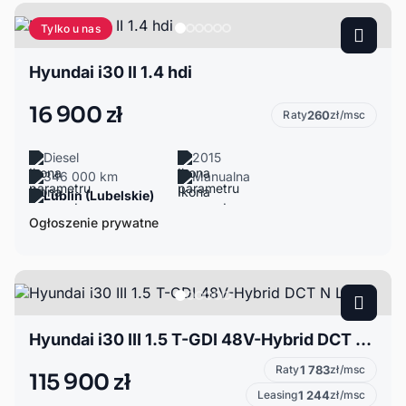
Tylko u nas
Hyundai i30 II 1.4 hdi
16 900 zł
Raty
260
zł/msc
Diesel
2015
346 000 km
Manualna
Lublin (Lubelskie)
Ogłoszenie prywatne
Hyundai i30 III 1.5 T-GDI 48V-Hybrid DCT N Line
Raty
1 783
zł/msc
115 900 zł
Leasing
1 244
zł/msc