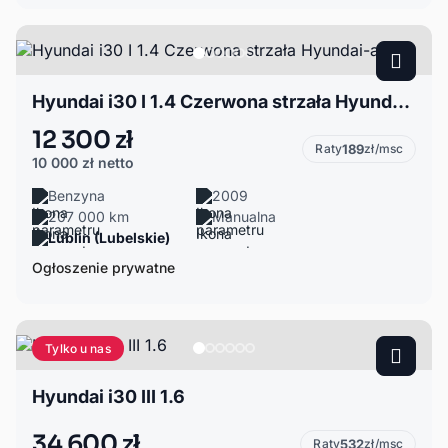
Hyundai i30 I 1.4 Czerwona strzała Hyundai-a
12 300 zł
Raty
189
zł/msc
10 000 zł
netto
Benzyna
2009
207 000 km
Manualna
Lublin (Lubelskie)
Ogłoszenie prywatne
Tylko u nas
Hyundai i30 III 1.6
34 600 zł
Raty
532
zł/msc