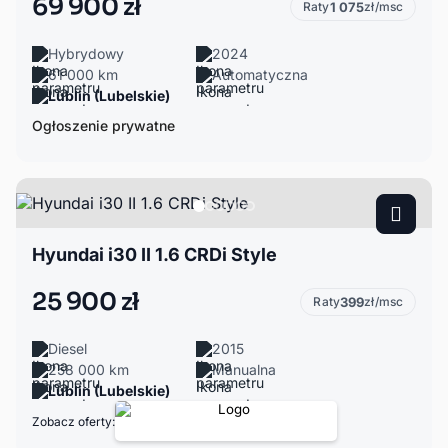
69 900 zł
Raty
1 075
zł/msc
Hybrydowy
2024
61 000 km
Automatyczna
Lublin (Lubelskie)
Ogłoszenie prywatne
Hyundai i30 II 1.6 CRDi Style
25 900 zł
Raty
399
zł/msc
Diesel
2015
258 000 km
Manualna
Lublin (Lubelskie)
Zobacz oferty: