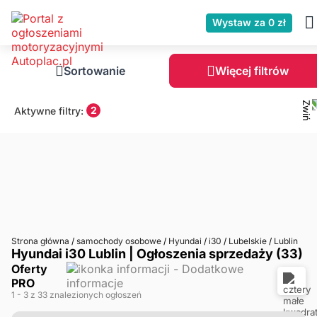
Wystaw za 0 zł
Sortowanie
Więcej filtrów
2
Aktywne filtry:
Strona główna
/
samochody osobowe
/
Hyundai
/
i30
/
Lubelskie
/
Lublin
Hyundai i30 Lublin | Ogłoszenia sprzedaży (33)
Oferty
PRO
1
- 3
z 33 znalezionych ogłoszeń