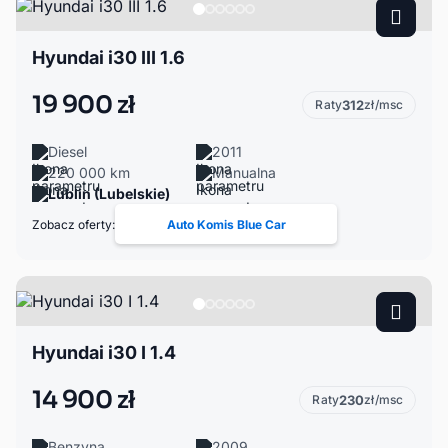
Hyundai i30 III 1.6
19 900 zł
Raty
312
zł/msc
Diesel
2011
220 000 km
Manualna
Lublin (Lubelskie)
Zobacz oferty:
Auto Komis Blue Car
Hyundai i30 I 1.4
14 900 zł
Raty
230
zł/msc
Benzyna
2009