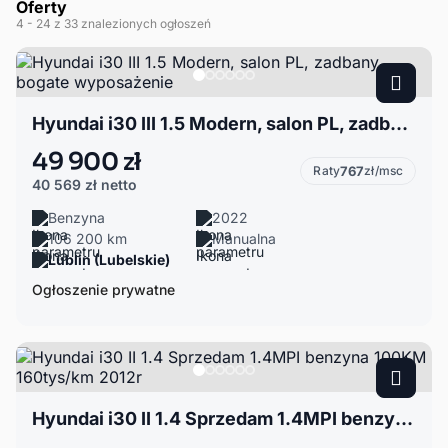
Oferty
4
- 24
z 33 znalezionych ogłoszeń
Hyundai i30 III 1.5 Modern, salon PL, zadbany, bogate wyposażenie
49 900 zł
Raty
767
zł/msc
40 569 zł
netto
Benzyna
2022
106 200 km
Manualna
Lublin (Lubelskie)
Ogłoszenie prywatne
Hyundai i30 II 1.4 Sprzedam 1.4MPI benzyna 100KM 160tys/km 2012r