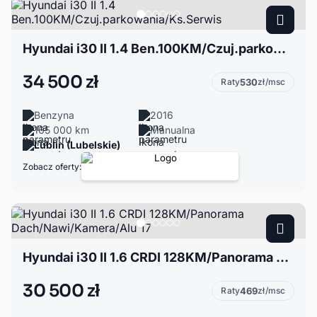
Hyundai i30 II 1.4 Ben.100KM/Czuj.parkowania/Ks.Serwis
34 500 zł
Raty
530
zł/msc
Benzyna
2016
165 000 km
Manualna
Lublin (Lubelskie)
Zobacz oferty:
Hyundai i30 II 1.6 CRDI 128KM/Panorama Dach/Nawi/Kamera/Alu 17
30 500 zł
Raty
469
zł/msc