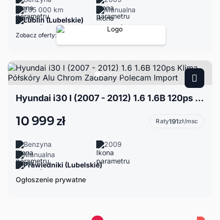
205 000 km
Manualna
Lublin (Lubelskie)
Zobacz oferty:
Hyundai i30 I (2007 - 2012) 1.6 1.6B 120ps Klima Półskóry Alu Chrom Zadbany Polecam Import
10 999 zł
Raty
191
zł/msc
Benzyna
2009
Manualna
Prawiedniki (Lubelskie)
Ogłoszenie prywatne