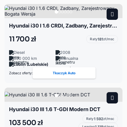
Hyundai i30 I 1.6 CRDI, Zadbany, Zarejestrowany, Bogata Wersja
11 700 zł
Raty
181
zł/msc
Diesel
2008
300 000 km
Manualna
Lublin (Lubelskie)
Zobacz oferty:
Tkaczyk Auto
Hyundai i30 III 1.6 T-GDI Modern DCT
Raty
1 592
zł/msc
103 500 zł
Leasing
1 119
zł/msc