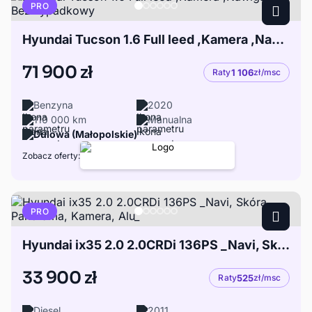
PRO
Hyundai Tucson 1.6 Full leed ,Kamera ,Nawigacja , Bezwypadkowy
71 900 zł
Raty
1 106
zł/msc
Benzyna
2020
110 000 km
Manualna
Dulowa (Małopolskie)
Zobacz oferty:
PRO
Hyundai ix35 2.0 2.0CRDi 136PS _Navi, Skóra, Panorama, Kamera, Alu_
33 900 zł
Raty
525
zł/msc
Diesel
2011