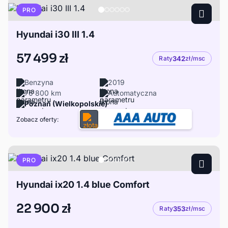
PRO
Hyundai i30 III 1.4
57 499 zł
Raty
342
zł/msc
Benzyna
2019
76 800 km
Automatyczna
Poznań (Wielkopolskie)
Zobacz oferty:
PRO
Hyundai ix20 1.4 blue Comfort
22 900 zł
Raty
353
zł/msc