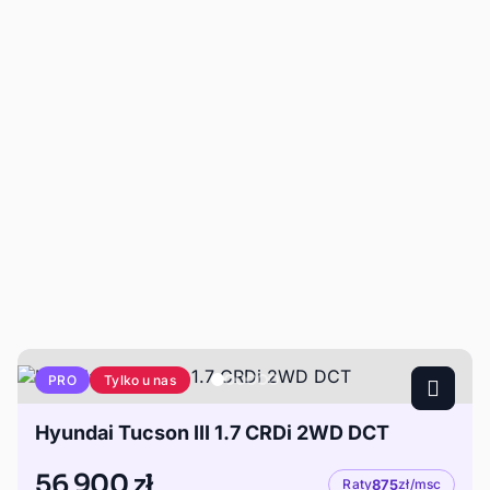
Tylko u nas
PRO
Hyundai Tucson III 1.7 CRDi 2WD DCT
56 900 zł
Raty
875
zł/msc