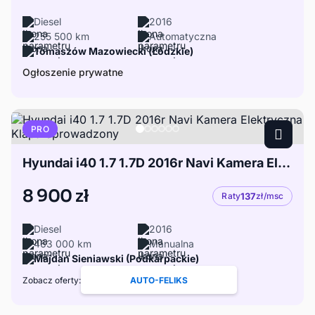
Diesel
2016
255 500 km
Automatyczna
Tomaszów Mazowiecki (Łódzkie)
Ogłoszenie prywatne
PRO
Hyundai i40 1.7 1.7D 2016r Navi Kamera Elektryczna Klapa Sprowadzony
8 900 zł
Raty
137
zł/msc
Diesel
2016
463 000 km
Manualna
Majdan Sieniawski (Podkarpackie)
Zobacz oferty:
AUTO-FELIKS