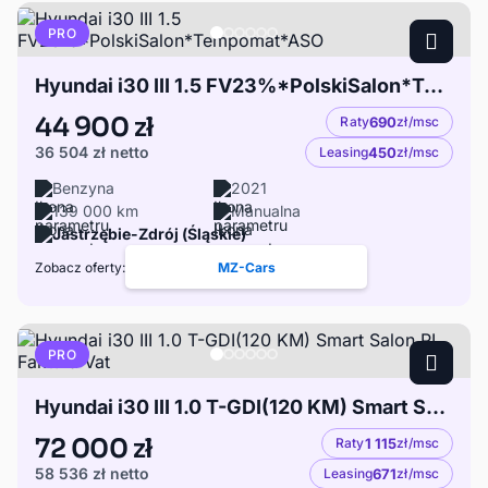
PRO
Hyundai i30 III 1.5 FV23%*PolskiSalon*Tempomat*ASO
44 900 zł
Raty
690
zł/msc
36 504 zł
netto
Leasing
450
zł/msc
Benzyna
2021
139 000 km
Manualna
Jastrzębie-Zdrój (Śląskie)
Zobacz oferty:
MZ-Cars
PRO
Hyundai i30 III 1.0 T-GDI(120 KM) Smart Salon PL Faktura Vat
72 000 zł
Raty
1 115
zł/msc
58 536 zł
netto
Leasing
671
zł/msc