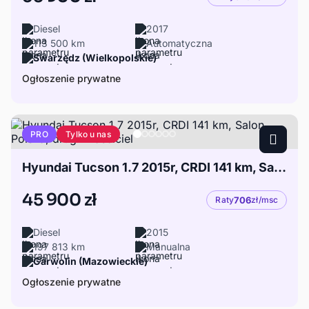
Diesel
2017
113 500 km
Automatyczna
Swarzędz (Wielkopolskie)
Ogłoszenie prywatne
Tylko u nas
PRO
Hyundai Tucson 1.7 2015r, CRDI 141 km, Salon Polska, drugi właściciel
45 900 zł
Raty
706
zł/msc
Diesel
2015
197 813 km
Manualna
Garwolin (Mazowieckie)
Ogłoszenie prywatne