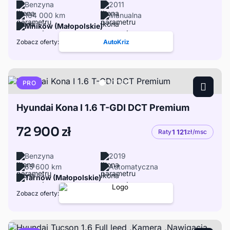
Benzyna
2011
164 000 km
Manualna
Mników (Małopolskie)
Zobacz oferty:
AutoKriz
PRO
Hyundai Kona I 1.6 T-GDI DCT Premium
72 900 zł
Raty
1 121
zł/msc
Benzyna
2019
65 600 km
Automatyczna
Tarnów (Małopolskie)
Zobacz oferty: