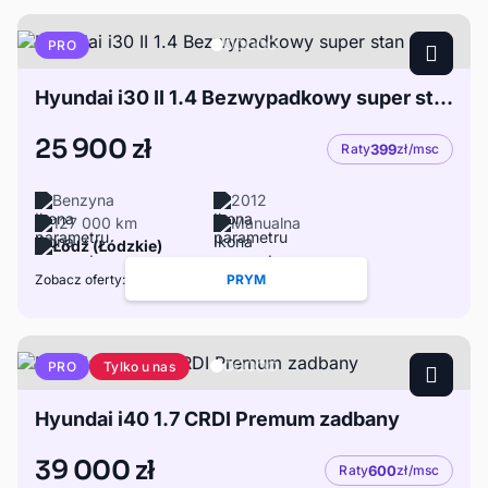
PRO
Hyundai i30 II 1.4 Bezwypadkowy super stan
25 900 zł
Raty
399
zł/msc
Benzyna
2012
127 000 km
Manualna
Łódź (Łódzkie)
Zobacz oferty:
PRYM
Tylko u nas
PRO
Hyundai i40 1.7 CRDI Premum zadbany
39 000 zł
Raty
600
zł/msc