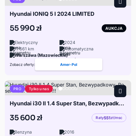
Hyundai IONIQ 5 I 2024 LIMITED
55 990 zł
AUKCJA
Elektryczny
2024
11 661 km
Automatyczna
Warszawa (Mazowieckie)
Zobacz oferty:
Amer-Pol
Tylko u nas
PRO
Hyundai i30 II 1.4 Super Stan, Bezwypadkowy, Po serwisie. POLECAM !!!
35 600 zł
Raty
551
zł/msc
Benzyna
2016