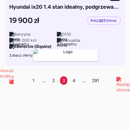
Hyundai ix20 1.4 stan idealny, podgrzewane fotele, po serwisie olejowym
19 900 zł
Raty
307
zł/msc
Benzyna
2010
150 000 km
Manualna
Zawiercie (Śląskie)
Zobacz oferty:
1
...
2
3
4
...
291