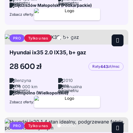
Sędziszów Małopolski (Podkarpackie)
Zobacz oferty:
Tylko u nas
PRO
Hyundai ix35 2.0 IX35, b+ gaz
28 600 zł
Raty
443
zł/msc
Benzyna
2010
179 000 km
Manualna
Sompolno (Wielkopolskie)
Zobacz oferty:
Tylko u nas
PRO