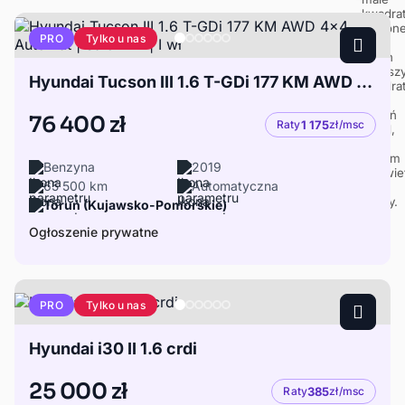
Tylko u nas
PRO
Hyundai Tucson III 1.6 T-GDi 177 KM AWD 4x4 Automat | Salon PL | I wł
76 400 zł
Raty
1 175
zł/msc
Benzyna
2019
65 500 km
Automatyczna
Toruń (Kujawsko-Pomorskie)
Ogłoszenie prywatne
Tylko u nas
PRO
Hyundai i30 II 1.6 crdi
25 000 zł
Raty
385
zł/msc