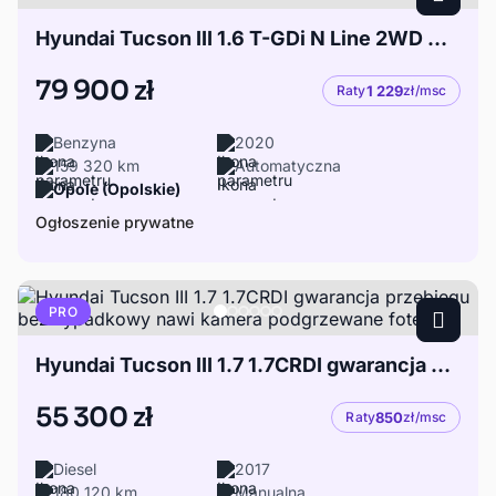
Hyundai Tucson III 1.6 T-GDi N Line 2WD DCT
79 900 zł
Raty
1 229
zł/msc
Benzyna
2020
159 320 km
Automatyczna
Opole (Opolskie)
Ogłoszenie prywatne
PRO
Hyundai Tucson III 1.7 1.7CRDI gwarancja przebiegu bezwypadkowy nawi kamera podgrzewane fotel
55 300 zł
Raty
850
zł/msc
Diesel
2017
180 120 km
Manualna