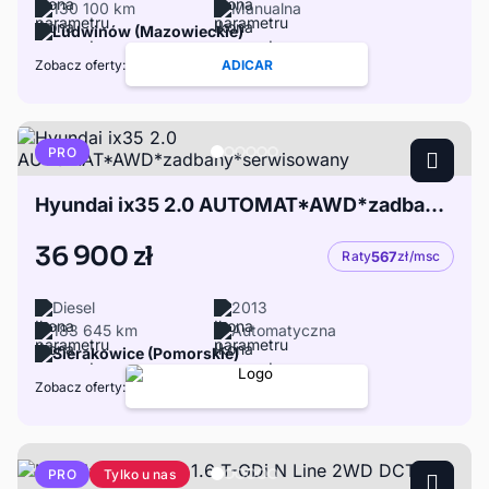
130 100 km
Manualna
Ludwinów (Mazowieckie)
Zobacz oferty:
ADICAR
PRO
Hyundai ix35 2.0 AUTOMAT*AWD*zadbany*serwisowany
36 900 zł
Raty
567
zł/msc
Diesel
2013
183 645 km
Automatyczna
Sierakowice (Pomorskie)
Zobacz oferty:
Tylko u nas
PRO