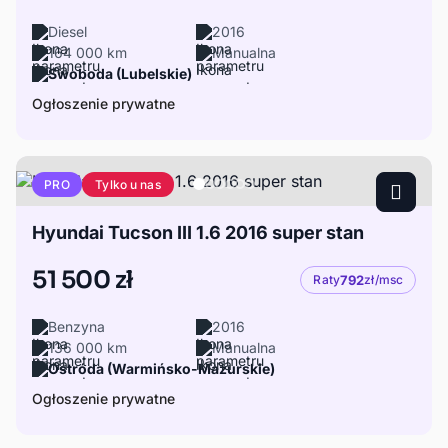
Diesel
2016
164 000 km
Manualna
Swoboda (Lubelskie)
Ogłoszenie prywatne
Tylko u nas
PRO
Hyundai Tucson III 1.6 2016 super stan
51 500 zł
Raty
792
zł/msc
Benzyna
2016
136 000 km
Manualna
Ostróda (Warmińsko-Mazurskie)
Ogłoszenie prywatne