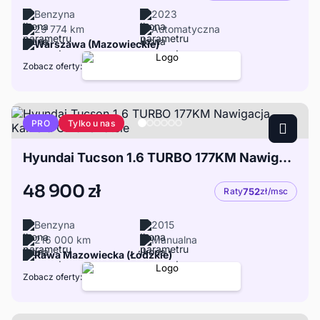
Benzyna
2023
29 774 km
Automatyczna
Warszawa (Mazowieckie)
Zobacz oferty:
Tylko u nas
PRO
Hyundai Tucson 1.6 TURBO 177KM Nawigacja Kamera Grzane fotele
48 900 zł
Raty
752
zł/msc
Benzyna
2015
216 000 km
Manualna
Rawa Mazowiecka (Łódzkie)
Zobacz oferty: