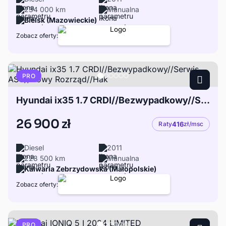
234 000 km
Manualna
Bielsk (Mazowieckie)
Zobacz oferty:
PRO
Hyundai ix35 1.7 CRDI//Bezwypadkowy//Serwis ASO//Nowy Rozrząd//Hak
26 900 zł
Raty
416
zł/msc
Diesel
2011
228 500 km
Manualna
Kalwaria Zebrzydowska (Małopolskie)
Zobacz oferty:
PRO