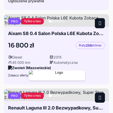
Ogłoszenie prywatne
Tylko u nas
PRO
Aixam S8 0.4 Salon Polska L6E Kubota Zobacz Transport
16 800 zł
Raty
259
zł/msc
Diesel
2015
45 000 km
Automatyczna
Zwoleń (Mazowieckie)
Zobacz oferty:
Tylko u nas
PRO
Renault Laguna III 2.0 Bezwypadkowy, Super Stan, 2.0B, Navi, Półskóra