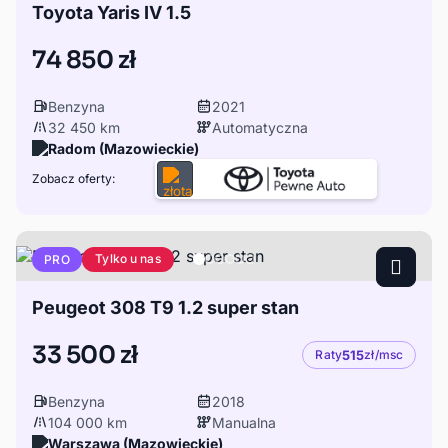
Toyota Yaris IV 1.5
74 850 zł
Benzyna
2021
32 450 km
Automatyczna
Radom (Mazowieckie)
Zobacz oferty:
Tylko u nas
PRO
Peugeot 308 T9 1.2 super stan
33 500 zł
Raty
515
zł/msc
Benzyna
2018
104 000 km
Manualna
Warszawa (Mazowieckie)