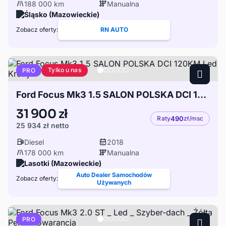
188 000 km
Manualna
Śląsko (Mazowieckie)
Zobacz oferty:
RN AUTO
Tylko u nas
PRO
Ford Focus Mk3 1.5 SALON POLSKA DCI 120KM Led Kredyt
31 900 zł
Raty
490
zł/msc
25 934 zł
netto
Diesel
2018
178 000 km
Manualna
Lasotki (Mazowieckie)
Auto Dealer Samochodów
Zobacz oferty:
Używanych
PRO