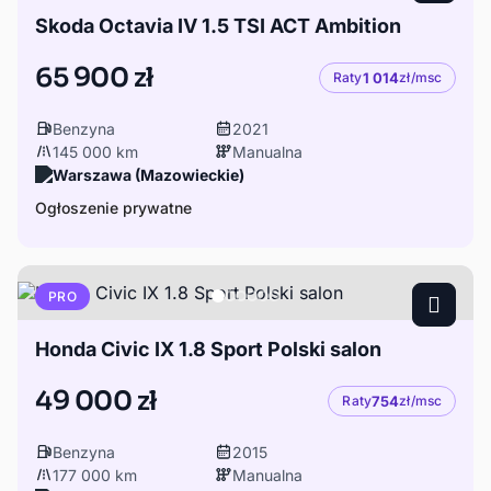
Skoda Octavia IV 1.5 TSI ACT Ambition
65 900 zł
Raty
1 014
zł/msc
Benzyna
2021
145 000 km
Manualna
Warszawa (Mazowieckie)
Ogłoszenie prywatne
PRO
Honda Civic IX 1.8 Sport Polski salon
49 000 zł
Raty
754
zł/msc
Benzyna
2015
177 000 km
Manualna