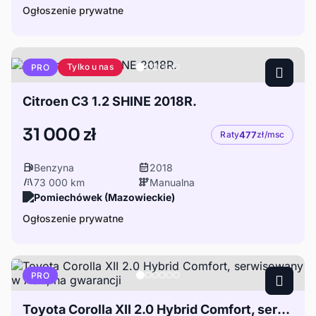
Ogłoszenie prywatne
Tylko u nas
PRO
Citroen C3 1.2 SHINE 2018R.
31 000 zł
Raty
477
zł/msc
Benzyna
2018
73 000 km
Manualna
Pomiechówek (Mazowieckie)
Ogłoszenie prywatne
PRO
Toyota Corolla XII 2.0 Hybrid Comfort, serwisowany w ASO, na gwarancji