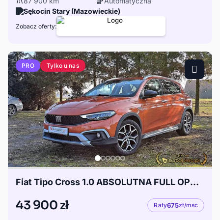
87 900 km
Automatyczna
Sękocin Stary (Mazowieckie)
Zobacz oferty:
Tylko u nas
PRO
Fiat Tipo Cross 1.0 ABSOLUTNA FULL OPCJA 21 ROK
43 900 zł
Raty
675
zł/msc