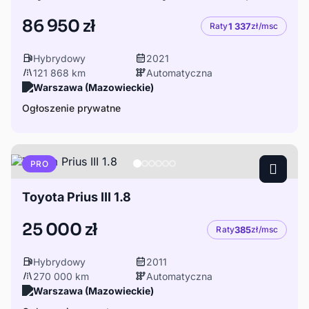
86 950 zł
Raty
1 337
zł/msc
Hybrydowy
2021
121 868 km
Automatyczna
Warszawa (Mazowieckie)
Ogłoszenie prywatne
PRO
Toyota Prius III 1.8
25 000 zł
Raty
385
zł/msc
Hybrydowy
2011
270 000 km
Automatyczna
Warszawa (Mazowieckie)