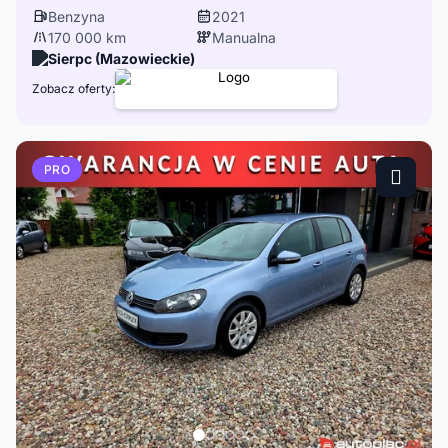
Benzyna
2021
170 000 km
Manualna
Sierpc (Mazowieckie)
Zobacz oferty:
PRO