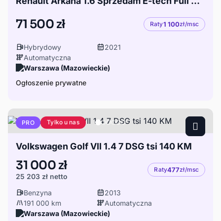
Renault Arkana 1.6 Sprzedam E-tech Full Hybrid 145 Intens
71 500 zł
Raty
1 100
zł/msc
Hybrydowy
2021
Automatyczna
Warszawa (Mazowieckie)
Ogłoszenie prywatne
Tylko u nas
PRO
Volkswagen Golf VII 1.4 7 DSG tsi 140 KM
31 000 zł
Raty
477
zł/msc
25 203 zł
netto
Benzyna
2013
191 000 km
Automatyczna
Warszawa (Mazowieckie)