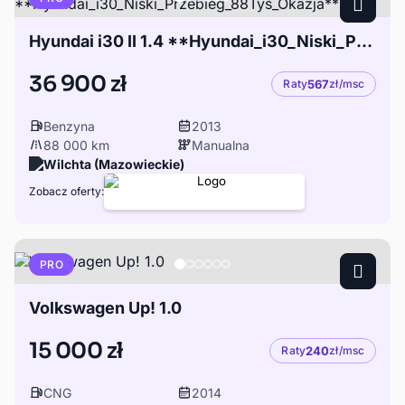
Hyundai i30 II 1.4 **Hyundai_i30_Niski_Przebieg_88Tyś_Okazja**
36 900 zł
Raty
567
zł/msc
Benzyna
2013
88 000 km
Manualna
Wilchta (Mazowieckie)
Zobacz oferty:
PRO
Volkswagen Up! 1.0
15 000 zł
Raty
240
zł/msc
CNG
2014