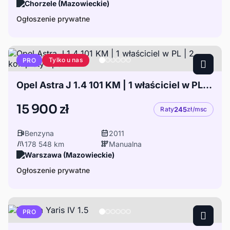
Chorzele (Mazowieckie)
Ogłoszenie prywatne
Tylko u nas
PRO
Opel Astra J 1.4 101 KM | 1 właściciel w PL | 2 komplety opon
15 900 zł
Raty
245
zł/msc
Benzyna
2011
178 548 km
Manualna
Warszawa (Mazowieckie)
Ogłoszenie prywatne
PRO