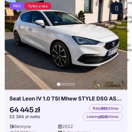
Tylko u nas
PRO
Seat Leon IV 1.0 TSI Mhew STYLE DSG ASO F VAT bezwypadkowy
64 445 zł
Raty
991
zł/msc
52 394 zł
netto
Leasing
608
zł/msc
Benzyna
2022