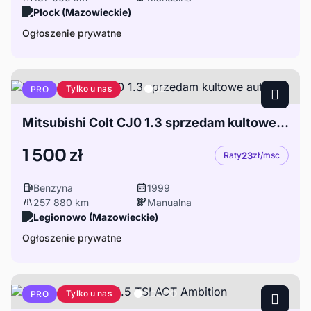
Płock (Mazowieckie)
Ogłoszenie prywatne
Tylko u nas
PRO
Mitsubishi Colt CJ0 1.3 sprzedam kultowe autko
1 500 zł
Raty
23
zł/msc
Benzyna
1999
257 880 km
Manualna
Legionowo (Mazowieckie)
Ogłoszenie prywatne
Tylko u nas
PRO