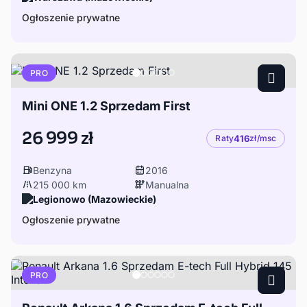
Ogłoszenie prywatne
PRO
Mini ONE 1.2 Sprzedam First
26 999 zł
Raty
416
zł/msc
Benzyna
2016
215 000 km
Manualna
Legionowo (Mazowieckie)
Ogłoszenie prywatne
PRO