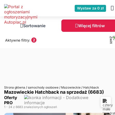
Wystaw za 0 zł
Sortowanie
Więcej filtrów
2
Aktywne filtry:
Strona główna
/
samochody osobowe
/
Mazowieckie
/
Hatchback
Mazowieckie Hatchback na sprzedaż (6683)
Oferty
PRO
1
- 24
z 6683 znalezionych ogłoszeń