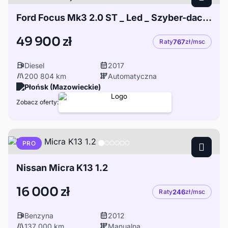
Ford Focus Mk3 2.0 ST _ Led _ Szyber-dach _ Żółta Perła - Gwarancja
49 900 zł
Raty
767
zł/msc
Diesel
2017
200 804 km
Automatyczna
Płońsk (Mazowieckie)
Zobacz oferty:
PRO
Nissan Micra K13 1.2
16 000 zł
Raty
246
zł/msc
Benzyna
2012
137 000 km
Manualna