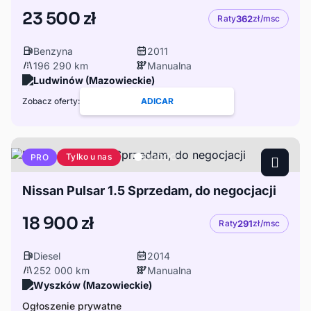
23 500 zł
Raty
362
zł/msc
Benzyna
2011
196 290 km
Manualna
Ludwinów (Mazowieckie)
Zobacz oferty:
ADICAR
Tylko u nas
PRO
Nissan Pulsar 1.5 Sprzedam, do negocjacji
18 900 zł
Raty
291
zł/msc
Diesel
2014
252 000 km
Manualna
Wyszków (Mazowieckie)
Ogłoszenie prywatne