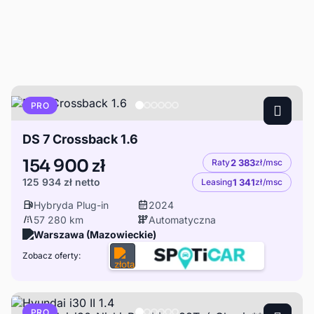
PRO
DS 7 Crossback 1.6
154 900 zł
Raty
2 383
zł/msc
125 934 zł
netto
Leasing
1 341
zł/msc
Hybryda Plug-in
2024
57 280 km
Automatyczna
Warszawa (Mazowieckie)
Zobacz oferty:
PRO