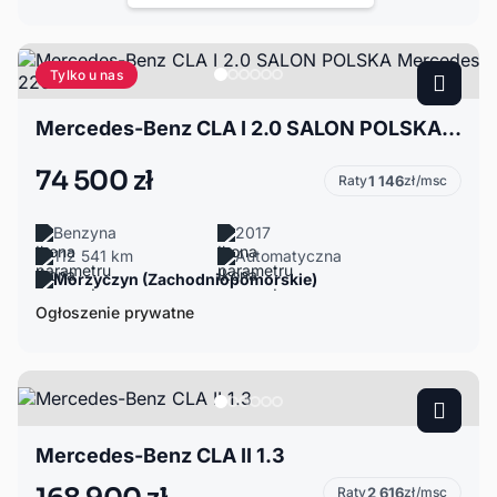
Tylko u nas
Mercedes-Benz CLA I 2.0 SALON POLSKA Mercedes 220
74 500 zł
Raty
1 146
zł/msc
Benzyna
2017
112 541 km
Automatyczna
Morzyczyn (Zachodniopomorskie)
Ogłoszenie prywatne
Mercedes-Benz CLA II 1.3
Raty
2 616
zł/msc