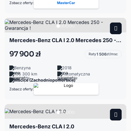
Zobacz oferty:
MasterCar
Mercedes-Benz CLA I 2.0 Mercedes 250 - Gwarancja !
97 900 zł
Raty
1 506
zł/msc
Benzyna
2018
106 300 km
Automatyczna
Mścice (Zachodniopomorskie)
Zobacz oferty:
Mercedes-Benz CLA I 2.0