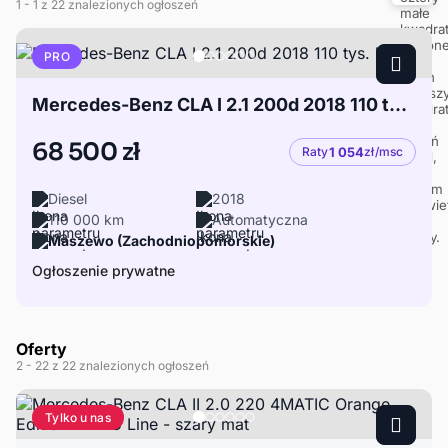
1
- 1
z 22 znalezionych ogłoszeń
PRO
Mercedes-Benz CLA I 2.1 200d 2018 110 tys. km
68 500 zł
Raty
1 054
zł/msc
Diesel
2018
110 000 km
Automatyczna
Maszewo (Zachodniopomorskie)
Ogłoszenie prywatne
Oferty
2
- 22
z 22 znalezionych ogłoszeń
Tylko u nas