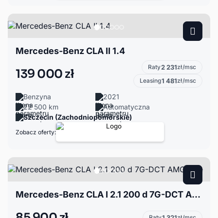
Mercedes-Benz CLA II 1.4
Raty
2 231
zł/msc
139 000 zł
Leasing
1 481
zł/msc
Benzyna
2021
22 500 km
Automatyczna
Szczecin (Zachodniopomorskie)
Zobacz oferty:
Mercedes-Benz CLA I 2.1 200 d 7G-DCT AMG Line
85 900 zł
Raty
1 321
zł/msc