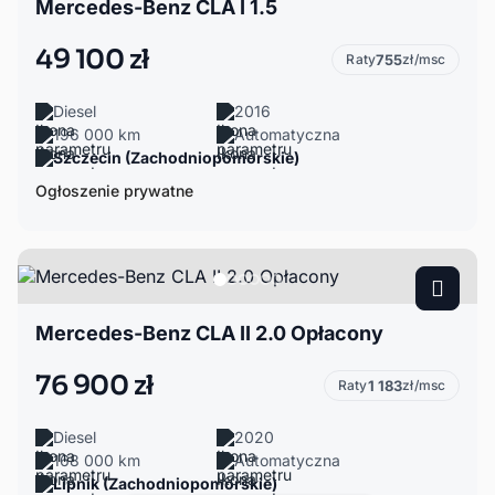
Mercedes-Benz CLA I 1.5
49 100 zł
Raty
755
zł/msc
Diesel
2016
196 000 km
Automatyczna
Szczecin (Zachodniopomorskie)
Ogłoszenie prywatne
Mercedes-Benz CLA II 2.0 Opłacony
76 900 zł
Raty
1 183
zł/msc
Diesel
2020
168 000 km
Automatyczna
Lipnik (Zachodniopomorskie)