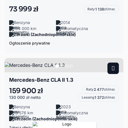
73 999 zł
Raty
1 138
zł/msc
Benzyna
2014
164 000 km
Automatyczna
Żórawki (Zachodniopomorskie)
Ogłoszenie prywatne
Mercedes-Benz CLA II 1.3
159 900 zł
Raty
2 477
zł/msc
130 000 zł
netto
Leasing
1 372
zł/msc
Benzyna
2023
18 576 km
Automatyczna
Szczecin (Zachodniopomorskie)
Zobacz oferty: