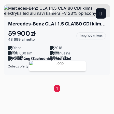
Mercedes-Benz CLA I 1.5 CLA180 CDI klima elektryka led alu navi kamera FV 23% opłacony
59 900 zł
Raty
927
zł/msc
48 699 zł
netto
Diesel
2018
188 000 km
Manualna
Kołobrzeg (Zachodniopomorskie)
Zobacz oferty:
1