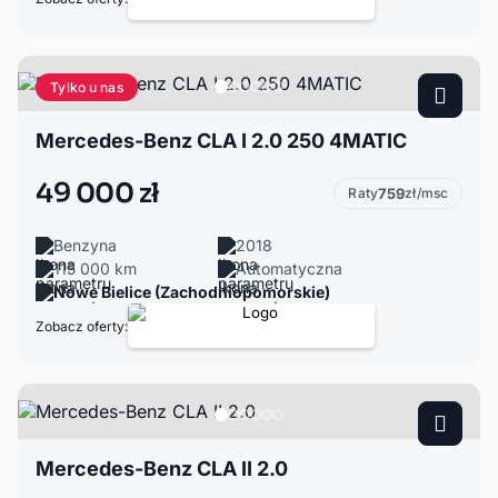
Tylko u nas
Mercedes-Benz CLA I 2.0 250 4MATIC
49 000 zł
Raty
759
zł/msc
Benzyna
2018
115 000 km
Automatyczna
Nowe Bielice (Zachodniopomorskie)
Zobacz oferty:
Mercedes-Benz CLA II 2.0