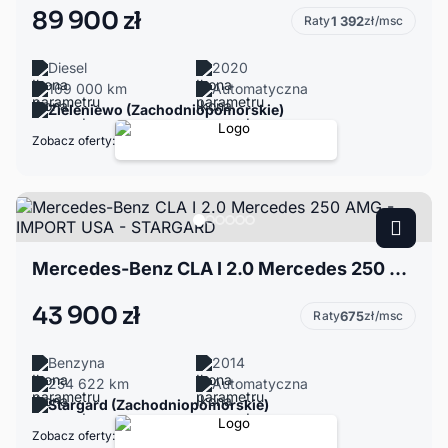
89 900 zł
Raty
1 392
zł/msc
Diesel
2020
169 000 km
Automatyczna
Zieleniewo (Zachodniopomorskie)
Zobacz oferty:
Mercedes-Benz CLA I 2.0 Mercedes 250 AMG - IMPORT USA - STARGARD
43 900 zł
Raty
675
zł/msc
Benzyna
2014
254 622 km
Automatyczna
Stargard (Zachodniopomorskie)
Zobacz oferty: