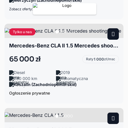
Morzyczyn (Zachodniopomorskie)
Zobacz oferty:
Tylko u nas
Mercedes-Benz CLA II 1.5 Mercedes shooting brake
65 000 zł
Raty
1 000
zł/msc
Diesel
2019
280 000 km
Automatyczna
Koszalin (Zachodniopomorskie)
Ogłoszenie prywatne