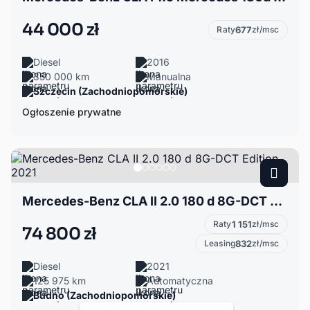
44 000 zł
Raty
677
zł/msc
Diesel
2016
350 000 km
Manualna
Szczecin (Zachodniopomorskie)
Ogłoszenie prywatne
Mercedes-Benz CLA II 2.0 180 d 8G-DCT Edition 2021
Raty
1 151
zł/msc
74 800 zł
Leasing
832
zł/msc
Diesel
2021
125 975 km
Automatyczna
Budno (Zachodniopomorskie)