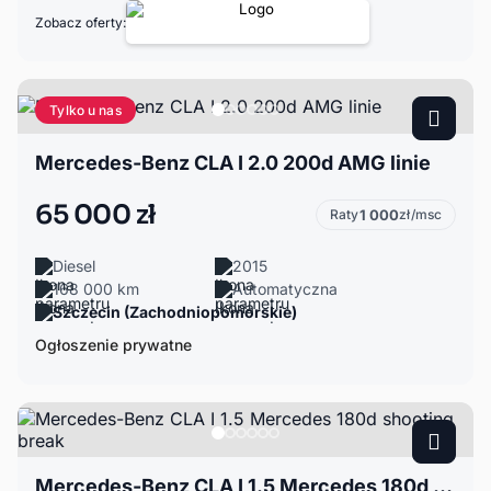
Zobacz oferty:
Tylko u nas
Mercedes-Benz CLA I 2.0 200d AMG linie
65 000 zł
Raty
1 000
zł/msc
Diesel
2015
168 000 km
Automatyczna
Szczecin (Zachodniopomorskie)
Ogłoszenie prywatne
Mercedes-Benz CLA I 1.5 Mercedes 180d shooting break