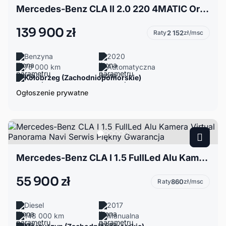
Mercedes-Benz CLA II 2.0 220 4MATIC Orange Edition - AMG Line - szary mat
139 900 zł
Raty
2 152
zł/msc
Benzyna
2020
70 000 km
Automatyczna
Kołobrzeg (Zachodniopomorskie)
Ogłoszenie prywatne
Mercedes-Benz CLA I 1.5 FullLed Alu Kamera Virtual Panorama Navi Serwis Piękny Gwarancja
55 900 zł
Raty
860
zł/msc
Diesel
2017
148 000 km
Manualna