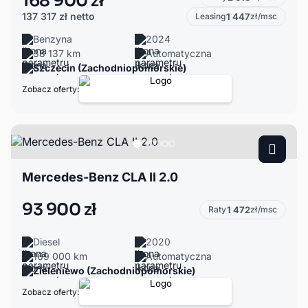
168 900 zł
137 317 zł
netto
Leasing
1 447
zł/msc
Benzyna
2024
38 137 km
Automatyczna
Szczecin (Zachodniopomorskie)
Zobacz oferty:
Mercedes-Benz CLA II 2.0
93 900 zł
Raty
1 472
zł/msc
Diesel
2020
169 000 km
Automatyczna
Zieleniewo (Zachodniopomorskie)
Zobacz oferty: