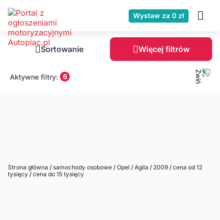
Wystaw za 0 zł
Sortowanie
Więcej filtrów
6
Aktywne filtry:
Strona główna
/
samochody osobowe
/
Opel
/
Agila
/
2009
/
cena od 12
tysięcy
/
cena do 15 tysięcy