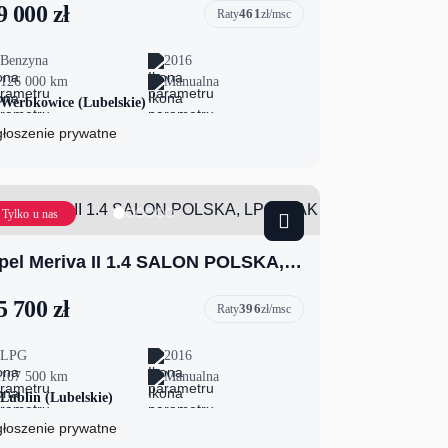
9 000 zł
461
Raty
zł/msc
Benzyna
2016
126 000 km
Manualna
Werbkowice (Lubelskie)
łoszenie prywatne
Tylko u nas
Opel Meriva II 1.4 SALON POLSKA, LPG, HAK
5 700 zł
396
Raty
zł/msc
LPG
2016
107 500 km
Manualna
Lublin (Lubelskie)
łoszenie prywatne