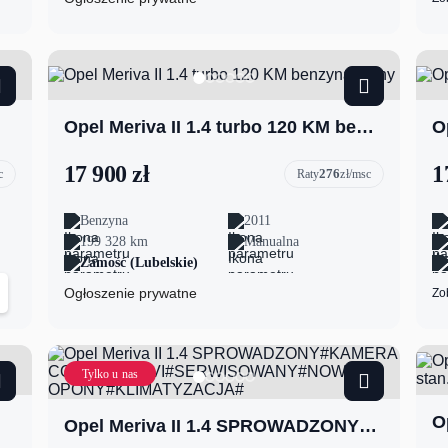
Opel Meriva II 1.4 turbo 120 KM benzyna ładny
17 900 zł
1
276
c
Raty
zł/msc
Benzyna
2011
199 328 km
Manualna
Zamość (Lubelskie)
Ogłoszenie prywatne
Zo
Tylko u nas
Opel Meriva II 1.4 SPROWADZONY#KAMERA COFANIA#NAVI#SERWISOWANY#NOWE OPONY#KLIMATYZACJA#