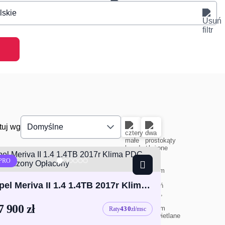
lskie
tuj wg
Domyślne
PRO
Opel Meriva II 1.4 1.4TB 2017r Klima PDC Sprowadzony Opłacony
7 900 zł
430
Raty
zł/msc