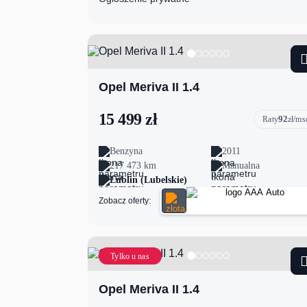
Opel Meriva II 1.4
15 499 zł
92
Raty
zł/ms
Benzyna
2011
217 473 km
Manualna
Lublin (Lubelskie)
Zobacz oferty:
Tylko u nas
Opel Meriva II 1.4