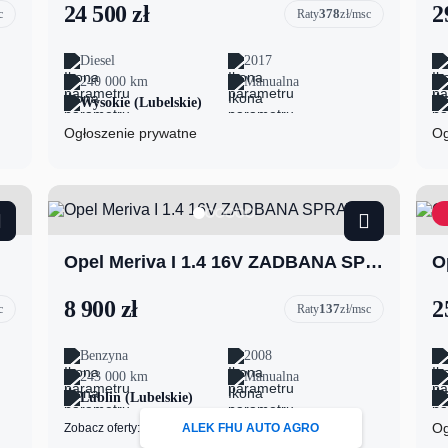
24 500 zł
2
378
c
Raty
zł/msc
Diesel
2017
240 000 km
Manualna
Wysokie (Lubelskie)
Ogłoszenie prywatne
Og
Opel Meriva I 1.4 16V ZADBANA SPRAWNA
8 900 zł
2
137
c
Raty
zł/msc
Benzyna
2008
243 000 km
Manualna
Lublin (Lubelskie)
Og
Zobacz oferty:
ALEK FHU AUTO AGRO