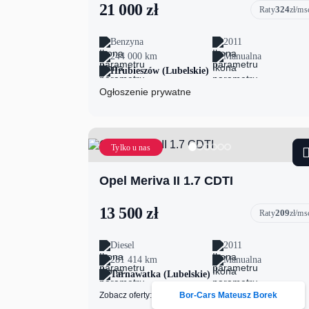
21 000 zł
324
Raty
zł/ms
Benzyna
2011
244 000 km
Manualna
Hrubieszów (Lubelskie)
Ogłoszenie prywatne
Tylko u nas
Opel Meriva II 1.7 CDTI
13 500 zł
209
Raty
zł/ms
Diesel
2011
281 414 km
Manualna
Tarnawatka (Lubelskie)
Zobacz oferty:
Bor-Cars Mateusz Borek