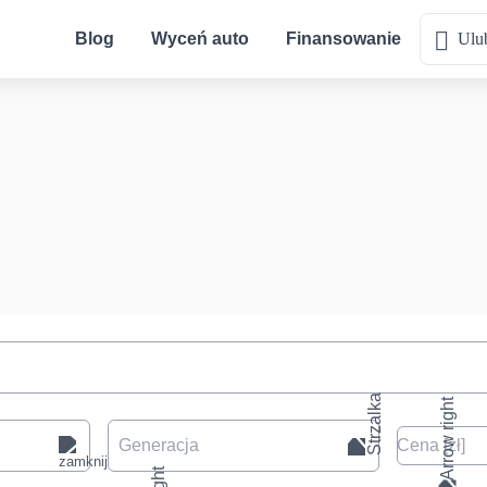
Blog
Wyceń auto
Finansowanie
Ulu
Generacja
Cena
[zł
]