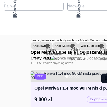
Paliwo
Nadwozie
Strona główna
/
samochody osobowe
/
Opel
/
Meriva
/
Lube
Osobowe
Opel Meriva
Woj. Lubelskie
Opel Meriva Lubelskie | Ogłoszenia s
Oferty PRO
1
- 3
z 55 znalezionych ogłoszeń
PRO
Opel Meriva I 1
9 000 zł
138
Raty
zł/ms