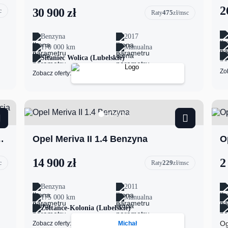
2
30 900 zł
c
475
Raty
zł/msc
Benzyna
2017
170 000 km
Manualna
Sitaniec Wolica (Lubelskie)
Zo
Zobacz oferty:
 wyprodukowana na 150-lecie opla
Opel Meriva II 1.4 Benzyna
O
14 900 zł
2
229
c
Raty
zł/msc
Benzyna
2011
175 000 km
Manualna
Żółtańce-Kolonia (Lubelskie)
Og
Zobacz oferty:
Michał