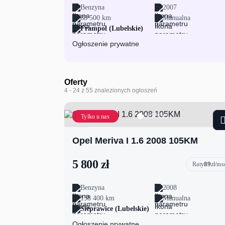
Benzyna
2007
88 500 km
Manualna
Frampol (Lubelskie)
Ogłoszenie prywatne
Oferty
4
- 24
z 55 znalezionych ogłoszeń
Tylko u nas
Opel Meriva I 1.6 2008 105KM
5 800 zł
89
Raty
zł/ms
Benzyna
2008
138 400 km
Manualna
Sieprawice (Lubelskie)
Ogłoszenie prywatne