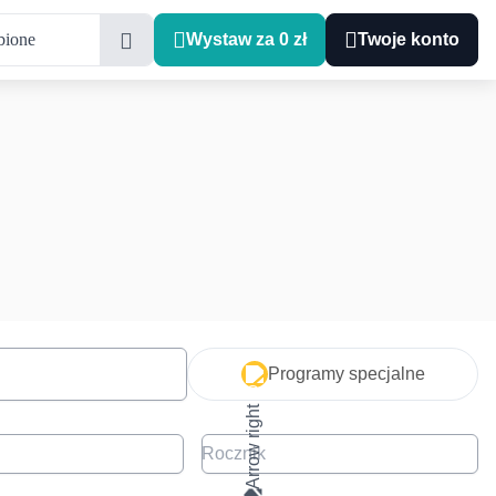
bione
Wystaw za 0 zł
Twoje konto
Programy specjalne
Rocznik