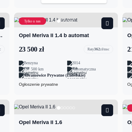
Tylko u nas
va, diesel. 2006 rok.
Opel Meriva II 1.4 b automat
O
23 500 zł
2
362
c
Raty
zł/msc
Benzyna
2014
137 500 km
Automatyczna
Abramowice Prywatne (Lubelskie)
Ogłoszenie prywatne
Og
Opel Meriva II 1.6