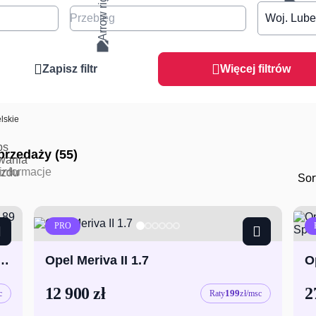
Przebieg
Woj. Lube
Zapisz filtr
Więcej filtrów
lskie
przedaży (55)
Sor
PRO
.4 moc 90KM niski przebieg 89 000 km
Opel Meriva II 1.7
12 900 zł
2
199
c
Raty
zł/msc