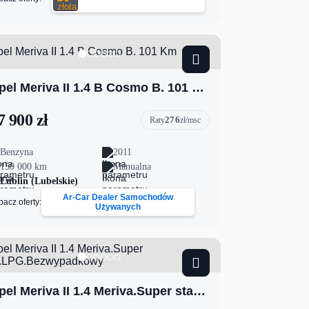
Opel Meriva II 1.4 B Cosmo B. 101 Km
7 900 zł
276
Raty
zł/msc
Benzyna
2011
150 000 km
Manualna
Lublin (Lubelskie)
Ar-Car Dealer Samochodów
bacz oferty:
Używanych
Opel Meriva II 1.4 Meriva.Super stan.LPG.Bezwypadkowy