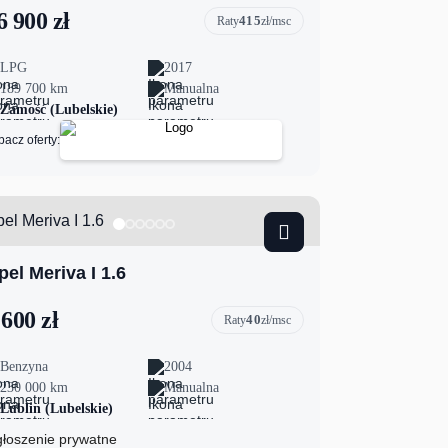
6 900 zł
415
Raty
zł/msc
LPG
2017
189 700 km
Manualna
Zamość (Lubelskie)
bacz oferty:
pel Meriva I 1.6
 600 zł
40
Raty
zł/msc
Benzyna
2004
230 000 km
Manualna
Lublin (Lubelskie)
łoszenie prywatne