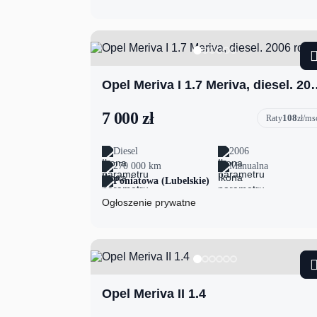
Opel Meriva I 1.7 Meri
7 000 zł
108
Raty
zł/ms
Diesel
2006
270 000 km
Manualna
Poniatowa (Lubelskie)
Ogłoszenie prywatne
Opel Meriva II 1.4