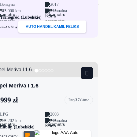
Benzyna
2017
143 000 km
Manualna
Tarnogród (Lubelskie)
bacz oferty:
AUTO HANDEL KAMIL FELIKS
pel Meriva I 1.6
 999 zł
37
Raty
zł/msc
LPG
2003
255 202 km
Manualna
Lublin (Lubelskie)
bacz oferty: