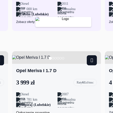
Diesel
2011
287 000 km
Manualna
Lublin (Lubelskie)
Zobacz oferty:
Zo
Opel Meriva I 1.7 D
O
3 999 zł
4
61
c
Raty
zł/msc
Diesel
2007
168 781 km
Manualna
Biłgoraj (Lubelskie)
Ogłoszenie prywatne
Zo