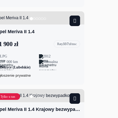
pel Meriva II 1.4
1 900 zł
337
Raty
zł/msc
LPG
2012
207 000 km
Manualna
Bełżyce (Lubelskie)
łoszenie prywatne
Tylko u nas
Opel Meriva II 1.4 Krajowy bezwypadkowy b