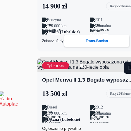
14 900 zł
229
Raty
zł/ms
Benzyna
2011
176 000 km
Manualna
Lublin (Lubelskie)
Zobacz oferty:
Trans-Bocian
Tylko u nas
Opel Meriva II 1.3 Bogato wyposażona edycja
13 500 zł
208
Raty
zł/ms
Diesel
2012
179 000 km
Manualna
Łęczna (Lubelskie)
Ogłoszenie prywatne