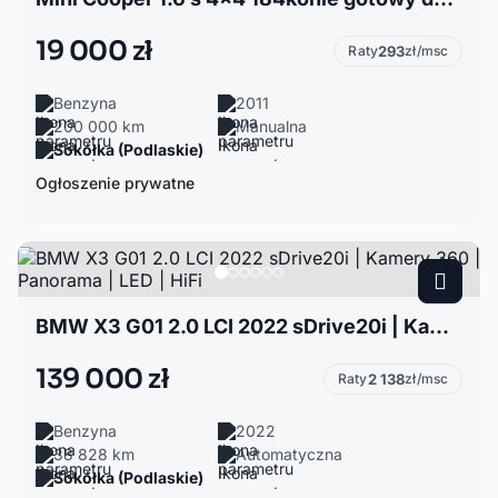
19 000 zł
Raty
293
zł/msc
Benzyna
2011
200 000 km
Manualna
Sokółka (Podlaskie)
Ogłoszenie prywatne
BMW X3 G01 2.0 LCI 2022 sDrive20i | Kamery 360 | Panorama | LED | HiFi
139 000 zł
Raty
2 138
zł/msc
Benzyna
2022
38 828 km
Automatyczna
Sokółka (Podlaskie)