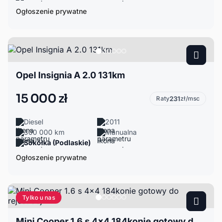
Ogłoszenie prywatne
Opel Insignia A 2.0 131km
15 000 zł
Raty
231
zł/msc
Diesel
2011
300 000 km
Manualna
Sokółka (Podlaskie)
Ogłoszenie prywatne
Tylko u nas
Mini Cooper 1.6 s 4x4 184konie gotowy do rejestracji