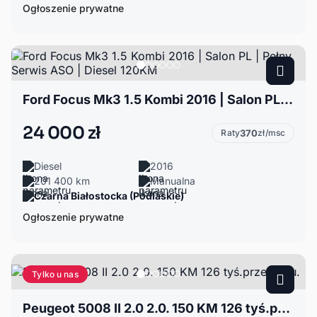
Ogłoszenie prywatne
Ford Focus Mk3 1.5 Kombi 2016 | Salon PL | Pełny Serwis ASO | Diesel 120KM
24 000 zł
Raty
370
zł/msc
Diesel
2016
201 400 km
Manualna
Czarna Białostocka (Podlaskie)
Ogłoszenie prywatne
Tylko u nas
Peugeot 5008 II 2.0 2.0. 150 KM 126 tyś.przebiegu.