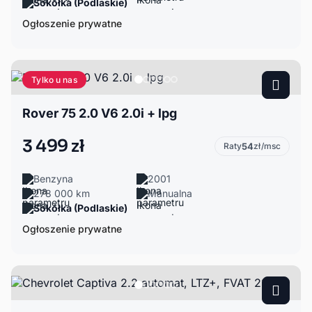
Sokółka (Podlaskie)
Ogłoszenie prywatne
Tylko u nas
Rover 75 2.0 V6 2.0i + lpg
3 499 zł
Raty
54
zł/msc
Benzyna
2001
278 000 km
Manualna
Sokółka (Podlaskie)
Ogłoszenie prywatne