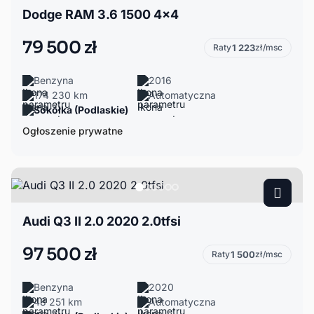
Dodge RAM 3.6 1500 4x4
79 500 zł
Raty
1 223
zł/msc
Benzyna
2016
174 230 km
Automatyczna
Sokółka (Podlaskie)
Ogłoszenie prywatne
Audi Q3 II 2.0 2020 2.0tfsi
97 500 zł
Raty
1 500
zł/msc
Benzyna
2020
48 251 km
Automatyczna