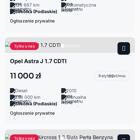
123 667 km
Automatyczna
Sokółka (Podlaskie)
Ogłoszenie prywatne
Tylko u nas
Opel Astra J 1.7 CDTI
11 000 zł
Raty
169
zł/msc
Diesel
2010
258 000 km
Manualna
Sokółka (Podlaskie)
Ogłoszenie prywatne
Tylko u nas