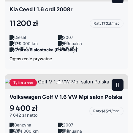
Kia Ceed I 1.6 crdi 2008r
11 200 zł
Raty
172
zł/msc
Diesel
2007
120 000 km
Manualna
Czarna Białostocka (Podlaskie)
Ogłoszenie prywatne
Tylko u nas
Volkswagen Golf V 1.6 VW Mpi salon Polska
9 400 zł
Raty
145
zł/msc
7 642 zł
netto
Benzyna
2007
284 000 km
Manualna