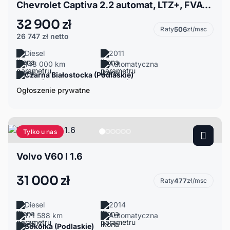
Chevrolet Captiva 2.2 automat, LTZ+, FVAT 23%
32 900 zł
Raty
506
zł/msc
26 747 zł
netto
Diesel
2011
148 000 km
Automatyczna
Czarna Białostocka (Podlaskie)
Ogłoszenie prywatne
Tylko u nas
Volvo V60 I 1.6
31 000 zł
Raty
477
zł/msc
Diesel
2014
171 588 km
Automatyczna
Sokółka (Podlaskie)