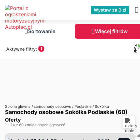
Wystaw za 0 zł
Sortowanie
Więcej filtrów
1
Aktywne filtry:
Strona główna
/
samochody osobowe
/
Podlaskie
/
Sokółka
Samochody osobowe Sokółka Podlaskie (60)
Oferty
1
- 24
z 60 znalezionych ogłoszeń