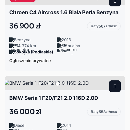
Citroen C4 Aircross 1.6 Biała Perła Benzyna
36 900 zł
Raty
567
zł/msc
Benzyna
2013
154 374 km
Manualna
Sokółka (Podlaskie)
Ogłoszenie prywatne
BMW Seria 1 F20/F21 2.0 116D 2.0D
36 000 zł
Raty
553
zł/msc
Diesel
2014