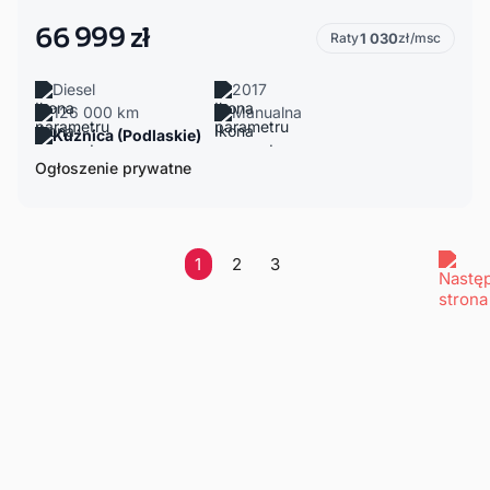
66 999 zł
Raty
1 030
zł/msc
Diesel
2017
126 000 km
Manualna
Kuźnica (Podlaskie)
Ogłoszenie prywatne
1
2
3