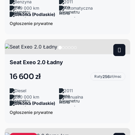
Benzyna
2011
249 000 km
Automatyczna
Sokółka (Podlaskie)
Ogłoszenie prywatne
Seat Exeo 2.0 Ładny
16 600 zł
Raty
256
zł/msc
Diesel
2011
280 000 km
Manualna
Sokółka (Podlaskie)
Ogłoszenie prywatne