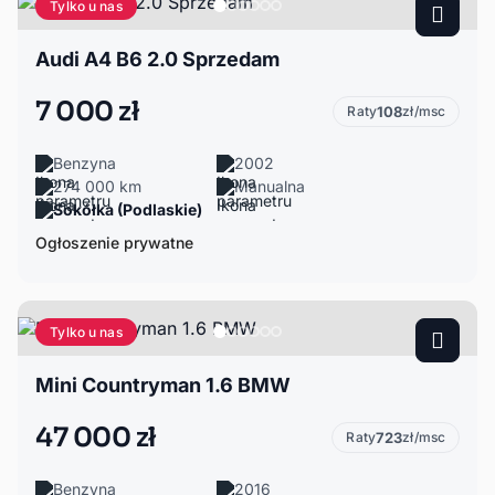
Tylko u nas
Audi A4 B6 2.0 Sprzedam
7 000 zł
Raty
108
zł/msc
Benzyna
2002
274 000 km
Manualna
Sokółka (Podlaskie)
Ogłoszenie prywatne
Tylko u nas
Mini Countryman 1.6 BMW
47 000 zł
Raty
723
zł/msc
Benzyna
2016