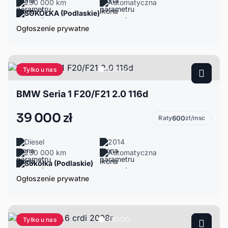
230 000 km
Automatyczna
SOKÓŁKA (Podlaskie)
Ogłoszenie prywatne
Tylko u nas
BMW Seria 1 F20/F21 2.0 116d
39 000 zł
Raty
600
zł/msc
Diesel
2014
230 000 km
Automatyczna
Sokółka (Podlaskie)
Ogłoszenie prywatne
Tylko u nas