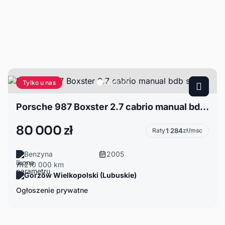
Tylko u nas
Porsche 987 Boxster 2.7 cabrio manual bdb stan
80 000 zł
Raty
1 284
zł/msc
Benzyna
2005
210 000 km
Gorzów Wielkopolski (Lubuskie)
Ogłoszenie prywatne