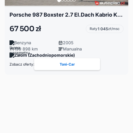
Porsche 987 Boxster 2.7 El.Dach Kabrio Klima Europa Bezwypadkowy
67 500 zł
Raty
1 045
zł/msc
Benzyna
2005
199 898 km
Manualna
Załom (Zachodniopomorskie)
Zobacz oferty:
Toni-Car