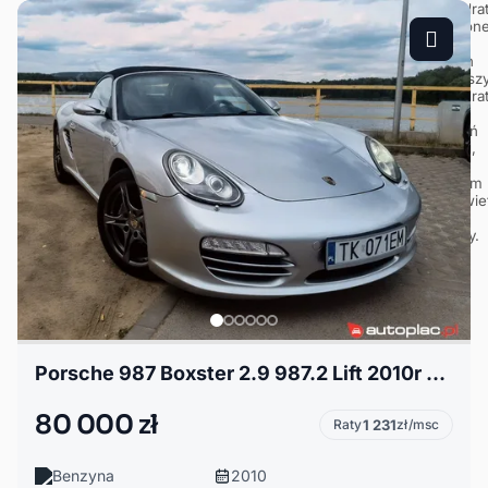
Porsche 987 Boxster 2.9 987.2 Lift 2010r Manual 255KM Benzyna Bose BiXenon
80 000 zł
Raty
1 231
zł/msc
Benzyna
2010