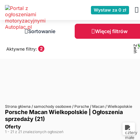
Wystaw za 0 zł
Sortowanie
Więcej filtrów
2
Aktywne filtry:
Strona główna
/
samochody osobowe
/
Porsche
/
Macan
/
Wielkopolskie
Porsche Macan Wielkopolskie | Ogłoszenia
sprzedaży (21)
Oferty
1
- 21
z 21 znalezionych ogłoszeń