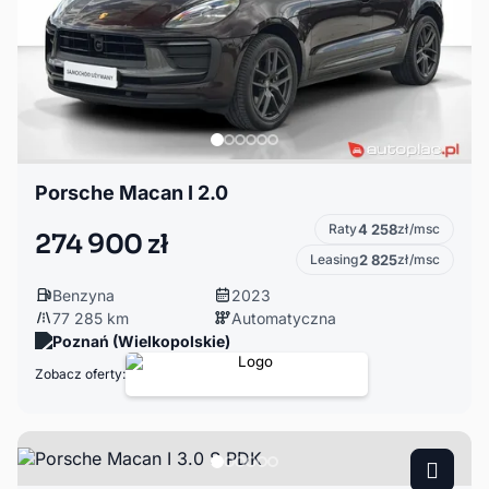
Porsche Macan I 2.0
Raty
4 258
zł/msc
274 900 zł
Leasing
2 825
zł/msc
Benzyna
2023
77 285 km
Automatyczna
Poznań (Wielkopolskie)
Zobacz oferty: