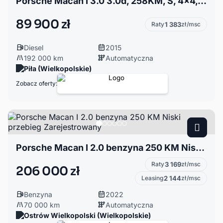
Porsche Macan I 3.0 3.0d, 258KM, S, 4x4, Automat, Nawigacja,Zamiana, Auto komis Piła
89 900 zł
Raty
1 383
zł/msc
Diesel
2015
192 000 km
Automatyczna
Piła (Wielkopolskie)
Zobacz oferty:
Porsche Macan I 2.0 benzyna 250 KM Niski przebieg Zarejestrowany
Raty
3 169
zł/msc
206 000 zł
Leasing
2 144
zł/msc
Benzyna
2022
70 000 km
Automatyczna
Ostrów Wielkopolski (Wielkopolskie)