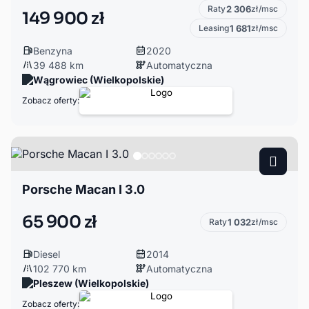
Raty
2 306
zł/msc
149 900 zł
Leasing
1 681
zł/msc
Benzyna
2020
39 488 km
Automatyczna
Wągrowiec (Wielkopolskie)
Zobacz oferty:
Porsche Macan I 3.0
65 900 zł
Raty
1 032
zł/msc
Diesel
2014
102 770 km
Automatyczna
Pleszew (Wielkopolskie)
Zobacz oferty: