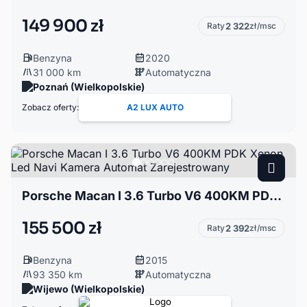
149 900 zł
Raty
2 322
zł/msc
Benzyna
2020
31 000 km
Automatyczna
Poznań (Wielkopolskie)
Zobacz oferty:
A2 LUX AUTO
Porsche Macan I 3.6 Turbo V6 400KM PDK Xenon Led Navi Kamera Automat Zarejestrowany
155 500 zł
Raty
2 392
zł/msc
Benzyna
2015
93 350 km
Automatyczna
Wijewo (Wielkopolskie)