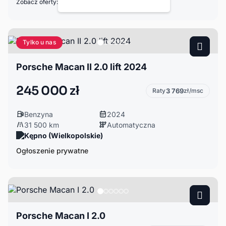
Zobacz oferty:
Tylko u nas
Porsche Macan II 2.0 lift 2024
245 000 zł
Raty
3 769
zł/msc
Benzyna
2024
31 500 km
Automatyczna
Kępno (Wielkopolskie)
Ogłoszenie prywatne
Porsche Macan I 2.0