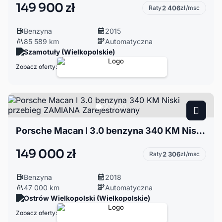
149 900 zł
Raty
2 406
zł/msc
Benzyna
2015
85 589 km
Automatyczna
Szamotuły (Wielkopolskie)
Zobacz oferty:
Porsche Macan I 3.0 benzyna 340 KM Niski przebieg ZAMIANA Zarejestrowany
149 000 zł
Raty
2 306
zł/msc
Benzyna
2018
47 000 km
Automatyczna
Ostrów Wielkopolski (Wielkopolskie)
Zobacz oferty: