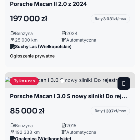
Porsche Macan II 2.0 z 2024
197 000 zł
Raty
3 031
zł/msc
Benzyna
2024
25 000 km
Automatyczna
Suchy Las (Wielkopolskie)
Ogłoszenie prywatne
Tylko u nas
Porsche Macan I 3.0 S nowy silnik! Do rejestracji
85 000 zł
Raty
1 307
zł/msc
Benzyna
2015
192 333 km
Automatyczna
Opalenica (Wielkopolskie)