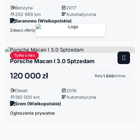
Benzyna
2017
202 969 km
Automatyczna
Baranowo (Wielkopolskie)
Zobacz oferty:
Tylko u nas
Porsche Macan I 3.0 Sptzedam
120 000 zł
Raty
1 846
zł/msc
Diesel
2016
180 000 km
Automatyczna
Srem (Wielkopolskie)
Ogłoszenie prywatne