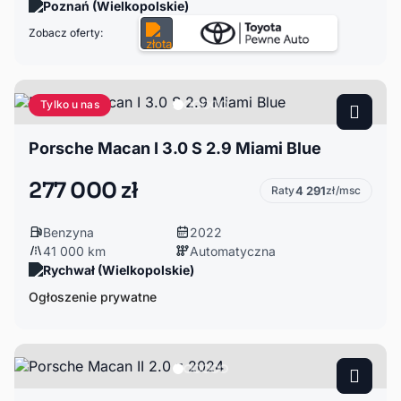
Poznań (Wielkopolskie)
Zobacz oferty:
Tylko u nas
Porsche Macan I 3.0 S 2.9 Miami Blue
277 000 zł
Raty
4 291
zł/msc
Benzyna
2022
41 000 km
Automatyczna
Rychwał (Wielkopolskie)
Ogłoszenie prywatne