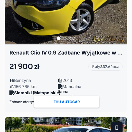
Renault Clio IV 0.9 Zadbane Wyjątkowe w Benzynie
21 900 zł
Raty
337
zł/msc
Benzyna
2013
156 765 km
Manualna
Słomniki (Małopolskie)
Zobacz oferty:
FHU AUTOCAR