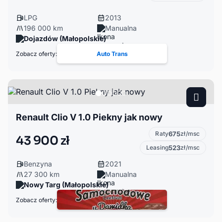
LPG
2013
196 000 km
Manualna
Dojazdów (Małopolskie)
Zobacz oferty:
Auto Trans
Renault Clio V 1.0 Piekny jak nowy
Raty
675
zł/msc
43 900 zł
Leasing
523
zł/msc
Benzyna
2021
27 300 km
Manualna
Nowy Targ (Małopolskie)
Zobacz oferty: