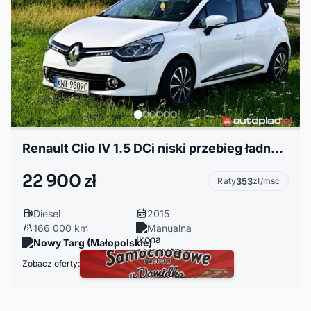
Renault Clio IV 1.5 DCi niski przebieg ładny stan
22 900 zł
Raty
353
zł/msc
Diesel
2015
166 000 km
Manualna
Nowy Targ (Małopolskie)
Zobacz oferty: