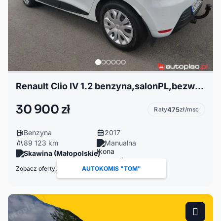
Renault Clio IV 1.2 benzyna,salonPL,bezwypadkowy,niski przebieg,I właścic
30 900 zł
Raty
475
zł/msc
Benzyna
2017
89 123 km
Manualna
Skawina (Małopolskie)
Zobacz oferty:
AUTOKOMIS "TOM"