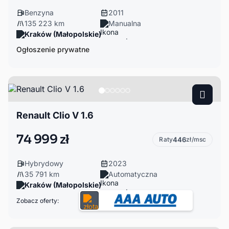
Benzyna
2011
135 223 km
Manualna
Kraków (Małopolskie)
Ogłoszenie prywatne
Renault Clio V 1.6
74 999 zł
Raty
446
zł/msc
Hybrydowy
2023
35 791 km
Automatyczna
Kraków (Małopolskie)
Zobacz oferty: