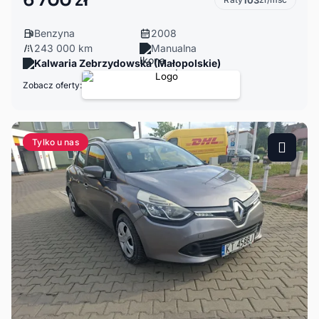
6 700 zł
103
Benzyna
2008
243 000 km
Manualna
Kalwaria Zebrzydowska (Małopolskie)
Zobacz oferty:
Tylko u nas