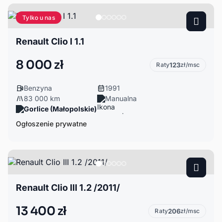
Tylko u nas
Renault Clio I 1.1
8 000 zł
Raty
123
zł/msc
Benzyna
1991
83 000 km
Manualna
Gorlice (Małopolskie)
Ogłoszenie prywatne
Renault Clio III 1.2 /2011/
13 400 zł
Raty
206
zł/msc