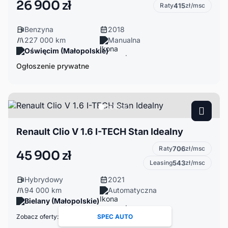
26 900 zł
Raty
415
zł/msc
Benzyna
2018
227 000 km
Manualna
Oświęcim (Małopolskie)
Ogłoszenie prywatne
Renault Clio V 1.6 I-TECH Stan Idealny
Raty
706
zł/msc
45 900 zł
Leasing
543
zł/msc
Hybrydowy
2021
94 000 km
Automatyczna
Bielany (Małopolskie)
Zobacz oferty:
SPEC AUTO