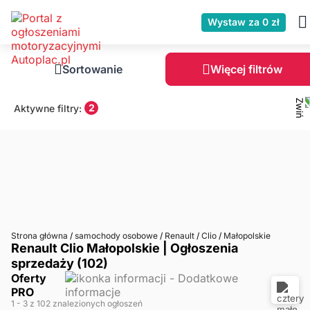
Wystaw za 0 zł
Sortowanie
Więcej filtrów
2
Aktywne filtry:
Strona główna
/
samochody osobowe
/
Renault
/
Clio
/
Małopolskie
Renault Clio Małopolskie | Ogłoszenia
sprzedaży (102)
Oferty
PRO
1
- 3
z 102 znalezionych ogłoszeń