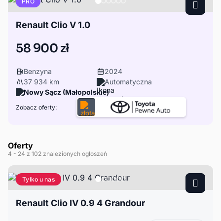
PRO
Renault Clio V 1.0
58 900 zł
Benzyna
2024
37 934 km
Automatyczna
Nowy Sącz (Małopolskie)
Zobacz oferty:
Oferty
4
- 24
z 102 znalezionych ogłoszeń
Tylko u nas
Renault Clio IV 0.9 4 Grandour