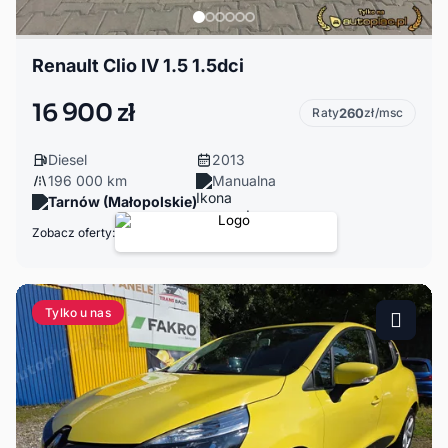
Renault Clio IV 1.5 1.5dci
16 900 zł
Raty
260
zł/msc
Diesel
2013
196 000 km
Manualna
Tarnów (Małopolskie)
Zobacz oferty:
Tylko u nas