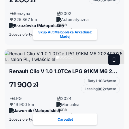
2 200 zł
33
Benzyna
2002
225 867 km
Automatyczna
Brzozówka (Małopolskie)
Skup Aut Małopolska Arkadiusz
Zobacz oferty:
Madej
Renault Clio V 1.0 1.0TCe LPG 91KM M6 2024/2025 r., salon PL, I właściciel
Raty
1 106
zł/msc
71 900 zł
Leasing
802
zł/msc
LPG
2024
19 900 km
Manualna
Jawornik (Małopolskie)
Zobacz oferty:
Caroutlet