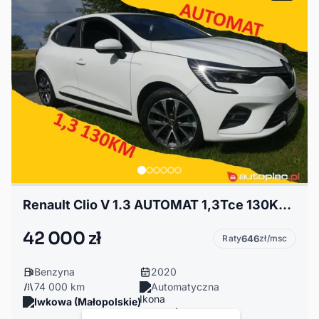
Renault Clio V 1.3 AUTOMAT 1,3Tce 130KM 74tys km Dobrze wyposażone
42 000 zł
Raty
646
zł/msc
Benzyna
2020
74 000 km
Automatyczna
Iwkowa (Małopolskie)