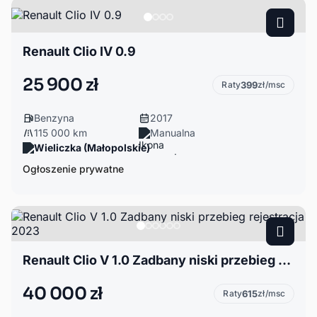
Renault Clio IV 0.9
25 900 zł
Raty
399
zł/msc
Benzyna
2017
115 000 km
Manualna
Wieliczka (Małopolskie)
Ogłoszenie prywatne
Renault Clio V 1.0 Zadbany niski przebieg rejestracja 2023
40 000 zł
Raty
615
zł/msc