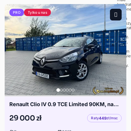
Tylko u nas
PRO
Renault Clio IV 0.9 TCE Limited 90KM, nawigacja, carplay, tempomat, alu
29 000 zł
Raty
449
zł/msc