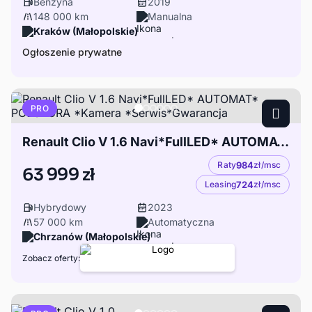
Benzyna
2019
148 000 km
Manualna
Kraków (Małopolskie)
Ogłoszenie prywatne
PRO
Renault Clio V 1.6 Navi*FullLED* AUTOMAT* PÓŁSKÓRA *Kamera *Serwis*Gwarancja
Raty
984
zł/msc
63 999 zł
Leasing
724
zł/msc
Hybrydowy
2023
57 000 km
Automatyczna
Chrzanów (Małopolskie)
Zobacz oferty: