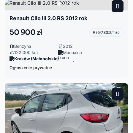
Renault Clio III 2.0 RS 2012 rok
50 900 zł
Raty
783
zł/msc
Benzyna
2012
122 000 km
Manualna
Kraków (Małopolskie)
Ogłoszenie prywatne