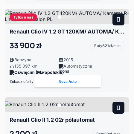
Tylko u nas
Renault Clio IV 1.2 GT 120KM/ AUTOMA/ Kamera/ R-Link / LED / Salon PL
33 900 zł
Raty
521
zł/msc
Benzyna
2015
135 097 km
Automatyczna
Oświęcim (Małopolskie)
Zobacz oferty:
Nova Auto
Renault Clio II 1.2 02r półautomat
Raty
zł/msc