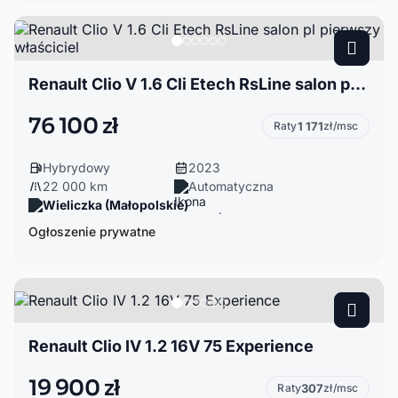
Renault Clio V 1.6 Cli Etech RsLine salon pl pierwszy właściciel
76 100 zł
Raty
1 171
zł/msc
Hybrydowy
2023
22 000 km
Automatyczna
Wieliczka (Małopolskie)
Ogłoszenie prywatne
Renault Clio IV 1.2 16V 75 Experience
19 900 zł
Raty
307
zł/msc