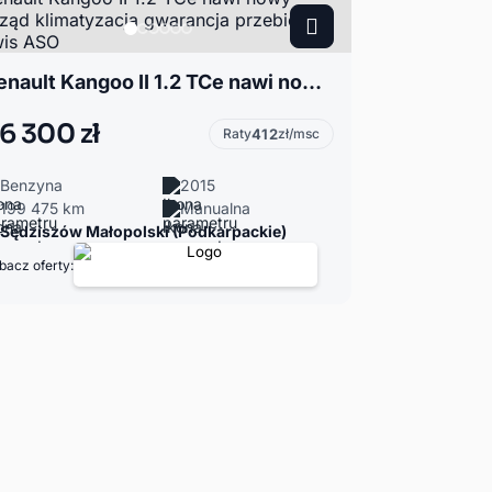
Renault Kangoo II 1.2 TCe nawi nowy rozrząd klimatyzacja gwarancja przebiegu serwis ASO
6 300 zł
Raty
412
zł/msc
Benzyna
2015
199 475 km
Manualna
Sędziszów Małopolski (Podkarpackie)
bacz oferty: