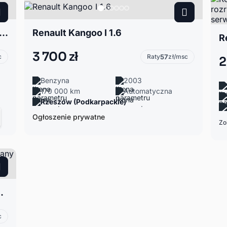
Kangoo II 1.5 Maxi Confort 2-osobowy Blue dCi 95 KM
Renault Kangoo I 1.6
3 700 zł
c
Raty
57
zł/msc
2
Benzyna
2003
170 000 km
Automatyczna
Rzeszów (Podkarpackie)
Ogłoszenie prywatne
Zo
gwarancja przebiegu bezwypadkowy
c