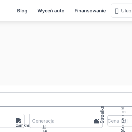
Blog
Wyceń auto
Finansowanie
Ulub
Generacja
Cena
[zł
]