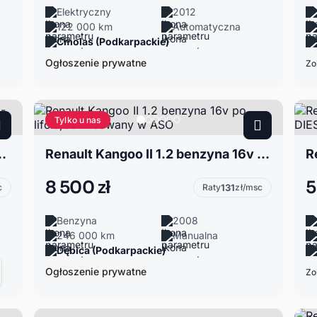
Elektryczny
2012
122 000 km
Automatyczna
Cmolas (Podkarpackie)
Ogłoszenie prywatne
Zo
Tylko u nas
5dCi / 70KM / 5-osobowy
Renault Kangoo II 1.2 benzyna 16v po lifcie,Serwisowany w ASO
8 500 zł
5
c
Raty
131
zł/msc
Benzyna
2008
246 000 km
Manualna
Dębica (Podkarpackie)
Ogłoszenie prywatne
Zo