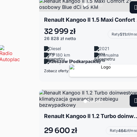
Renault 
32 999 zł
Raty
511
zł/ms
26 828 zł
netto
Diesel
2021
73 180 km
Manualna
Rzeszów (Podkarpackie)
Zobacz oferty:
Renault Kangoo II 1.2 Turbo doinwestowany klimatyzacja 
29 600 zł
Raty
464
zł/ms