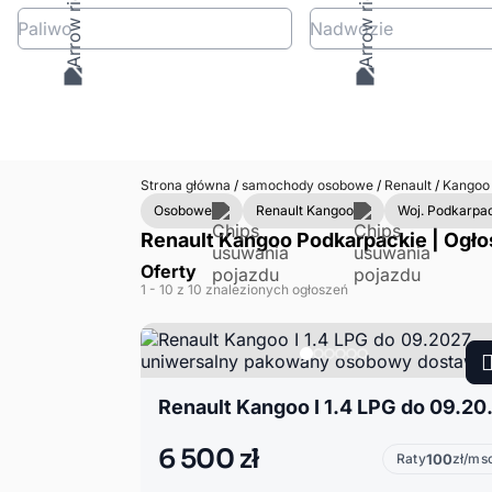
Paliwo
Nadwozie
Strona główna
/
samochody osobowe
/
Renault
/
Kango
Osobowe
Renault Kangoo
Woj. Podkarpa
Renault Kangoo Podkarpackie | Ogło
Oferty
1
- 10
z 10 znalezionych ogłoszeń
Renault Kangoo I 1.4 LP
6 500 zł
Raty
100
zł/ms