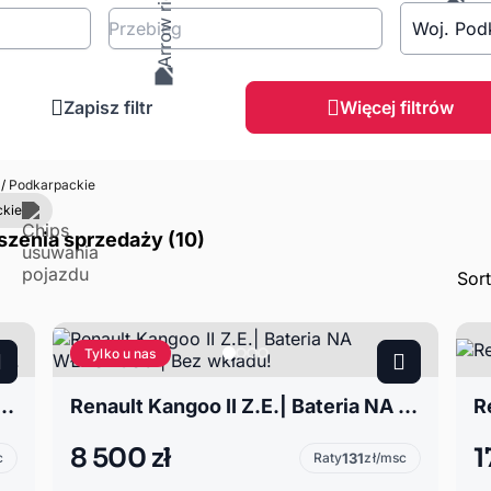
Przebieg
Woj. Pod
Zapisz filtr
Więcej filtrów
o
/
Podkarpackie
ckie
szenia sprzedaży (10)
Sor
Tylko u nas
G do 09.2027. uniwersalny pakowany osobowy dostawczy.
Renault Kangoo II Z.E.| Bateria NA WŁASNOŚĆ | Bez wkładu!
8 500 zł
1
c
Raty
131
zł/msc