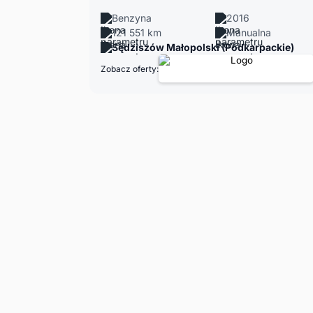
Benzyna
2016
121 551 km
Manualna
Sędziszów Małopolski (Podkarpackie)
Zobacz oferty: