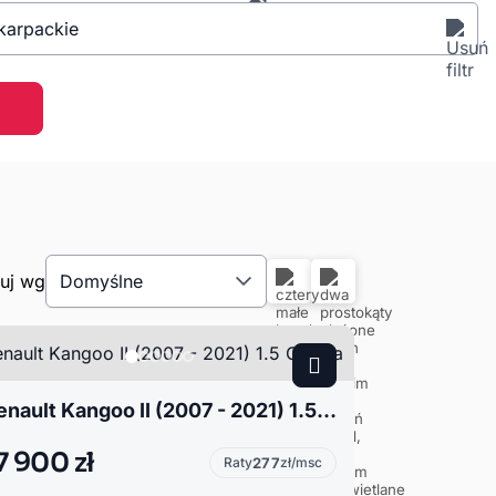
karpackie
tuj wg
Domyślne
Renault Kangoo II (2007 - 2021) 1.5 Okazja
7 900 zł
Raty
277
zł/msc