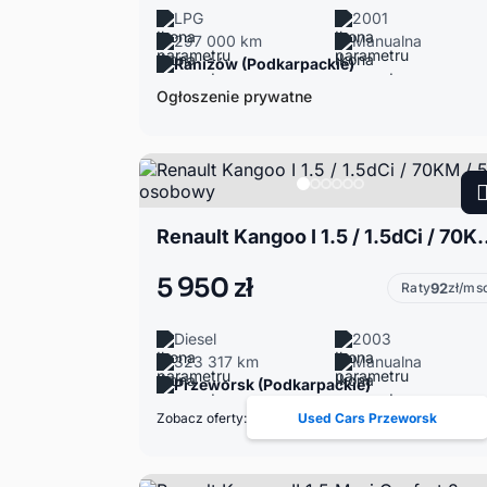
LPG
2001
297 000 km
Manualna
Raniżów (Podkarpackie)
Ogłoszenie prywatne
Renault Kangoo I 1.5 / 1.
5 950 zł
Raty
92
zł/ms
Diesel
2003
323 317 km
Manualna
Przeworsk (Podkarpackie)
Zobacz oferty:
Used Cars Przeworsk