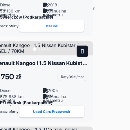
Diesel
2018
98 136 km
Manualna
Świerczów (Podkarpackie)
bacz oferty:
IceLine
Renault Kangoo I 1.5 Nissan Kubistar / DIESEL / 70KM
 750 zł
Raty
89
zł/msc
Diesel
2005
372 888 km
Manualna
Przeworsk (Podkarpackie)
bacz oferty:
Used Cars Przeworsk