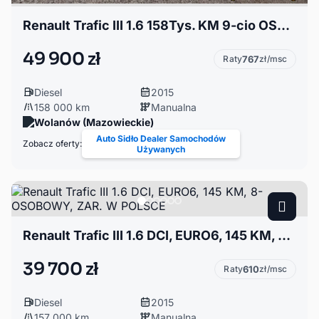
Renault Trafic III 1.6 158Tys. KM 9-cio OSOBOWY Klima Serwisowany Zadbany
49 900 zł
Raty
767
zł/msc
Diesel
2015
158 000 km
Manualna
Wolanów (Mazowieckie)
Auto Sidło Dealer Samochodów
Zobacz oferty:
Używanych
Renault Trafic III 1.6 DCI, EURO6, 145 KM, 8-OSOBOWY, ZAR. W POLSCE
39 700 zł
Raty
610
zł/msc
Diesel
2015
157 000 km
Manualna