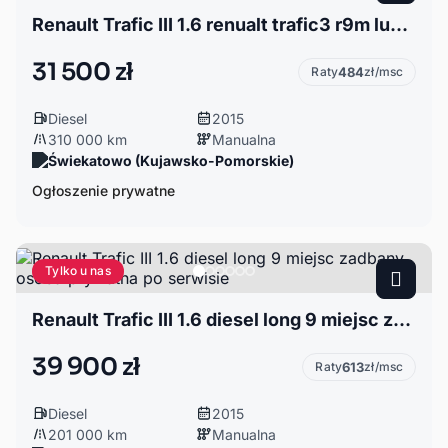
Renault Trafic III 1.6 renualt trafic3 r9m lub zamienię na auto lawetę
31 500 zł
Raty
484
zł/msc
Diesel
2015
310 000 km
Manualna
Świekatowo (Kujawsko-Pomorskie)
Ogłoszenie prywatne
Tylko u nas
Renault Trafic III 1.6 diesel long 9 miejsc zadbany osoba prywatna po serwisie
39 900 zł
Raty
613
zł/msc
Diesel
2015
201 000 km
Manualna