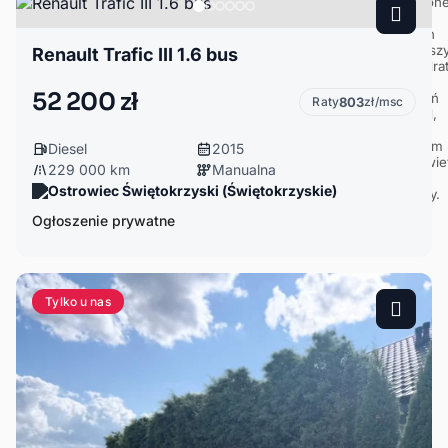
Renault Trafic III 1.6 bus
52 200 zł
Raty
803
zł/msc
Diesel
2015
229 000 km
Manualna
Ostrowiec Świętokrzyski (Świętokrzyskie)
Ogłoszenie prywatne
Tylko u nas