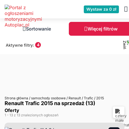
Wystaw za 0 zł
Sortowanie
Więcej filtrów
4
Aktywne filtry:
Strona główna
/
samochody osobowe
/
Renault
/
Trafic
/
2015
Renault Trafic 2015 na sprzedaż (13)
Oferty
1
- 13
z 13 znalezionych ogłoszeń