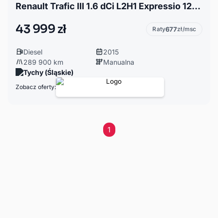
Renault Trafic III 1.6 dCi L2H1 Expressio 120KM NAVI klima SERWIS 9 osób 2015
43 999 zł
Raty
677
zł/msc
Diesel
2015
289 900 km
Manualna
Tychy (Śląskie)
Zobacz oferty:
1