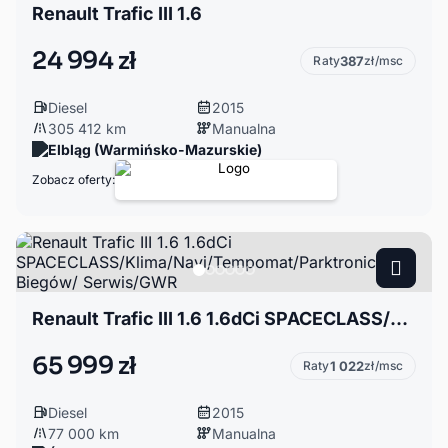
Renault Trafic III 1.6
24 994 zł
Raty
387
zł/msc
Diesel
2015
305 412 km
Manualna
Elbląg (Warmińsko-Mazurskie)
Zobacz oferty:
Renault Trafic III 1.6 1.6dCi SPACECLASS/Klima/Navi/Tempomat/Parktronic/6 Biegów/ Serwis/GWR
65 999 zł
Raty
1 022
zł/msc
Diesel
2015
77 000 km
Manualna