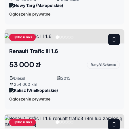
Nowy Targ (Małopolskie)
Ogłoszenie prywatne
Tylko u nas
Renault Trafic III 1.6
53 000 zł
Raty
815
zł/msc
Diesel
2015
254 000 km
Kalisz (Wielkopolskie)
Ogłoszenie prywatne
Tylko u nas