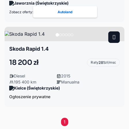
Jaworznia (Świętokrzyskie)
Zobacz oferty:
Autoland
Skoda Rapid 1.4
18 200 zł
Raty
281
zł/msc
Diesel
2015
195 400 km
Manualna
Kielce (Świętokrzyskie)
Ogłoszenie prywatne
1