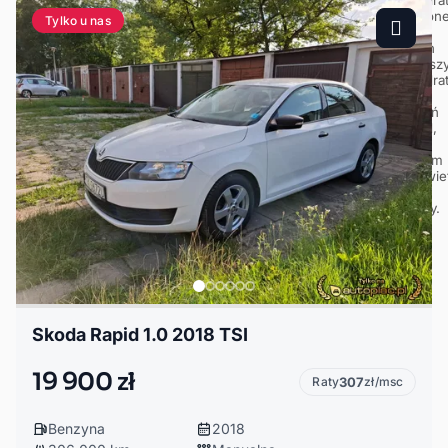
Tylko u nas
Skoda Rapid 1.0 2018 TSI
19 900 zł
Raty
307
zł/msc
Benzyna
2018