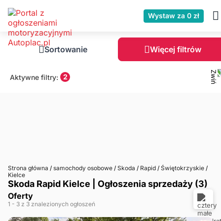
Wystaw za 0 zł
Sortowanie
Więcej filtrów
2
Aktywne filtry:
Strona główna
/
samochody osobowe
/
Skoda
/
Rapid
/
Świętokrzyskie
/
Kielce
Skoda Rapid Kielce | Ogłoszenia sprzedaży (3)
Oferty
1
- 3
z 3 znalezionych ogłoszeń