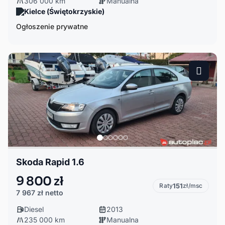
306 000 km
Manualna
Kielce (Świętokrzyskie)
Ogłoszenie prywatne
Skoda Rapid 1.6
9 800 zł
Raty
151
zł/msc
7 967 zł
netto
Diesel
2013
235 000 km
Manualna