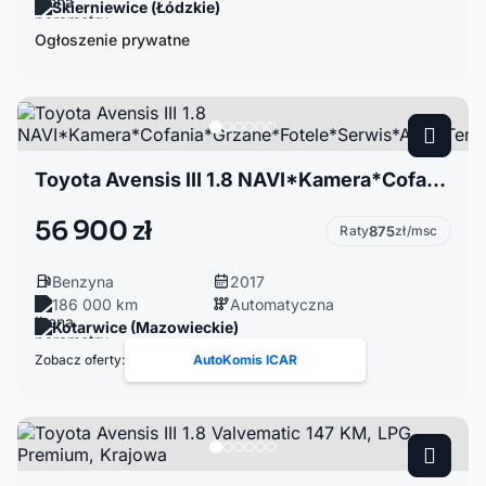
Skierniewice (Łódzkie)
Ogłoszenie prywatne
Toyota Avensis III 1.8 NAVI*Kamera*Cofania*Grzane*Fotele*Serwis*ASO*Tempomat*Zarejestrowana
56 900 zł
Raty
875
zł/msc
Benzyna
2017
186 000 km
Automatyczna
Kotarwice (Mazowieckie)
Zobacz oferty:
AutoKomis ICAR