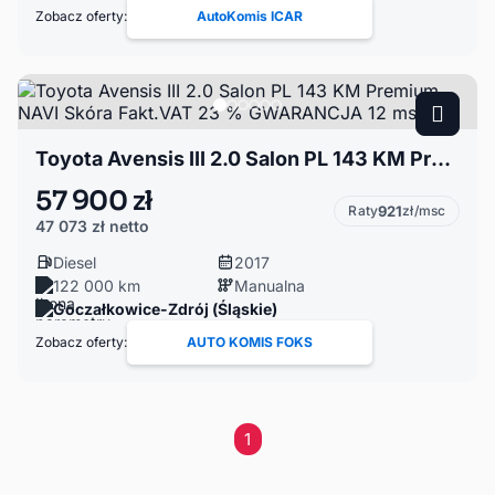
Zobacz oferty:
AutoKomis ICAR
Toyota Avensis III 2.0 Salon PL 143 KM Premium NAVI Skóra Fakt.VAT 23 % GWARANCJA 12 msc
57 900 zł
Raty
921
zł/msc
47 073 zł
netto
Diesel
2017
122 000 km
Manualna
Goczałkowice-Zdrój (Śląskie)
Zobacz oferty:
AUTO KOMIS FOKS
1