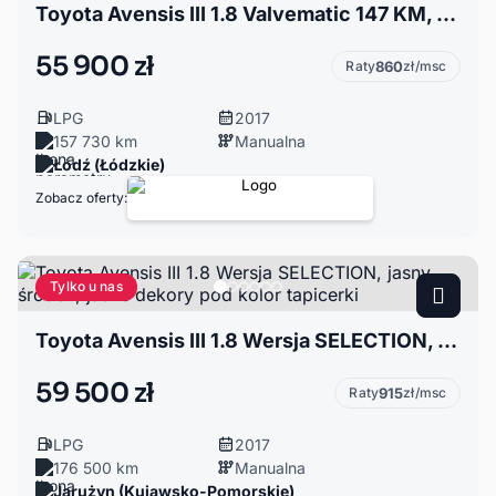
Toyota Avensis III 1.8 Valvematic 147 KM, LPG, Premium, Krajowa
55 900 zł
Raty
860
zł/msc
LPG
2017
157 730 km
Manualna
Łódź (Łódzkie)
Zobacz oferty:
Tylko u nas
Toyota Avensis III 1.8 Wersja SELECTION, jasny środek, jasne dekory pod kolor tapicerki
59 500 zł
Raty
915
zł/msc
LPG
2017
176 500 km
Manualna
Jarużyn (Kujawsko-Pomorskie)