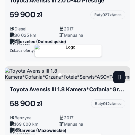
Toyota Avensis III 2.0 D-4D Prestige
59 900 zł
Raty
927
zł/msc
Diesel
2017
86 025 km
Manualna
Zgorzelec (Dolnośląskie)
Zobacz oferty:
Toyota Avensis III 1.8 Kamera*Cofania*Grzane*Fotele*Serwis*ASO*Tempomat*Zarejestrowana
58 900 zł
Raty
912
zł/msc
Benzyna
2017
169 000 km
Manualna
Kotarwice (Mazowieckie)