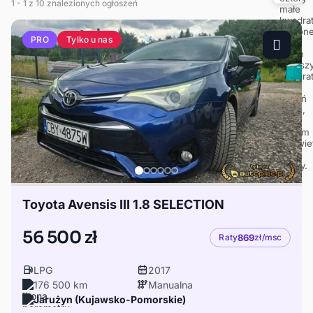
1
- 1
z 10 znalezionych ogłoszeń
Tylko u nas
PRO
Toyota Avensis III 1.8 SELECTION
56 500 zł
Raty
869
zł/msc
LPG
2017
176 500 km
Manualna
Jarużyn (Kujawsko-Pomorskie)