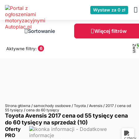
Wystaw za 0 zł
Sortowanie
Więcej filtrów
6
Aktywne filtry:
Strona główna
/
samochody osobowe
/
Toyota
/
Avensis
/
2017
/
cena od
55 tysięcy
/
cena do 60 tysięcy
Toyota Avensis 2017 cena od 55 tysięcy cena
do 60 tysięcy na sprzedaż (10)
Oferty
PRO