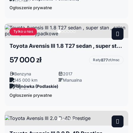
Ogłoszenie prywatne
Tylko u nas
Toyota Avensis III 1.8 T27 sedan , super stan , salon polska, bezwypadkowe
57 000 zł
Raty
877
zł/msc
Benzyna
2017
145 000 km
Manualna
Hajnówka (Podlaskie)
Ogłoszenie prywatne