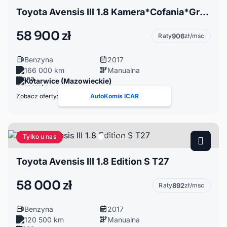
Toyota Avensis III 1.8 Kamera*Cofania*Grzane*Fotele*Serwis*ASO*Tempomat*Zarejestrowana
58 900 zł
Raty
906
zł/msc
Benzyna
2017
166 000 km
Manualna
Kotarwice (Mazowieckie)
Zobacz oferty:
AutoKomis ICAR
Tylko u nas
Toyota Avensis III 1.8 Edition S T27
58 000 zł
Raty
892
zł/msc
Benzyna
2017
120 500 km
Manualna