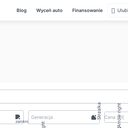
Blog
Wyceń auto
Finansowanie
Ulub
Generacja
Cena
[zł
]