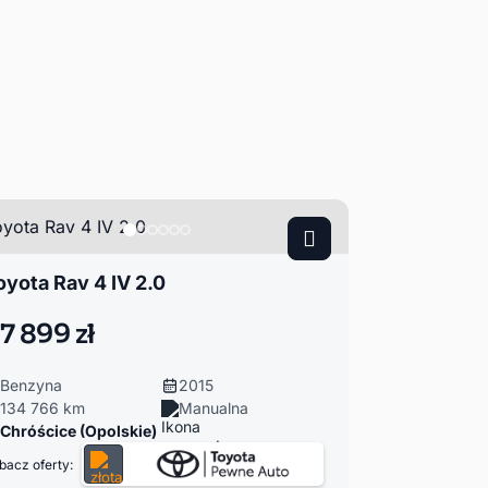
oyota Rav 4 IV 2.0
7 899 zł
Benzyna
2015
134 766 km
Manualna
Chróścice (Opolskie)
bacz oferty: