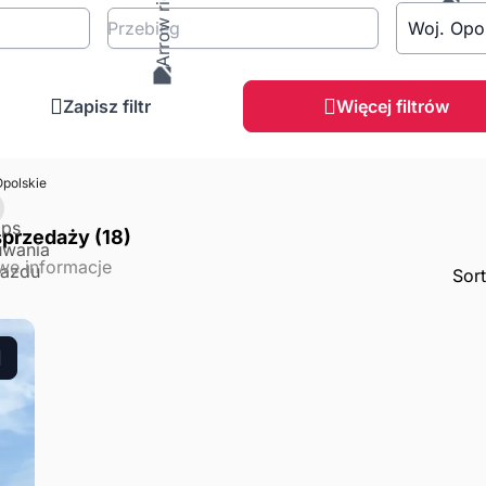
Przebieg
Woj. Opo
Zapisz filtr
Więcej filtrów
polskie
sprzedaży (18)
Sor