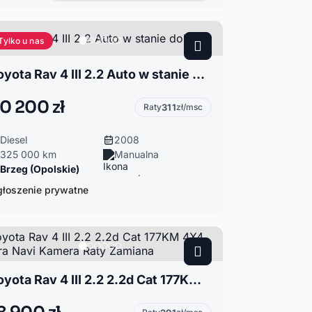
Tylko u nas
Toyota Rav 4 III 2.2 Auto w stanie dobrym
0 200 zł
Raty
311
zł/msc
Diesel
2008
325 000 km
Manualna
Brzeg (Opolskie)
łoszenie prywatne
Toyota Rav 4 III 2.2 2.2d Cat 177KM 4X4 Skóra Navi Kamera Raty Zamiana