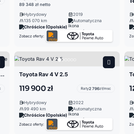
1
c
89 348 zł
netto
Hybrydowy
2019
135 070 km
Automatyczna
Chróścice (Opolskie)
Zobacz oferty:
Zo
Rav 4 V 2.5 Hybrid Comfort + Style
Toyota Rav 4 V 2.5
T
119 900 zł
1
c
Raty
2 796
zł/msc
Hybrydowy
2022
99 490 km
Automatyczna
Chróścice (Opolskie)
Zobacz oferty:
Zo