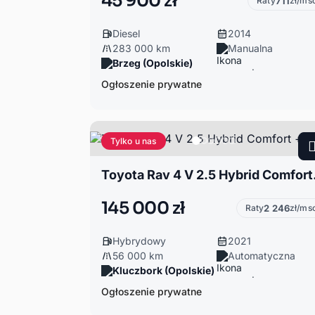
45 900 zł
Raty
711
zł/ms
Diesel
2014
283 000 km
Manualna
Brzeg (Opolskie)
Ogłoszenie prywatne
Tylko u nas
Toyota 
145 000 zł
Raty
2 246
zł/ms
Hybrydowy
2021
56 000 km
Automatyczna
Kluczbork (Opolskie)
Ogłoszenie prywatne