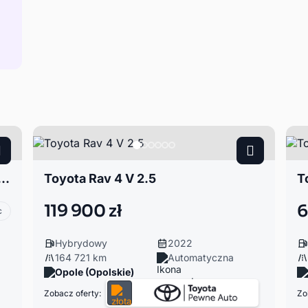
v 4 III 2.4 . LPG+Long wersja.
Toyota Rav 4 V 2.5
T
119 900 zł
6
c
Hybrydowy
2022
164 721 km
Automatyczna
Opole (Opolskie)
Zobacz oferty:
Zo