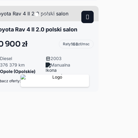
oyota Rav 4 II 2.0 polski salon
0 900 zł
Raty
168
zł/msc
Diesel
2003
376 379 km
Manualna
Opole (Opolskie)
bacz oferty: