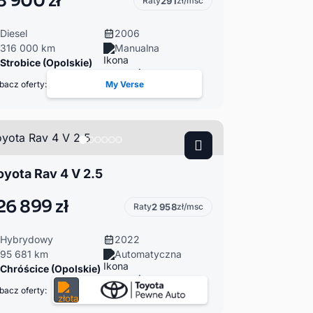
8 900 zł
Raty
291
zł/msc
Diesel
2006
316 000 km
Manualna
Strobice (Opolskie)
bacz oferty:
My Verse
oyota Rav 4 V 2.5
26 899 zł
Raty
2 958
zł/msc
Hybrydowy
2022
95 681 km
Automatyczna
Chróścice (Opolskie)
bacz oferty: