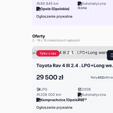
89 845 km
Automatyczna
Opole (Opolskie)
Ogłoszenie prywatne
Oferty
2
- 18
z 18 znalezionych ogłoszeń
Tylko u nas
Toyota Ra
29 500 zł
Raty
455
zł/ms
LPG
2008
208 000 km
Automatyczna
Komprachcice (Opolskie)
Ogłoszenie prywatne