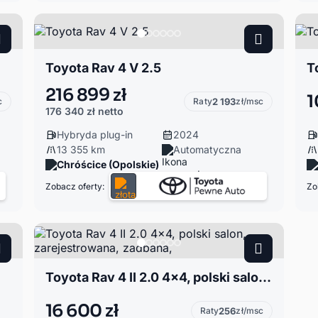
Toyota Rav 4 V 2.5
T
216 899 zł
1
c
Raty
2 193
zł/msc
176 340 zł
netto
Hybryda plug-in
2024
13 355 km
Automatyczna
Chróścice (Opolskie)
Zobacz oferty:
Zo
Toyota Rav 4 II 2.0 4x4, polski salon, zarejestrowana, zadbana,
16 600 zł
Raty
256
zł/msc