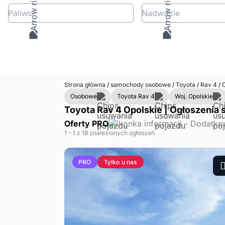
Paliwo
Nadwozie
Strona główna
/
samochody osobowe
/
Toyota
/
Rav 4
/
O
Osobowe
Toyota Rav 4
Woj. Opolskie
Toyota Rav 4 Opolskie | Ogłoszenia 
Oferty PRO
1
- 1
z 18 znalezionych ogłoszeń
Tylko u nas
PRO