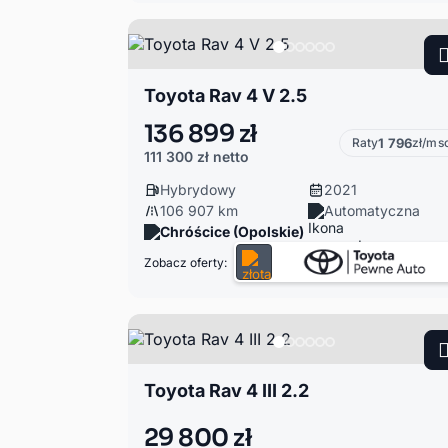
Toyota Rav 4 V 2.5
136 899 zł
Raty
1 796
zł/ms
111 300 zł
netto
Hybrydowy
2021
106 907 km
Automatyczna
Chróścice (Opolskie)
Zobacz oferty:
Toyota Rav 4 III 2.2
29 800 zł