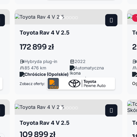
Toyota Rav 4 V 2.5
172 899 zł
2
Hybryda plug-in
2022
85 476 km
Automatyczna
Chróścice (Opolskie)
Og
Zobacz oferty:
Toyota Rav 4 V 2.5
109 899 zł