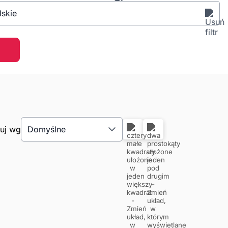
lskie
tuj wg
Domyślne