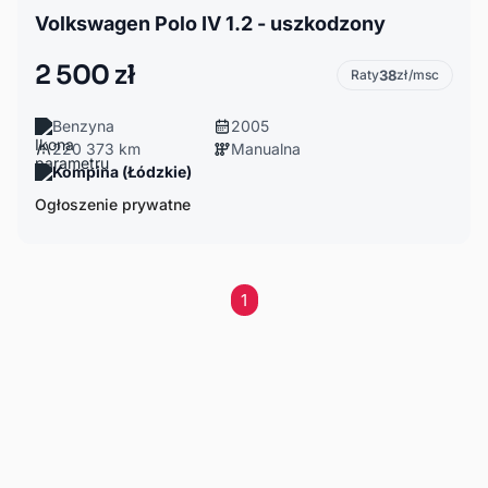
Volkswagen Polo IV 1.2 - uszkodzony
2 500 zł
Raty
38
zł/msc
Benzyna
2005
220 373 km
Manualna
Kompina (Łódzkie)
Ogłoszenie prywatne
1