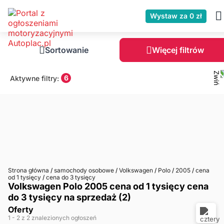
Wystaw za 0 zł
Sortowanie
Więcej filtrów
6
Aktywne filtry:
Strona główna
/
samochody osobowe
/
Volkswagen
/
Polo
/
2005
/
cena
od 1 tysięcy
/
cena do 3 tysięcy
Volkswagen Polo 2005 cena od 1 tysięcy cena
do 3 tysięcy na sprzedaż (2)
Oferty
1
- 2
z 2 znalezionych ogłoszeń