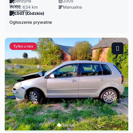
Benzyna
2005
162 634 km
Manualna
Łódź (Łódzkie)
Ogłoszenie prywatne
Tylko u nas