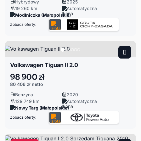
Hybrydowy
2025
19 260 km
Automatyczna
Modlniczka (Małopolskie)
Zobacz oferty:
Volkswagen Tiguan II 2.0
98 900 zł
80 406 zł
netto
Benzyna
2020
129 749 km
Automatyczna
Nowy Targ (Małopolskie)
Zobacz oferty: