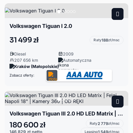
Volkswagen Tiguan I 2.0
31 499 zł
Raty
188
zł/msc
Diesel
2009
207 656 km
Automatyczna
Kraków (Małopolskie)
Zobacz oferty:
Volkswagen Tiguan III 2.0 HD LED Matrix | Felgi Napoli 18" | Kamery 360 | OD RĘKI
180 600 zł
Raty
2 779
zł/msc
146 829 zł
netto
Leasing
1 549
zł/msc