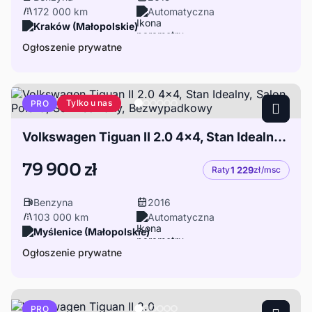
172 000 km
Automatyczna
Kraków (Małopolskie)
Ogłoszenie prywatne
Tylko u nas
PRO
Volkswagen Tiguan II 2.0 4x4, Stan Idealny, Salon Polska, Serwisowany, Bezwypadkowy
79 900 zł
Raty
1 229
zł/msc
Benzyna
2016
103 000 km
Automatyczna
Myślenice (Małopolskie)
Ogłoszenie prywatne
PRO