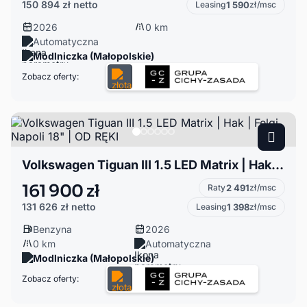
150 894 zł
netto
Leasing
1 590
zł/msc
2026
0 km
Automatyczna
Modlniczka (Małopolskie)
Zobacz oferty:
Volkswagen Tiguan III 1.5 LED Matrix | Hak | Felgi Napoli 18" | OD RĘKI
161 900 zł
Raty
2 491
zł/msc
131 626 zł
netto
Leasing
1 398
zł/msc
Benzyna
2026
0 km
Automatyczna
Modlniczka (Małopolskie)
Zobacz oferty: