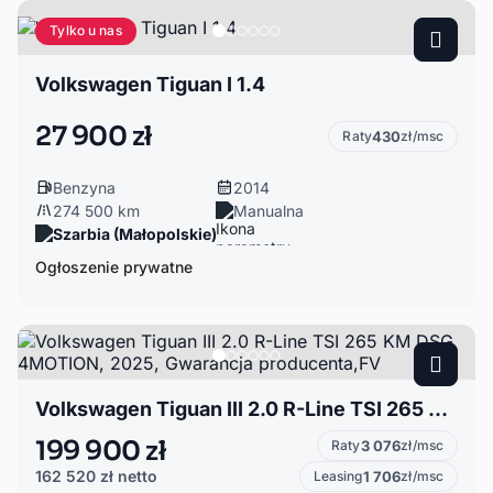
Tylko u nas
Volkswagen Tiguan I 1.4
27 900 zł
Raty
430
zł/msc
Benzyna
2014
274 500 km
Manualna
Szarbia (Małopolskie)
Ogłoszenie prywatne
Volkswagen Tiguan III 2.0 R-Line TSI 265 KM DSG 4MOTION, 2025, Gwarancja producenta,FV
199 900 zł
Raty
3 076
zł/msc
162 520 zł
netto
Leasing
1 706
zł/msc