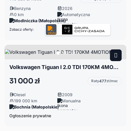
Benzyna
2026
0 km
Automatyczna
Modlniczka (Małopolskie)
Zobacz oferty:
Volkswagen Tiguan I 2.0 TDI 170KM 4MOTION
31 000 zł
Raty
477
zł/msc
Diesel
2009
199 000 km
Manualna
Bochnia (Małopolskie)
Ogłoszenie prywatne