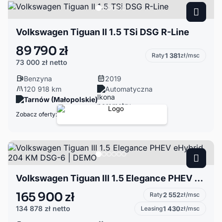
Volkswagen Tiguan II 1.5 TSi DSG R-Line
89 790 zł
Raty
1 381
zł/msc
73 000 zł
netto
Benzyna
2019
120 918 km
Automatyczna
Tarnów (Małopolskie)
Zobacz oferty:
Volkswagen Tiguan III 1.5 Elegance PHEV eHybrid 204 KM DSG-6 | DEMO
165 900 zł
Raty
2 552
zł/msc
134 878 zł
netto
Leasing
1 430
zł/msc