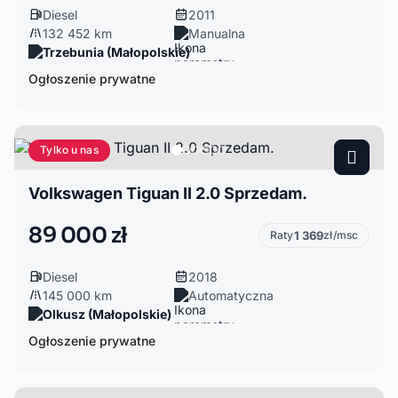
Diesel
2011
132 452 km
Manualna
Trzebunia (Małopolskie)
Ogłoszenie prywatne
Tylko u nas
Volkswagen Tiguan II 2.0 Sprzedam.
89 000 zł
Raty
1 369
zł/msc
Diesel
2018
145 000 km
Automatyczna
Olkusz (Małopolskie)
Ogłoszenie prywatne