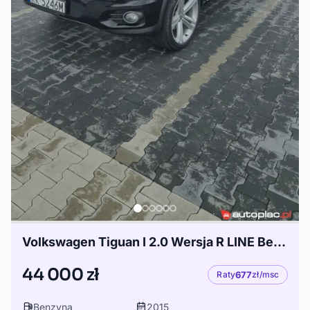
Volkswagen Tiguan I 2.0 Wersja R LINE Bezkluczykowy,kamera cofania ,nawigacja,podgrzewane fot
44 000 zł
Raty
677
zł/msc
Benzyna
2015