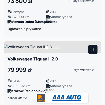
73 500 zł
Raty
1 130
zł/msc
Benzyna
2018
187 000 km
Automatyczna
Mszana Dolna (Małopolskie)
Ogłoszenie prywatne
Volkswagen Tiguan II 2.0
79 999 zł
Raty
1 231
zł/msc
Diesel
2019
206 092 km
Automatyczna
Kraków (Małopolskie)
Zobacz oferty: