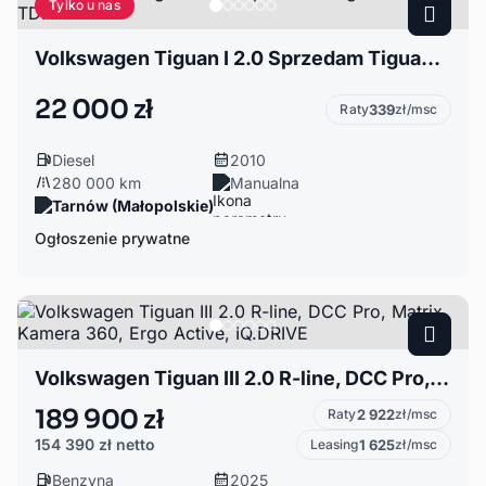
Tylko u nas
Volkswagen Tiguan I 2.0 Sprzedam Tiguana 2010 TDI
22 000 zł
Raty
339
zł/msc
Diesel
2010
280 000 km
Manualna
Tarnów (Małopolskie)
Ogłoszenie prywatne
Volkswagen Tiguan III 2.0 R-line, DCC Pro, Matrix, Kamera 360, Ergo Active, IQ.DRIVE
189 900 zł
Raty
2 922
zł/msc
154 390 zł
netto
Leasing
1 625
zł/msc
Benzyna
2025