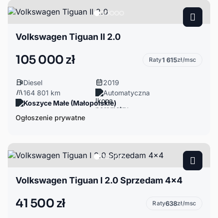
Volkswagen Tiguan II 2.0
105 000 zł
Raty
1 615
zł/msc
Diesel
2019
164 801 km
Automatyczna
Koszyce Małe (Małopolskie)
Ogłoszenie prywatne
Volkswagen Tiguan I 2.0 Sprzedam 4x4
41 500 zł
Raty
638
zł/msc