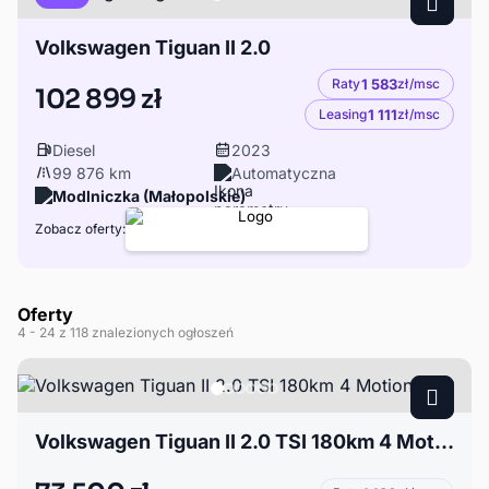
Volkswagen Tiguan II 2.0
Raty
1 583
zł/msc
102 899 zł
Leasing
1 111
zł/msc
Diesel
2023
99 876 km
Automatyczna
Modlniczka (Małopolskie)
Zobacz oferty:
Oferty
4
- 24
z 118 znalezionych ogłoszeń
Volkswagen Tiguan II 2.0 TSI 180km 4 Motion DSG