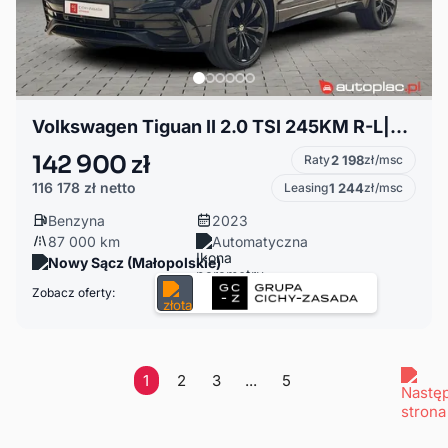
Volkswagen Tiguan II 2.0 TSI 245KM R-L|4x4|DSG|MATRIX|Kamera360|Hak|NiskiPrzebieg|ASO|FV23%
142 900 zł
Raty
2 198
zł/msc
116 178 zł
netto
Leasing
1 244
zł/msc
Benzyna
2023
87 000 km
Automatyczna
Nowy Sącz (Małopolskie)
Zobacz oferty:
1
2
3
...
5