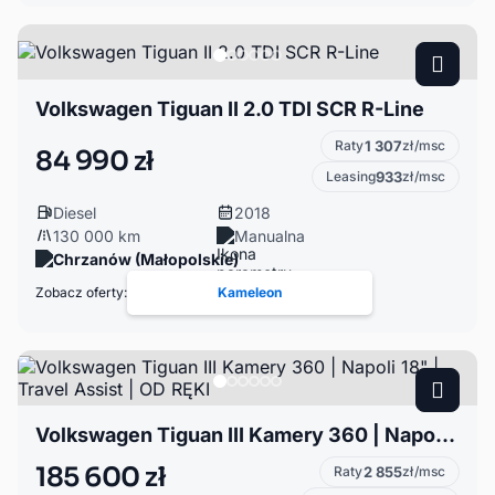
Volkswagen Tiguan II 2.0 TDI SCR R-Line
Raty
1 307
zł/msc
84 990 zł
Leasing
933
zł/msc
Diesel
2018
130 000 km
Manualna
Chrzanów (Małopolskie)
Zobacz oferty:
Kameleon
Volkswagen Tiguan III Kamery 360 | Napoli 18" | Travel Assist | OD RĘKI
185 600 zł
Raty
2 855
zł/msc