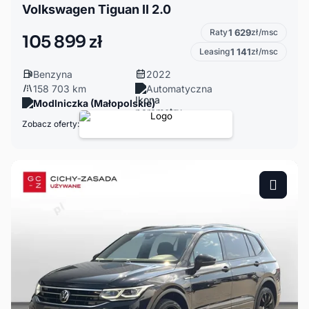
Volkswagen Tiguan II 2.0
Raty
1 629
zł/msc
105 899 zł
Leasing
1 141
zł/msc
Benzyna
2022
158 703 km
Automatyczna
Modlniczka (Małopolskie)
Zobacz oferty: