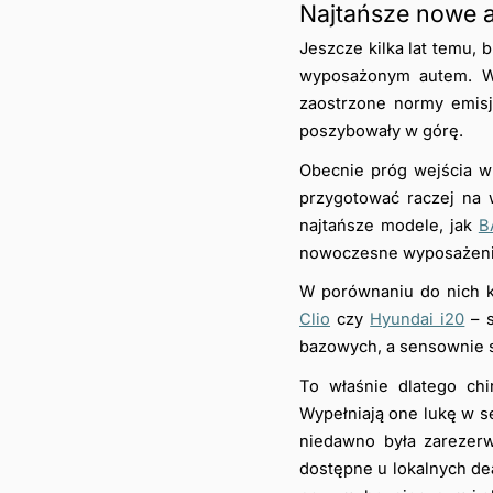
Najtańsze nowe au
Jeszcze kilka lat temu,
wyposażonym autem. W 2
zaostrzone normy emisj
poszybowały w górę.
Obecnie próg wejścia w 
przygotować raczej na 
najtańsze modele, jak 
B
nowoczesne wyposażenie,
W porównaniu do nich k
Clio
 czy 
Hyundai i20
 – 
bazowych, a sensownie sk
To właśnie dlatego chi
Wypełniają one lukę w 
niedawno była zarezerw
dostępne u lokalnych dea