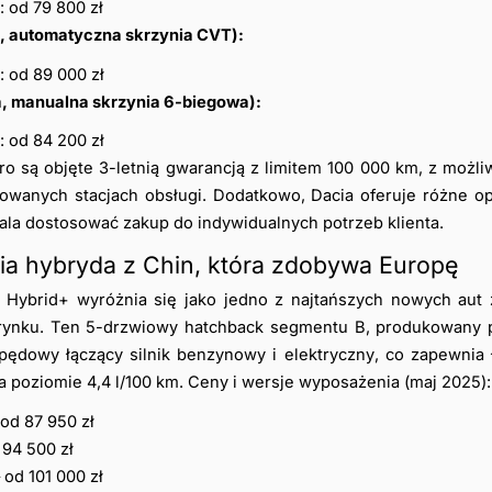
 od 79 800 zł
, automatyczna skrzynia CVT):
 od 89 000 zł
a, manualna skrzynia 6-biegowa):
 od 84 200 zł
o są objęte 3-letnią gwarancją z limitem 100 000 km, z możliw
wanych stacjach obsługi. Dodatkowo, Dacia oferuje różne op
wala dostosować zakup do indywidualnych potrzeb klienta.
ia hybryda z Chin, która zdobywa Europę
Hybrid+ wyróżnia się jako jedno z najtańszych nowych aut
rynku. Ten 5-drzwiowy hatchback segmentu B, produkowany p
ędowy łączący silnik benzynowy i elektryczny, co zapewnia 
a poziomie 4,4 l/100 km. Ceny i wersje wyposażenia (maj 2025):
od 87 950 zł
 94 500 zł
od 101 000 zł