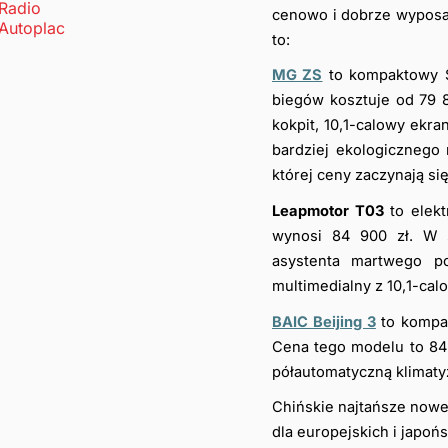
cenowo i dobrze wyposaż
to:
MG ZS
 to kompaktowy S
biegów kosztuje od 79 
kokpit, 10,1-calowy ekra
bardziej ekologicznego
której ceny zaczynają się
Leapmotor T03 
to elek
wynosi 84 900 zł. W st
asystenta martwego po
multimedialny z 10,1-c
BAIC Beijing 3
to
 kompa
Cena tego modelu to 84 
półautomatyczną klimaty
Chińskie najtańsze nowe 
dla europejskich i japo