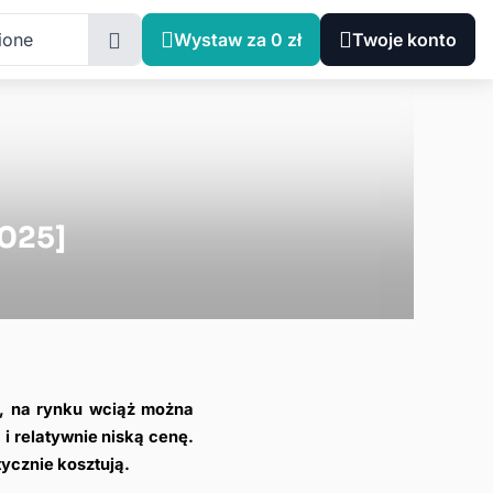
ione
Wystaw za 0 zł
Twoje konto
2025]
, na rynku wciąż można 
 relatywnie niską cenę. 
tycznie kosztują.