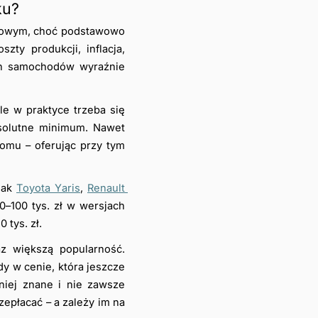
ku?
 nowym, choć podstawowo 
y produkcji, inflacja, 
h samochodów wyraźnie 
e w praktyce trzeba się 
solutne minimum. Nawet 
iomu – oferując przy tym 
ak 
Toyota Yaris
, 
Renault 
–100 tys. zł w wersjach 
 tys. zł.
az większą popularność. 
w cenie, która jeszcze 
iej znane i nie zawsze 
epłacać – a zależy im na 