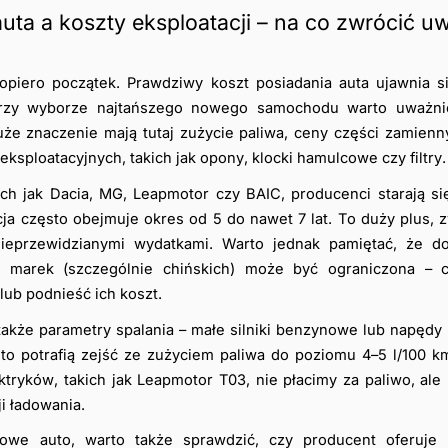
uta a koszty eksploatacji – na co zwrócić uw
opiero początek. Prawdziwy koszt posiadania auta ujawnia si
przy wyborze najtańszego nowego samochodu warto uważnie 
uże znaczenie mają tutaj zużycie paliwa, ceny części zamienn
ksploatacyjnych, takich jak opony, klocki hamulcowe czy filtry.
h jak Dacia, MG, Leapmotor czy BAIC, producenci starają się
ja często obejmuje okres od 5 do nawet 7 lat. To duży plus, zw
ieprzewidzianymi wydatkami. Warto jednak pamiętać, że dos
 marek (szczególnie chińskich) może być ograniczona – 
lub podnieść ich koszt.
akże parametry spalania – małe silniki benzynowe lub napęd
to potrafią zejść ze zużyciem paliwa do poziomu 4–5 l/100 k
ktryków, takich jak Leapmotor T03, nie płacimy za paliwo, al
ji ładowania.
owe auto, warto także sprawdzić, czy producent oferuje p