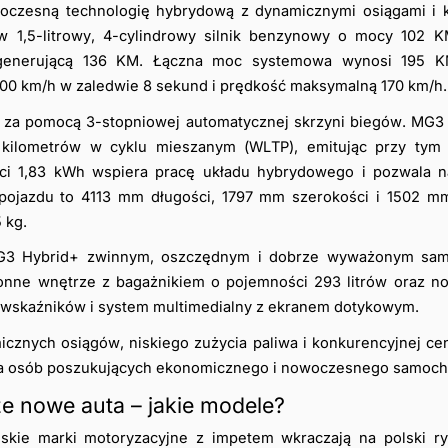
oczesną technologię hybrydową z dynamicznymi osiągami i k
 1,5-litrowy, 4-cylindrowy silnik benzynowy o mocy 102 KM
 generującą 136 KM. Łączna moc systemowa wynosi 195 KM
100 km/h w zaledwie 8 sekund i prędkość maksymalną 170 km/h.
 za pomocą 3-stopniowej automatycznej skrzyni biegów. MG3 
0 kilometrów w cyklu mieszanym (WLTP), emitując przy tym 
i 1,83 kWh wspiera pracę układu hybrydowego i pozwala na 
pojazdu to 4113 mm długości, 1797 mm szerokości i 1502 mm
 kg. 
MG3 Hybrid+ zwinnym, oszczędnym i dobrze wyważonym sam
ronne wnętrze z bagażnikiem o pojemności 293 litrów oraz n
w wskaźników i system multimedialny z ekranem dotykowym. 
icznych osiągów, niskiego zużycia paliwa i konkurencyjnej ce
dla osób poszukujących ekonomicznego i nowoczesnego samoch
ze nowe auta – jakie modele?
kie marki motoryzacyjne z impetem wkraczają na polski ryne