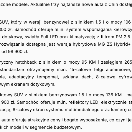
one modele. Aktualnie trzy najtańsze nowe auta z Chin dostęp
UV, który w wersji benzynowej z silnikiem 1.5 l o mocy 106
800 zł. Samochód oferuje m.in. system wspomagania kierowcy 
n dotykowy, światła Full LED oraz klimatyzację z filtrem PM 2,5
 rozwiązania dostępna jest wersja hybrydowa MG ZS Hybrid+ 
 od 98 900 zł.
tryczny hatchback z silnikiem o mocy 95 KM i zasięgiem 26
andardzie otrzymujemy m.in. 15-calowe felgi aluminiowe, 
la, adaptacyjny tempomat, szklany dach, 8-calowe cyfro
alowym ekranem dotykowym. 
ktowy SUV z silnikiem benzynowym 1.5 l o mocy 136 KM i man
900 zł. Samochód oferuje m.in. reflektory LED, elektrycznie 
zację, 8-calowy ekran systemu multimedialnego oraz kamerę co
auta oferują atrakcyjne ceny i bogate wyposażenie, co czyni je 
ńskich modeli w segmencie budżetowym.