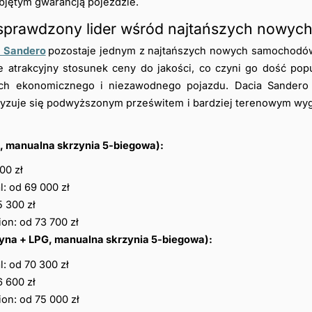
bjętym gwarancją pojeździe.
 sprawdzony lider wśród najtańszych nowy
 Sandero
pozostaje jednym z najtańszych nowych samochodów
je atrakcyjny stosunek ceny do jakości, co czyni go dość po
ch ekonomicznego i niezawodnego pojazdu. Dacia Sandero o
ryzuje się podwyższonym prześwitem i bardziej terenowym wy
, manualna skrzynia 5-biegowa):
00 zł
: od 69 000 zł
 300 zł
on: od 73 700 zł
yna + LPG, manualna skrzynia 5-biegowa):
: od 70 300 zł
 600 zł
on: od 75 000 zł