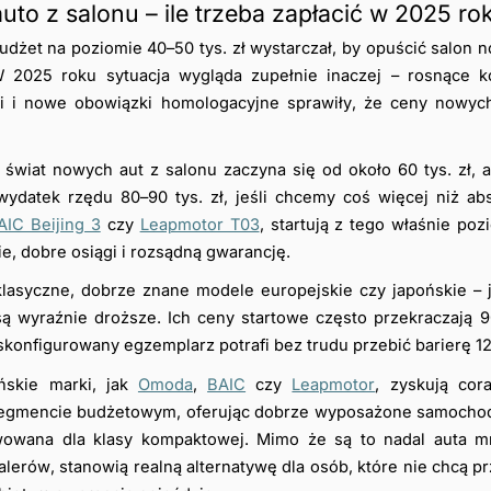
to z salonu – ile trzeba zapłacić w 2025 ro
 budżet na poziomie 40–50 tys. zł wystarczał, by opuścić salon
025 roku sytuacja wygląda zupełnie inaczej – rosnące koszt
i i nowe obowiązki homologacyjne sprawiły, że ceny nowyc
świat nowych aut z salonu zaczyna się od około 60 tys. zł, al
wydatek rzędu 80–90 tys. zł, jeśli chcemy coś więcej niż ab
AIC Beijing 3
 czy 
Leapmotor T03
, startują z tego właśnie poz
 dobre osiągi i rozsądną gwarancję.
lasyczne, dobrze znane modele europejskie czy japońskie – j
są wyraźnie droższe. Ich ceny startowe często przekraczają 90
onfigurowany egzemplarz potrafi bez trudu przebić barierę 120
ńskie marki, jak 
Omoda
, 
BAIC
 czy 
Leapmotor
, zyskują cor
segmencie budżetowym, oferując dobrze wyposażone samochody 
owana dla klasy kompaktowej. Mimo że są to nadal auta mn
lerów, stanowią realną alternatywę dla osób, które nie chcą prz