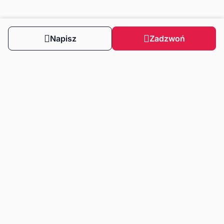
Napisz
Zadzwoń
Obserwuj nas
Dla klientów
Dla klientów biznesowych
Strefa wiedzy