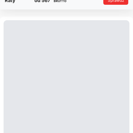
Raty
od 567
Sprawdź
BRUTTO