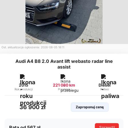
Ost. aktualizacja ogłoszenia: 2026-08-05 18:11
Audi A4 B8 2.0 Avant lift webasto radar line
assist
2015
221 080 km
Diesel
Rok produkcji
Przebieg
Paliwo
36 900 zł
Zaproponuj cenę
Rata od 567 zł
Sprawdź