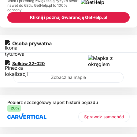
Wiek i przebieg zwiększają ryzyko awarii
nawet do 68%. GetHelp.pl to 100%
ochrony
Kliknij i poznaj Gwarancję GetHelp.pl
Osoba prywatna
Sułków
32-020
Zobacz na mapie
Pobierz szczegółowy raport historii pojazdu
-20%
Sprawdź samochód