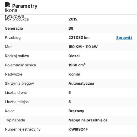
Parametry
Rok produkcji
2015
Generacja
B8
Przebieg
221 080 km
Sprawdź
Moc
150 KM - 110 kW
Rodzaj paliwa
Diesel
Pojemność silnika
1968 cm³
Nadwozie
Kombi
Skrzynia biegów
Automatyczna
Liczba drzwi
5
Liczba miejsc
5
Kolor
Brązowy
Typ napędu
Napęd na przednią oś
Numer rejestracyjny
KWI8924F