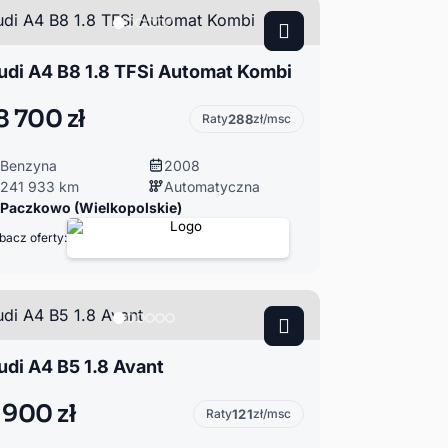
udi A4 B8 1.8 TFSi Automat Kombi
8 700 zł
Raty
288
zł/msc
Benzyna
2008
241 933 km
Automatyczna
Paczkowo (Wielkopolskie)
bacz oferty:
udi A4 B5 1.8 Avant
 900 zł
Raty
121
zł/msc