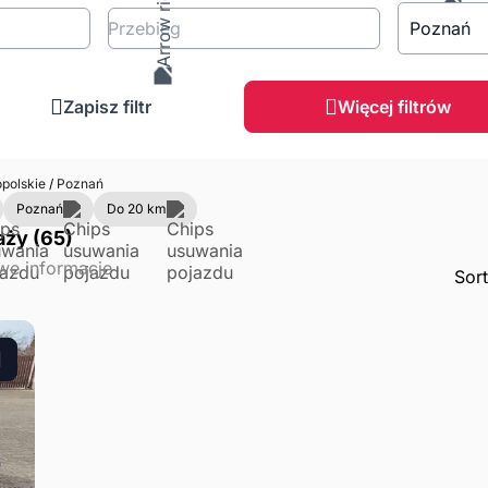
Przebieg
Poznań
Zapisz filtr
Więcej filtrów
polskie
/
Poznań
Poznań
Do 20 km
aży (65)
Sor