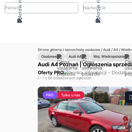
Paliwo
Nadwozie
Strona główna
/
samochody osobowe
/
Audi
/
A4
/
Wielko
Osobowe
Audi A4
Woj. Wielkopolskie
Audi A4 Poznań | Ogłoszenia sprzed
Oferty PRO
1
- 1
z 65 znalezionych ogłoszeń
Tylko u nas
PRO