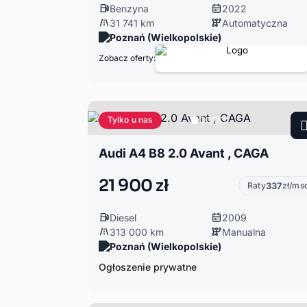
Benzyna
2022
31 741 km
Automatyczna
Poznań (Wielkopolskie)
Zobacz oferty:
Tylko u nas
Audi A4 B8 2.0 Avant , CAGA
21 900 zł
Raty
337
zł/ms
Diesel
2009
313 000 km
Manualna
Poznań (Wielkopolskie)
Ogłoszenie prywatne