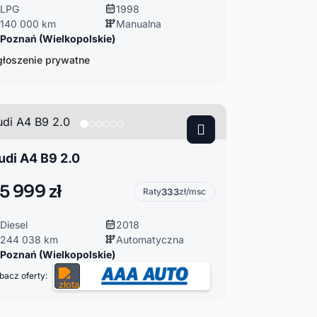
LPG
1998
140 000 km
Manualna
Poznań (Wielkopolskie)
łoszenie prywatne
udi A4 B9 2.0
5 999 zł
Raty
333
zł/msc
Diesel
2018
244 038 km
Automatyczna
Poznań (Wielkopolskie)
bacz oferty: