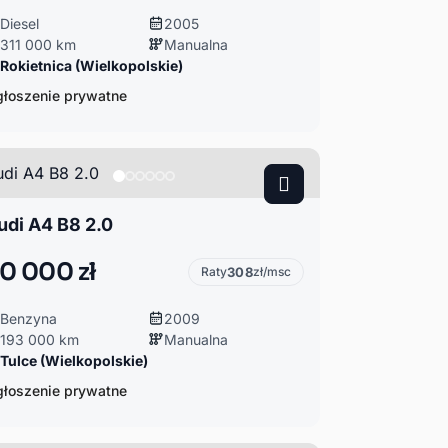
Diesel
2005
311 000 km
Manualna
Rokietnica (Wielkopolskie)
łoszenie prywatne
udi A4 B8 2.0
0 000 zł
Raty
308
zł/msc
Benzyna
2009
193 000 km
Manualna
Tulce (Wielkopolskie)
łoszenie prywatne