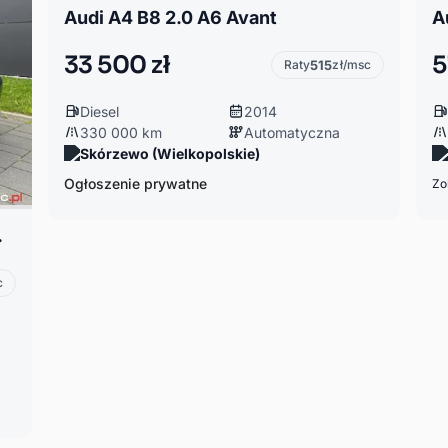
Audi A4 B8 2.0 A6 Avant
33 500 zł
5
Raty
515
zł/msc
Diesel
2014
330 000 km
Automatyczna
Skórzewo (Wielkopolskie)
Ogłoszenie prywatne
Zo
 rodzinie*
c