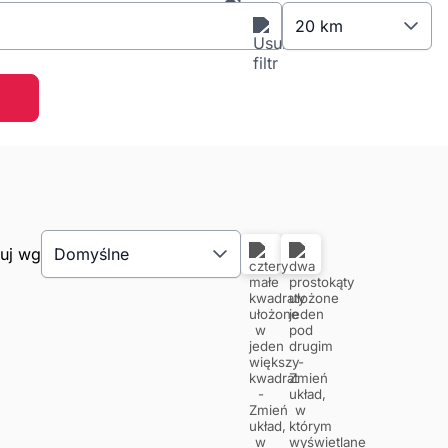
20 km
tuj wg
Domyślne