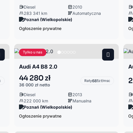
Diesel
2010
283 341 km
Automatyczna
Poznań (Wielkopolskie)
Ogłoszenie prywatne
Og
Tylko u nas
Audi A4 B8 2.0
A
44 280 zł
2
c
Raty
681
zł/msc
36 000 zł
netto
Diesel
2013
222 000 km
Manualna
Poznań (Wielkopolskie)
Ogłoszenie prywatne
Og