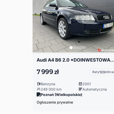
Audi A4 B6 2.0 *DOINWESTOWANY*Multitronic PO REMONCIE*10 lat w
7 999 zł
Raty
123
zł/ms
Benzyna
2001
249 000 km
Automatyczna
Poznań (Wielkopolskie)
Ogłoszenie prywatne