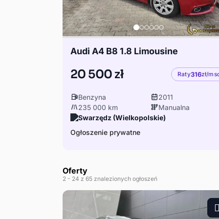
Audi A4 B8 1.8 Limousine
20 500 zł
Raty
316
zł/ms
Benzyna
2011
235 000 km
Manualna
Swarzędz (Wielkopolskie)
Ogłoszenie prywatne
Oferty
2
- 24
z 65 znalezionych ogłoszeń