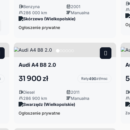
Benzyna
2001
286 000 km
Manualna
Skórzewo (Wielkopolskie)
Og
Ogłoszenie prywatne
Audi A4 B8 2.0
A
31 900 zł
5
c
Raty
490
zł/msc
Diesel
2011
286 900 km
Manualna
Swarzędz (Wielkopolskie)
Ogłoszenie prywatne
Zo