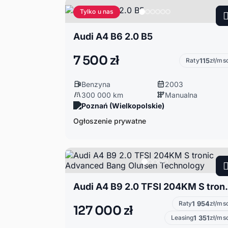
Tylko u nas
Audi A4 B6 2.0 B5
7 500 zł
Raty
115
zł/ms
Benzyna
2003
300 000 km
Manualna
Poznań (Wielkopolskie)
Ogłoszenie prywatne
Audi A4 B9 2.0 TFSI 204K
Raty
1 954
zł/ms
127 000 zł
Leasing
1 351
zł/ms