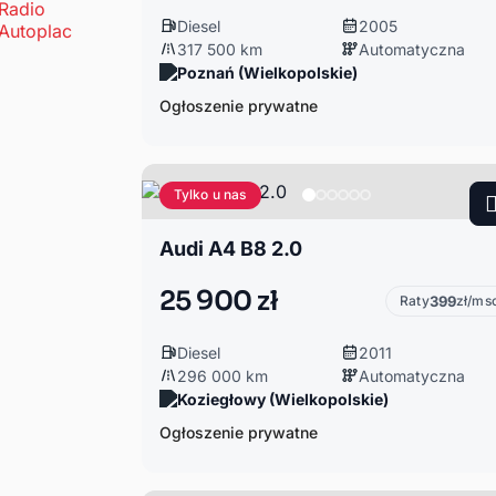
Diesel
2005
317 500 km
Automatyczna
Poznań (Wielkopolskie)
Ogłoszenie prywatne
Tylko u nas
Audi A4 B8 2.0
25 900 zł
Raty
399
zł/ms
Diesel
2011
296 000 km
Automatyczna
Koziegłowy (Wielkopolskie)
Ogłoszenie prywatne