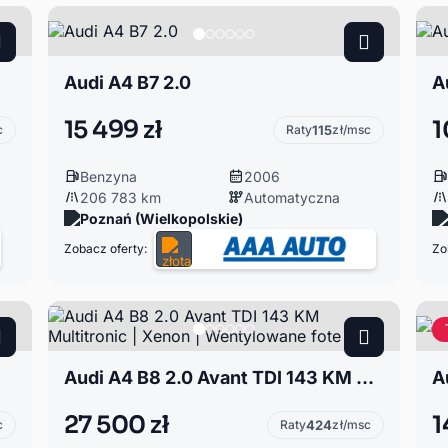
Audi A4 B7 2.0
A
15 499 zł
1
c
Raty
115
zł/msc
Benzyna
2006
206 783 km
Automatyczna
Poznań (Wielkopolskie)
Zobacz oferty:
Zo
Audi A4 B8 2.0 Avant TDI 143 KM Multitronic | Xenon | Wentylowane fote
A
27 500 zł
1
c
Raty
424
zł/msc