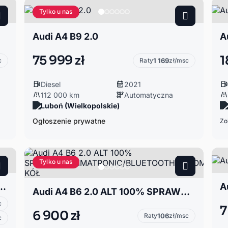
Tylko u nas
Audi A4 B9 2.0
A
75 999 zł
1
c
Raty
1 169
zł/msc
Diesel
2021
112 000 km
Automatyczna
Luboń (Wielkopolskie)
Ogłoszenie prywatne
Zo
Tylko u nas
M S tronic Advanced Bang Olufsen Technology
A
Audi A4 B6 2.0 ALT 100% SPRAWNE/CLIMATRONIC/BLUETOOTH/2xKOMPLETY KÓŁ
c
7
6 900 zł
Raty
106
zł/msc
c