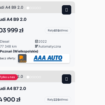
udi A4 B9 2.0
03 999 zł
Raty
619
zł/msc
Diesel
2022
77 348 km
Automatyczna
Poznań (Wielkopolskie)
bacz oferty:
Tylko u nas
udi A4 B7 2.0
4 900 zł
Raty
229
zł/msc