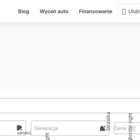
Blog
Wyceń auto
Finansowanie
Ulub
Generacja
Cena
[zł
]