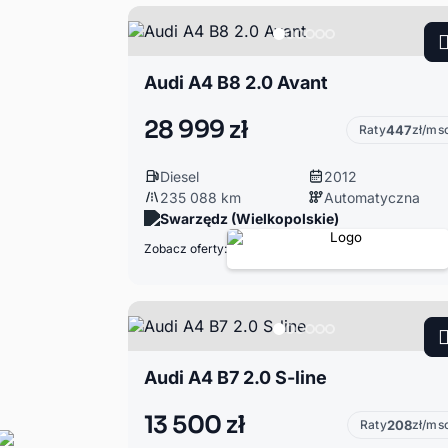
Audi A4 B8 2.0 Avant
28 999 zł
Raty
447
zł/ms
Diesel
2012
235 088 km
Automatyczna
Swarzędz (Wielkopolskie)
Zobacz oferty:
Audi A4 B7 2.0 S-line
13 500 zł
Raty
208
zł/ms