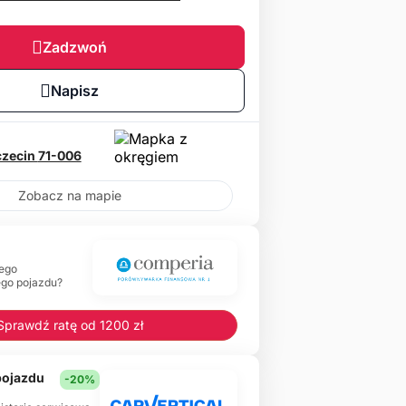
Zadzwoń
Napisz
czecin
71-006
Zobacz na mapie
ego
ego pojazdu?
Sprawdź ratę od 1200 zł
 pojazdu
-20%