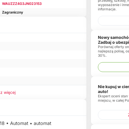
przebieg, szkody, 
WAUZZZ4G3JN023153
wyposażenie i inn
informacje.
Zagraniczny
Nowy samochó
Zadbaj o ubezp
Porównaj oferty onl
najlepszą polisę, 
30%.
Nie kupuj w ci
auto!
z więcej
Ekspert oceni stan
miejscu, w całej Po
018 • Automat • automat