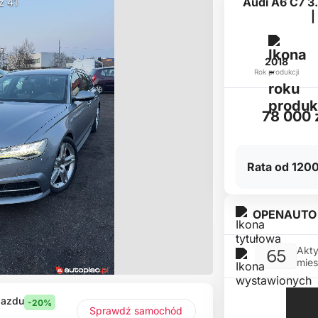
Audi A6 C7 3.
 z 41
|
2018
Rok produkcji
78 000 
Rata od 1200
OPENAUTO
Akty
65
mies
jazdu
-20%
Sprawdź samochód