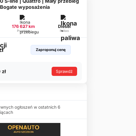
0 S-line | Quattro | Mały przebieg
 Bogate wyposażenia
176 637 km
Diesel
Przebieg
Paliwo
zł
Zaproponuj cenę
 zł
Sprawdź
wnych ogłoszeń w ostatnich 6
iącach