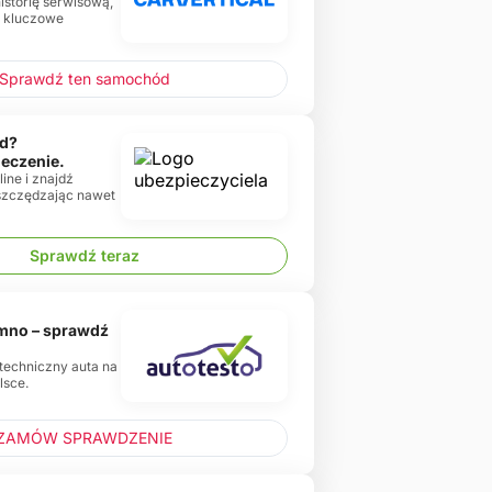
historię serwisową,
e kluczowe
Sprawdź ten samochód
d?
ieczenie.
ine i znajdź
oszczędzając nawet
Sprawdź teraz
emno – sprawdź
 techniczny auta na
lsce.
ZAMÓW SPRAWDZENIE