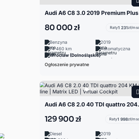
Audi A6 C8 3.0 2019 Premium Plus
80 000 zł
Raty
1 231
zł/ms
Benzyna
2019
74 460 km
Automatyczna
Wrocław (Dolnośląskie)
Ogłoszenie prywatne
Audi A6 C8 2.0 40 TDI 
129 900 zł
Raty
1 998
zł/ms
Diesel
2019