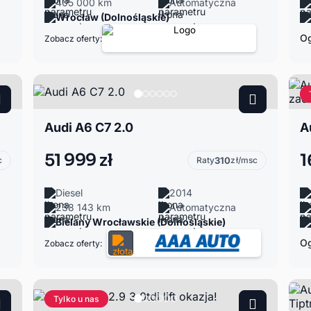
405 000 km
Automatyczna
Wrocław (Dolnośląskie)
Og
Zobacz oferty:
Audi A6 C7 2.0
51 999 zł
1
c
Raty
310
zł/msc
Diesel
2014
238 143 km
Automatyczna
Bielany Wrocławskie (Dolnośląskie)
Og
Zobacz oferty:
Tylko u nas