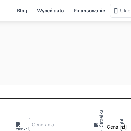
Blog
Wyceń auto
Finansowanie
Ulub
Generacja
Cena
[zł
]