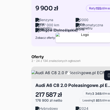
9 900 zł
Raty
155
zł/ms
Benzyna
2000
397 000 km
Automatyczna
Głogów (Dolnośląskie)
Zobacz oferty:
Oferty
2
- 24
z 134 znalezionych ogłoszeń
Audi A6 C8 2.0 Polea
217 587 zł
Raty
3 348
zł/ms
176 900 zł
netto
Leasing
1 851
zł/ms
Hybrydowy
2024