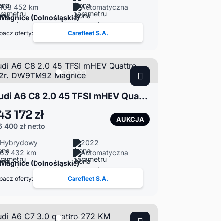
108 452 km
Automatyczna
Magnice (Dolnośląskie)
bacz oferty:
Carefleet S.A.
Audi A6 C8 2.0 45 TFSI mHEV Quattro 2022r. DW9TM92 Magnice
43 172 zł
AUKCJA
6 400 zł
netto
Hybrydowy
2022
63 432 km
Automatyczna
Magnice (Dolnośląskie)
bacz oferty:
Carefleet S.A.