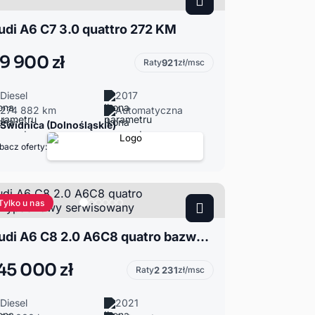
udi A6 C7 3.0 quattro 272 KM
9 900 zł
Raty
921
zł/msc
Diesel
2017
274 882 km
Automatyczna
Świdnica (Dolnośląskie)
bacz oferty:
Tylko u nas
Audi A6 C8 2.0 A6C8 quatro bazwypadkowy serwisowany
45 000 zł
Raty
2 231
zł/msc
Diesel
2021