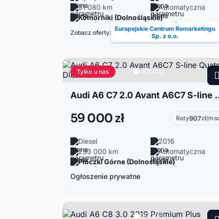
31 080 km
Automatyczna
Komorniki (Dolnośląskie)
Europejskie Centrum Remarketingu
Zobacz oferty:
Sp. z o.o.
Tylko u nas
Audi A6 C7 2.0 Avant A6C
59 000 zł
Raty
907
zł/ms
Diesel
2016
233 000 km
Automatyczna
Płóczki Górne (Dolnośląskie)
Ogłoszenie prywatne