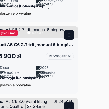
99 000 km
Automatyczna
Radwanice (Dolnośląskie)
łoszenie prywatne
Tylko u nas
Audi A6 C6 2.7 tdi ,manual 6 biegów, zadbana
6 900 zł
Raty
260
zł/msc
Diesel
2008
310 800 km
Manualna
Złotoryja (Dolnośląskie)
łoszenie prywatne