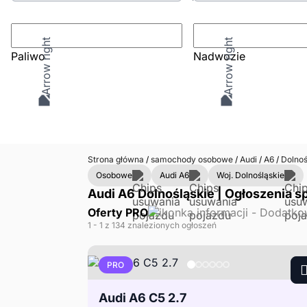
Paliwo
Nadwozie
Strona główna
/
samochody osobowe
/
Audi
/
A6
/
Dolnoś
Osobowe
Audi A6
Woj. Dolnośląskie
Audi A6 Dolnośląskie | Ogłoszenia s
Oferty PRO
1
- 1
z 134 znalezionych ogłoszeń
PRO
Audi A6 C5 2.7