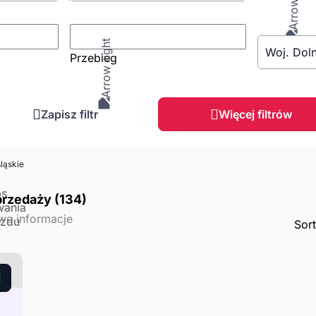
Woj. Doln
Przebieg
Zapisz filtr
Więcej filtrów
ląskie
przedaży (134)
Sor