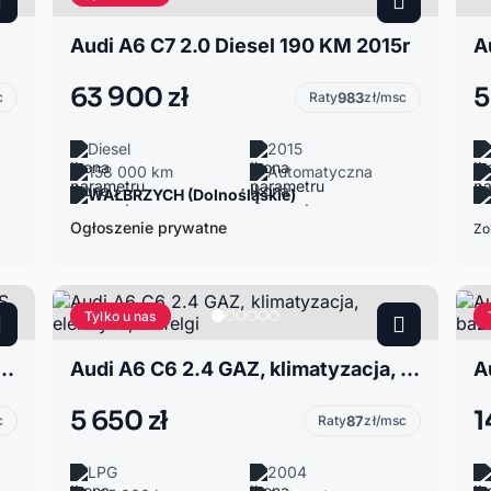
Audi A6 C7 2.0 Diesel 190 KM 2015r
A
63 900 zł
5
c
Raty
983
zł/msc
Diesel
2015
158 000 km
Automatyczna
WAŁBRZYCH (Dolnośląskie)
Ogłoszenie prywatne
Zo
Tylko u nas
quattro 204 KM S line | Matrix LED | Virtual Cockpit
Audi A6 C6 2.4 GAZ, klimatyzacja, elektryka, alufelgi
5 650 zł
1
c
Raty
87
zł/msc
LPG
2004