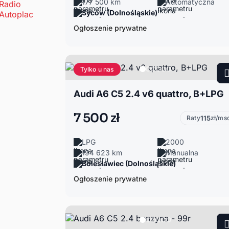
177 500 km
Automatyczna
Syców (Dolnośląskie)
Ogłoszenie prywatne
Tylko u nas
Audi A6 C5 2.4 v6 quattro, B+LPG
7 500 zł
Raty
115
zł/ms
LPG
2000
194 623 km
Manualna
Bolesławiec (Dolnośląskie)
Ogłoszenie prywatne