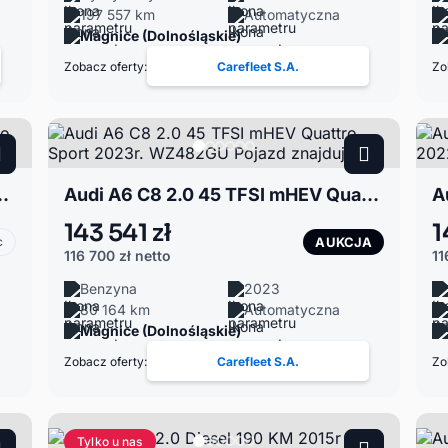
197 557 km
Automatyczna
Magnice (Dolnośląskie)
Zobacz oferty:
Carefleet S.A.
Zo
7 S-line Quatro Diesel
Audi A6 C8 2.0 45 TFSI mHEV Quattro Sport 2023r. WZ482GU Pojazd znajduje się
143 541 zł
1
c
AUKCJA
116 700 zł
netto
11
Benzyna
2023
80 164 km
Automatyczna
Magnice (Dolnośląskie)
Zobacz oferty:
Carefleet S.A.
Zo
Tylko u nas