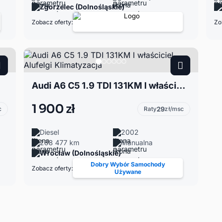
Zgorzelec (Dolnośląskie)
Zobacz oferty:
Zo
Audi A6 C5 1.9 TDI 131KM I właściciel Alufelgi Klimatyzacja
1 900 zł
c
Raty
29
zł/msc
Diesel
2002
268 477 km
Manualna
Wrocław (Dolnośląskie)
Dobry Wybór Samochody
Zobacz oferty:
Używane