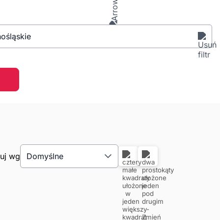
ośląskie
tuj wg
Domyślne