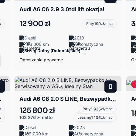
Audi A6 C6 2.9 3.0tdi lift okazja!
12 900 zł
3
c
Raty
199
zł/msc
Diesel
2010
456 000 km
Automatyczna
Brzeg Dolny (Dolnośląskie)
Ogłoszenie prywatne
Og
port Tiptronic
Audi A6 C8 2.0 S LINE, Bezwypadkowy, Serwisowany w ASO, Idealny Stan
A
125 800 zł
c
Raty
1 935
zł/msc
1
102 276 zł
netto
c
Leasing
1 105
zł/msc
Diesel
2023
182 000 km
Automatyczna