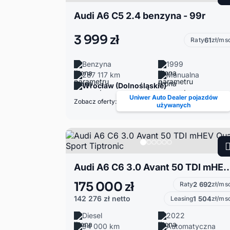
Audi A6 C5 2.4 benzyna - 99r
3 999 zł
Raty
61
zł/ms
Benzyna
1999
287 117 km
Manualna
Wrocław (Dolnośląskie)
Uniwer Auto Dealer pojazdów
Zobacz oferty:
używanych
Audi A6 C6 3.0 Avant 50 TDI mHEV Quattro S
175 000 zł
Raty
2 692
zł/ms
142 276 zł
netto
Leasing
1 504
zł/ms
Diesel
2022
94 000 km
Automatyczna