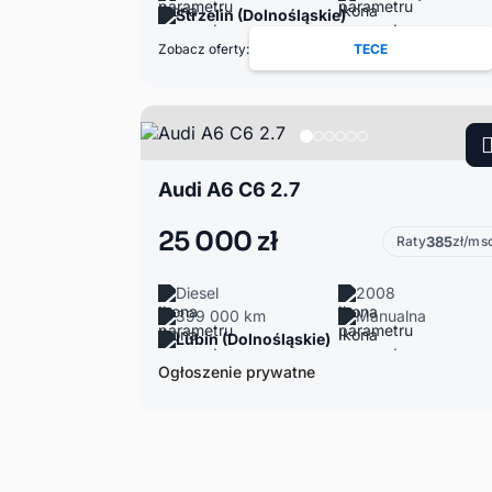
Strzelin (Dolnośląskie)
Zobacz oferty:
TECE
Audi A6 C6 2.7
25 000 zł
Raty
385
zł/ms
Diesel
2008
399 000 km
Manualna
Lubin (Dolnośląskie)
Ogłoszenie prywatne