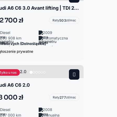
Audi A6 C6 3.0 Avant lifting | TDI 240KM Tiptronic Quattro | 2x S-Line
2 700 zł
Raty
503
zł/msc
Diesel
2009
260 908 km
Automatyczna
Wałbrzych (Dolnośląskie)
łoszenie prywatne
Tylko u nas
udi A6 C6 2.0
8 000 zł
Raty
277
zł/msc
Diesel
2008
267 000 km
Manualna