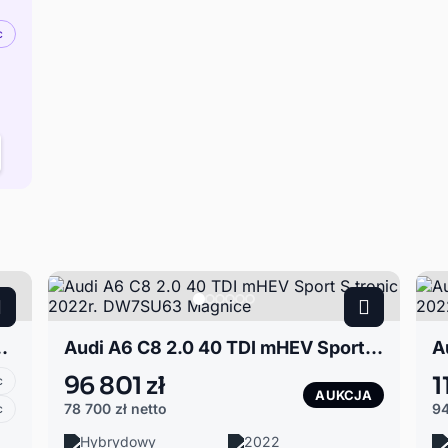
c
singowe.pl ECFM
Audi A6 C8 2.0 40 TDI mHEV Sport S tronic 2022r. DW7SU63 Magnice
96 801 zł
1
c
AUKCJA
78 700 zł
netto
94
c
Hybrydowy
2022