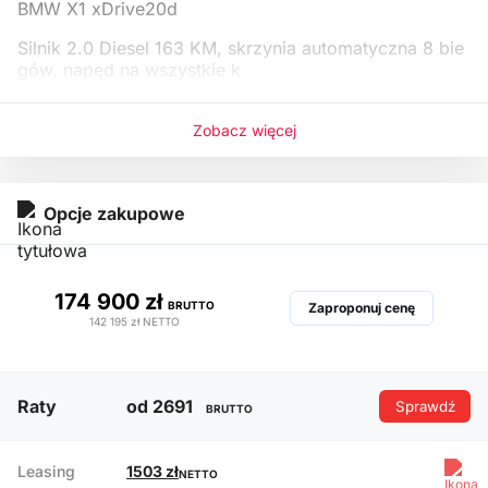
BMW X1 xDrive20d
Silnik 2.0 Diesel 163 KM, skrzynia automatyczna 8 bie
gów, napęd na wszystkie k
Zobacz więcej
Opcje zakupowe
174 900 zł
BRUTTO
Zaproponuj cenę
142 195 zł
NETTO
Raty
od 2691
Sprawdź
BRUTTO
Leasing
1503 zł
NETTO