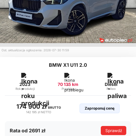
Ost. aktualizacja ogłoszenia: 2026-07-30 11:59
BMW X1 U11 2.0
2023
70 135 km
Diesel
Rok produkcji
Przebieg
Paliwo
174 900 zł
BRUTTO
Zaproponuj cenę
142 195 zł
NETTO
Rata od 2691 zł
Sprawdź