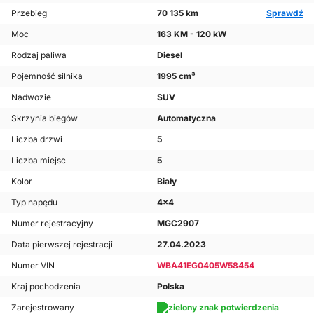
Przebieg
70 135 km
Sprawdź
Moc
163 KM - 120 kW
Rodzaj paliwa
Diesel
Pojemność silnika
1995 cm³
Nadwozie
SUV
Skrzynia biegów
Automatyczna
Liczba drzwi
5
Liczba miejsc
5
Kolor
Biały
Typ napędu
4x4
Numer rejestracyjny
MGC2907
Data pierwszej rejestracji
27.04.2023
Numer VIN
WBA41EG0405W58454
Kraj pochodzenia
Polska
Zarejestrowany