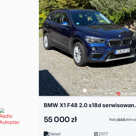
BMW X1 F48 2.0
55 000 zł
Raty
846
zł/ms
Diesel
2017