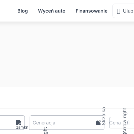
Blog
Wyceń auto
Finansowanie
Ulub
Generacja
Cena
[zł
]