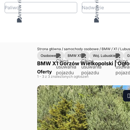
Paliwo
Nadwozie
Strona główna
/
samochody osobowe
/
BMW
/
X1
/
Lubus
Osobowe
BMW X1
Woj. Lubuskie
G
BMW X1 Gorzów Wielkopolski | Ogło
Oferty
1
- 3
z 3 znalezionych ogłoszeń