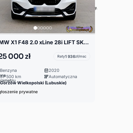
BMW X1 F48 2.0 xLine 28i LIFT SKÓRA RADAR ASYSTENCI FULL LED KAMERA
25 000 zł
Raty
1 936
zł/msc
Benzyna
2020
37 500 km
Automatyczna
Gorzów Wielkopolski (Lubuskie)
łoszenie prywatne