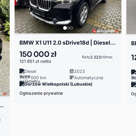
BMW X1 U11 2.0 sDrive18d | Diesel 150 KM | Grudzień 2023 | 37 000 km |
150 000 zł
1
Raty
2 323
zł/msc
121 951 zł
netto
Diesel
2023
37 000 km
Automatyczna
Gorzów Wielkopolski (Lubuskie)
Ogłoszenie prywatne
Og
 s18d serwisowany, kpl opon
c