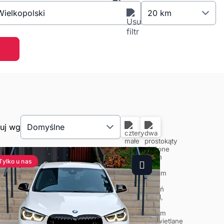
ielkopolski
20 km
tuj wg
Domyślne
Tylko u nas