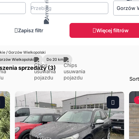
Przebieg
Gorzów W
Zapisz filtr
Więcej filtrów
kie
/
Gorzów Wielkopolski
orzów Wielkopolski
Do 20 km
szenia sprzedaży (3)
Sor