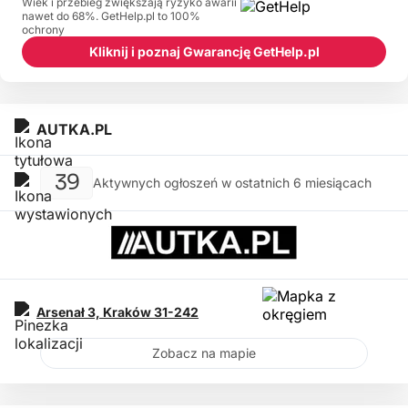
Wiek i przebieg zwiększają ryzyko awarii
nawet do 68%. GetHelp.pl to 100%
ochrony
Kliknij i poznaj Gwarancję GetHelp.pl
AUTKA.PL
39
Aktywnych ogłoszeń w ostatnich 6 miesiącach
Arsenał 3,
Kraków
31-242
Zobacz na mapie