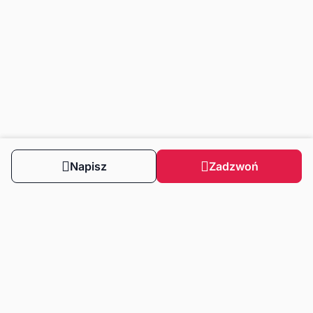
Napisz
Zadzwoń
Obserwuj nas