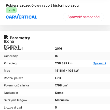
Pobierz szczegółowy raport historii pojazdu
-20%
Sprawdź samochód
Parametry
Rok produkcji
2016
Generacja
IX
Przebieg
238 897 km
Sprawdź
Moc
141 KM - 104 kW
Rodzaj paliwa
LPG
Pojemność silnika
1798 cm³
Nadwozie
Kombi
Skrzynia biegów
Manualna
Liczba drzwi
5