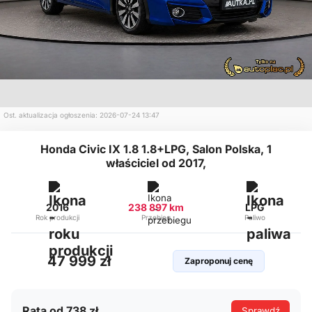
Ost. aktualizacja ogłoszenia: 2026-07-24 13:47
Honda Civic IX 1.8 1.8+LPG, Salon Polska, 1
właściciel od 2017,
2016
238 897 km
LPG
Rok produkcji
Przebieg
Paliwo
47 999 zł
Zaproponuj cenę
Rata od 738 zł
Sprawdź