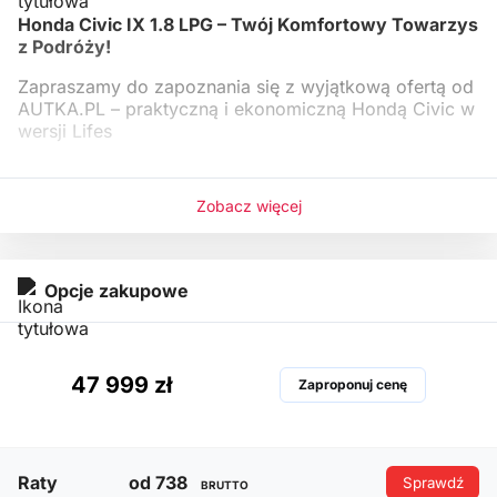
Honda Civic IX 1.8 LPG – Twój Komfortowy Towarzys
z Podróży!
Zapraszamy do zapoznania się z wyjątkową ofertą od
AUTKA.PL – praktyczną i ekonomiczną Hondą Civic w
wersji Lifes
Zobacz więcej
Opcje zakupowe
47 999 zł
Zaproponuj cenę
Raty
od 738
Sprawdź
BRUTTO