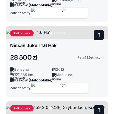
Kraków (Małopolskie)
Zobacz oferty:
Tylko u nas
Nissan Juke I 1.6 Hak
28 500 zł
Raty
439
zł/msc
Benzyna
2012
171 865 km
Manualna
Kraków (Małopolskie)
Zobacz oferty:
Tylko u nas