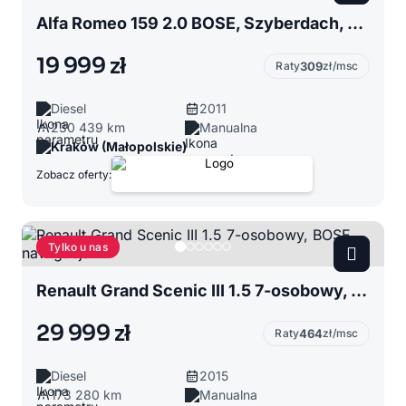
Alfa Romeo 159 2.0 BOSE, Szyberdach, Ksenony
19 999 zł
Raty
309
zł/msc
Diesel
2011
230 439 km
Manualna
Kraków (Małopolskie)
Zobacz oferty:
Tylko u nas
Renault Grand Scenic III 1.5 7-osobowy, BOSE, nawigacja
29 999 zł
Raty
464
zł/msc
Diesel
2015
173 280 km
Manualna