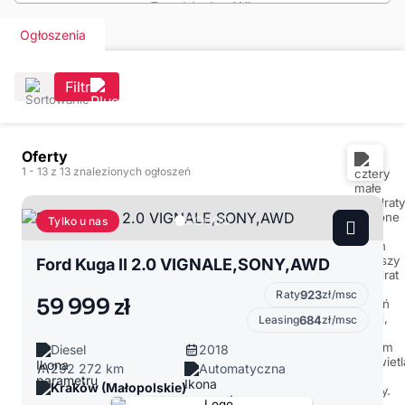
Ogłoszenia
Filtr
Oferty
1
- 13
z 13 znalezionych ogłoszeń
Tylko u nas
Ford Kuga II 2.0 VIGNALE,SONY,AWD
Raty
923
zł/msc
59 999 zł
Leasing
684
zł/msc
Diesel
2018
292 272 km
Automatyczna
Kraków (Małopolskie)