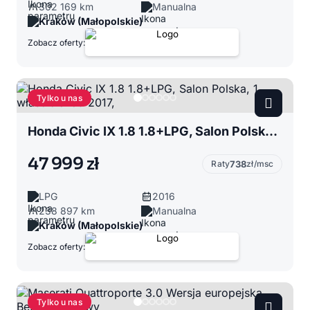
302 169 km
Manualna
Kraków (Małopolskie)
Zobacz oferty:
Tylko u nas
Honda Civic IX 1.8 1.8+LPG, Salon Polska, 1 właściciel od 2017,
47 999 zł
Raty
738
zł/msc
LPG
2016
238 897 km
Manualna
Kraków (Małopolskie)
Zobacz oferty:
Tylko u nas