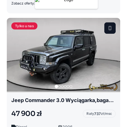
Zobacz oferty:
Tylko u nas
Jeep Commander 3.0 Wyciągarka,bagażnik dachowy,zderzak stalowy,lift zawieszenia
47 900 zł
Raty
737
zł/msc
Diesel
2006