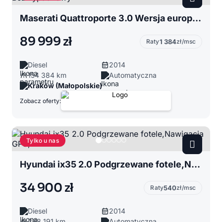
Maserati Quattroporte 3.0 Wersja europejska, Bezwypadkowy
89 999 zł
Raty
1 384
zł/msc
Diesel
2014
154 384 km
Automatyczna
Kraków (Małopolskie)
Zobacz oferty:
Tylko u nas
Hyundai ix35 2.0 Podgrzewane fotele,Nawigacja GPS, AWD
34 900 zł
Raty
540
zł/msc
Diesel
2014
268 191 km
Automatyczna