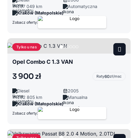
207 049 km
Automatyczna
Kraków (Małopolskie)
Zobacz oferty:
Tylko u nas
Opel Combo C 1.3 VAN
3 900 zł
Raty
60
zł/msc
Diesel
2005
262 805 km
Manualna
Kraków (Małopolskie)
Zobacz oferty:
Tylko u nas