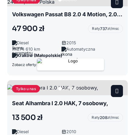
Volkswagen Passat B8 2.0 4 Motion, 2.0TDI 240KM,Salon Polska
47 900 zł
Raty
737
zł/msc
Diesel
2015
274 610 km
Automatyczna
Kraków (Małopolskie)
Zobacz oferty:
Tylko u nas
Seat Alhambra I 2.0 HAK, 7 osobowy,
13 500 zł
Raty
208
zł/msc
Diesel
2010