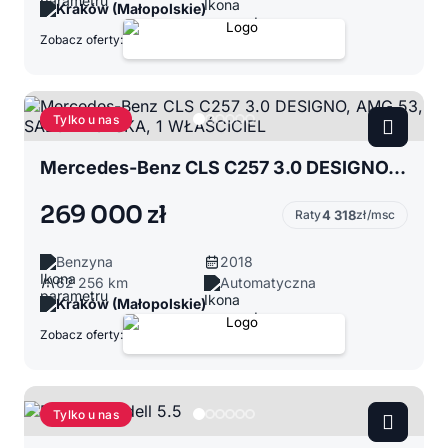
Kraków (Małopolskie)
Zobacz oferty:
Tylko u nas
Mercedes-Benz CLS C257 3.0 DESIGNO, AMG 53, SALON POLSKA, 1 WŁAŚCICIEL
269 000 zł
Raty
4 318
zł/msc
Benzyna
2018
62 256 km
Automatyczna
Kraków (Małopolskie)
Zobacz oferty:
Tylko u nas