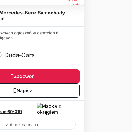
 Mercedes-Benz Samochody
ań
wnych ogłoszeń w ostatnich 6
iącach
Zadzwoń
Napisz
nań
60-319
Zobacz na mapie