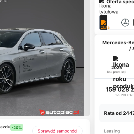
 z 10
Oferta spec
Mercedes-Be
/
2025
Rok produkcji
159 028 
129 291 zł
N
Rata od 2447
jazdu
-20%
Leasing
Sprawdź samochód