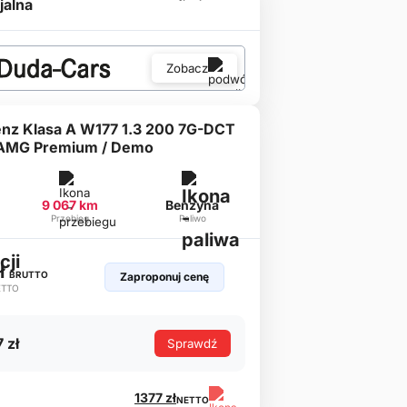
jalna
Zobacz
nz Klasa A W177 1.3 200 7G-DCT
 AMG Premium / Demo
9 067 km
Benzyna
Przebieg
Paliwo
zł
BRUTTO
Zaproponuj cenę
ETTO
 zł
Sprawdź
1377 zł
NETTO