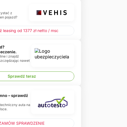
zystać z
ten pojazd?
 leasing od 1377 zł netto / msc
d?
ieczenie.
ine i znajdź
oszczędzając nawet
Sprawdź teraz
emno – sprawdź
 techniczny auta na
lsce.
ZAMÓW SPRAWDZENIE