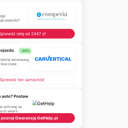
ego
ego pojazdu?
Sprawdź ratę od 2447 zł
 pojazdu
-20%
historię serwisową,
e kluczowe
Sprawdź ten samochód
 auto? Postaw
ia ochronę na
ch awarii.
 i poznaj Gwarancję GetHelp.pl