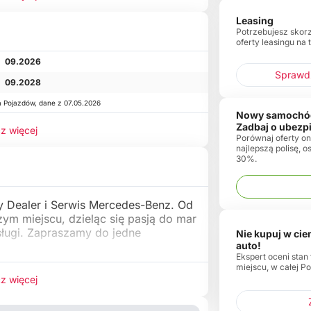
Leasing
Potrzebujesz skor
oferty leasingu na 
09.2026
Sprawdź
09.2028
a Pojazdów, dane z 07.05.2026
Nowy samochó
Zadbaj o ubezp
z więcej
Porównaj oferty onl
najlepszą polisę, 
30%.
 Dealer i Serwis Mercedes-Benz. Od
zym miejscu, dzieląc się pasją do mar
sługi. Zapraszamy do jedne
Nie kupuj w ci
auto!
Ekspert oceni stan
miejscu, w całej Po
z więcej