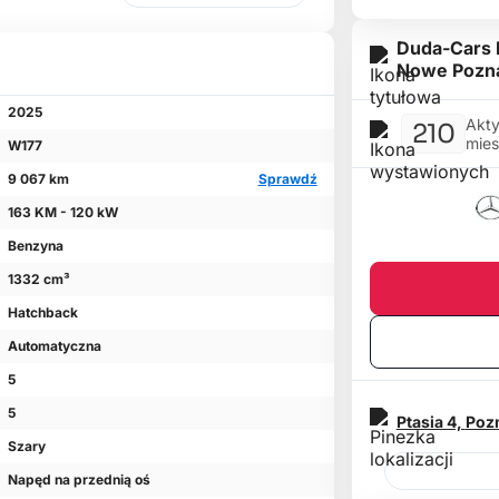
Duda-Cars
Nowe Pozn
2025
Akty
210
mies
W177
9 067 km
Sprawdź
163 KM - 120 kW
Benzyna
1332 cm³
Hatchback
Automatyczna
5
5
Ptasia 4,
Poz
Szary
Napęd na przednią oś