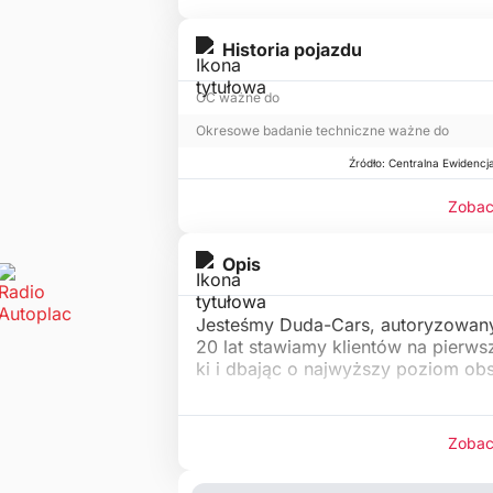
Historia pojazdu
OC ważne do
Okresowe badanie techniczne ważne do
Źródło: Centralna Ewidencj
Zobac
Opis
Jesteśmy Duda-Cars, autoryzowany
20 lat stawiamy klientów na pierws
ki i dbając o najwyższy poziom ob
Zobac