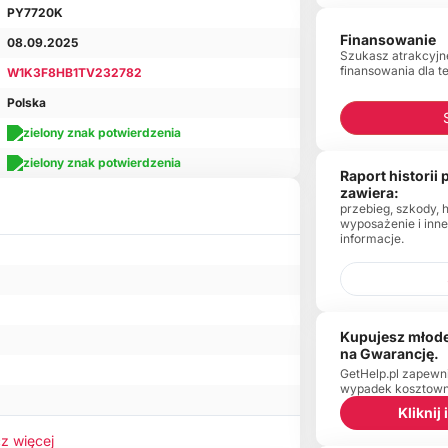
PY7720K
Finansowanie
08.09.2025
Szukasz atrakcyjn
finansowania dla t
W1K3F8HB1TV232782
Polska
Raport historii
zawiera:
przebieg, szkody, 
wyposażenie i inn
informacje.
Kupujesz młode
na Gwarancję.
GetHelp.pl zapewn
wypadek kosztowny
Kliknij
z więcej