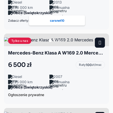
Diesel
2013
238 000 km
Manualna
Kielce (Świętokrzyskie)
Zobacz oferty:
carsnet10
Tylko u nas
Mercedes-Benz Klasa A W169 2.0 Mercedes
6 500 zł
Raty
100
zł/msc
Diesel
2007
225 000 km
Manualna
Kielce (Świętokrzyskie)
Ogłoszenie prywatne