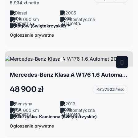
5 934 zł
netto
Diesel
2005
176 000 km
Automatyczna
Rogów (Świętokrzyskie)
Ogłoszenie prywatne
Mercedes-Benz Klasa A W176 1.6 Automat 2013r
48 900 zł
Raty
752
zł/msc
Benzyna
2013
154 000 km
Automatyczna
Skarżysko-Kamienna (Świętokrzyskie)
Ogłoszenie prywatne