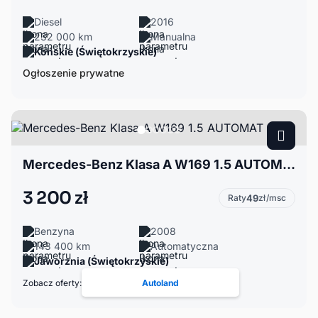
Diesel
2016
232 000 km
Manualna
Końskie (Świętokrzyskie)
Ogłoszenie prywatne
Mercedes-Benz Klasa A W169 1.5 AUTOMAT
3 200 zł
Raty
49
zł/msc
Benzyna
2008
143 400 km
Automatyczna
Jaworznia (Świętokrzyskie)
Zobacz oferty:
Autoland