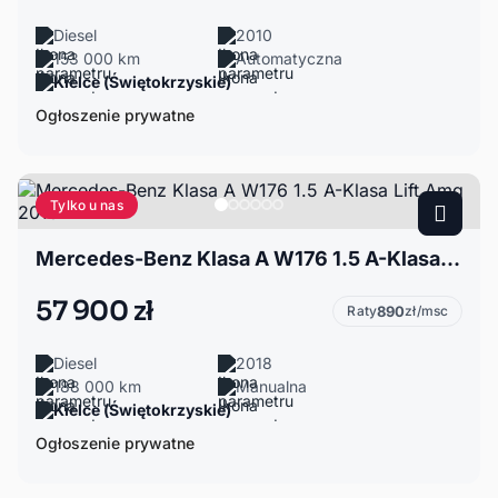
Diesel
2010
153 000 km
Automatyczna
Kielce (Świętokrzyskie)
Ogłoszenie prywatne
Tylko u nas
Mercedes-Benz Klasa A W176 1.5 A-Klasa Lift Amg 2018r
57 900 zł
Raty
890
zł/msc
Diesel
2018
188 000 km
Manualna
Kielce (Świętokrzyskie)
Ogłoszenie prywatne