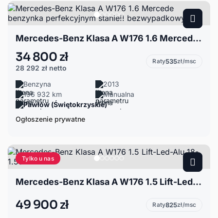
Mercedes-Benz Klasa A W176 1.6 Mercede benzynka perfekcyjnym stanie!! bezwypadkowy
34 800 zł
Raty
535
zł/msc
28 292 zł
netto
Benzyna
2013
196 932 km
Manualna
Pawłów (Świętokrzyskie)
Ogłoszenie prywatne
Tylko u nas
Mercedes-Benz Klasa A W176 1.5 Lift-Led-Alu 18-1.5d
49 900 zł
Raty
825
zł/msc