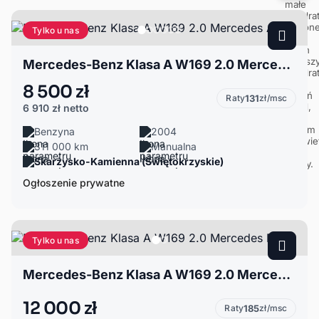
Tylko u nas
Mercedes-Benz Klasa A W169 2.0 Mercedes A200
8 500 zł
Raty
131
zł/msc
6 910 zł
netto
Benzyna
2004
311 000 km
Manualna
Skarżysko-Kamienna (Świętokrzyskie)
Ogłoszenie prywatne
Tylko u nas
Mercedes-Benz Klasa A W169 2.0 Mercedes Benz
12 000 zł
Raty
185
zł/msc