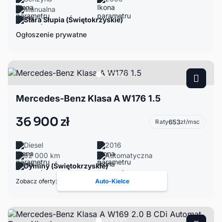
Manualna
Stara Słupia (Świętokrzyskie)
Ogłoszenie prywatne
Mercedes-Benz Klasa A W176 1.5
36 900 zł
Raty
653
zł/msc
Diesel
2016
92 000 km
Automatyczna
Dyminy (Świętokrzyskie)
Zobacz oferty:
Auto-Kielce