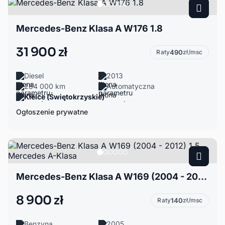
Mercedes-Benz Klasa A W176 1.8
31 900 zł
Raty
490
zł/msc
Diesel
2013
284 000 km
Automatyczna
Kielce (Świętokrzyskie)
Ogłoszenie prywatne
Mercedes-Benz Klasa A W169 (2004 - 2012) 1.5 Mercedes A-Klasa
8 900 zł
Raty
140
zł/msc
Benzyna
2005