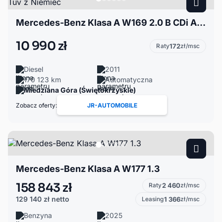
Mercedes-Benz Klasa A W169 2.0 B CDi Automat Tuv z Niemiec
10 990 zł
Raty
172
zł/msc
Diesel
2011
170 123 km
Automatyczna
Miedziana Góra (Świętokrzyskie)
Zobacz oferty:
JR-AUTOMOBILE
Mercedes-Benz Klasa A W177 1.3
158 843 zł
Raty
2 460
zł/msc
129 140 zł
netto
Leasing
1 366
zł/msc
Benzyna
2025