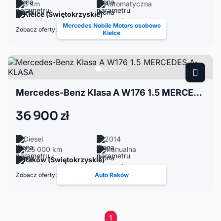
3 km
Automatyczna
Kielce (Świętokrzyskie)
Mercedes Nobile Motors osobowe
Zobacz oferty:
Kielce
Mercedes-Benz Klasa A W176 1.5 MERCEDES A-KLASA
36 900 zł
Diesel
2014
125 000 km
Manualna
Raków (Świętokrzyskie)
Zobacz oferty:
Auto Raków
1