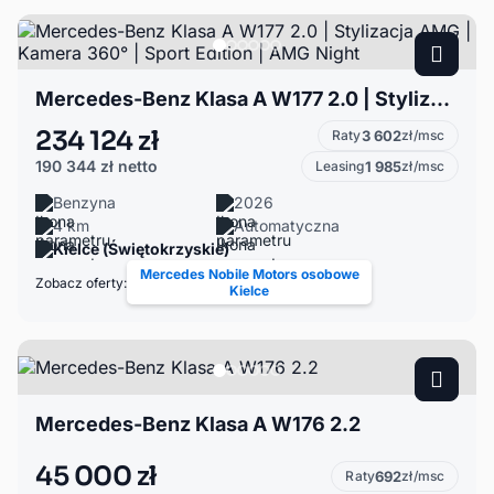
Mercedes-Benz Klasa A W177 2.0 | Stylizacja AMG | Kamera 360° | Sport Edition | AMG Night
234 124 zł
Raty
3 602
zł/msc
190 344 zł
netto
Leasing
1 985
zł/msc
Benzyna
2026
4 km
Automatyczna
Kielce (Świętokrzyskie)
Mercedes Nobile Motors osobowe
Zobacz oferty:
Kielce
Mercedes-Benz Klasa A W176 2.2
45 000 zł
Raty
692
zł/msc