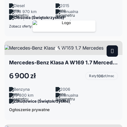
Diesel
2015
208 970 km
Manualna
Ciosowa (Świętokrzyskie)
Zobacz oferty:
Mercedes-Benz Klasa A W169 1.7 Mercedes
6 900 zł
Raty
106
zł/msc
Benzyna
2006
19 800 km
Manualna
Zbludowice (Świętokrzyskie)
Ogłoszenie prywatne