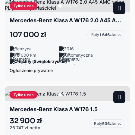
Tylko u nas
Mercedes-Benz Klasa A W176 2.0 A45 AMG salon PL pierwszy właściciel
107 000 zł
Raty
1 646
zł/msc
Benzyna
2016
78 000 km
Automatyczna
Chęciny (Świętokrzyskie)
Ogłoszenie prywatne
Tylko u nas
Mercedes-Benz Klasa A W176 1.5
32 900 zł
Raty
506
zł/msc
26 747 zł
netto