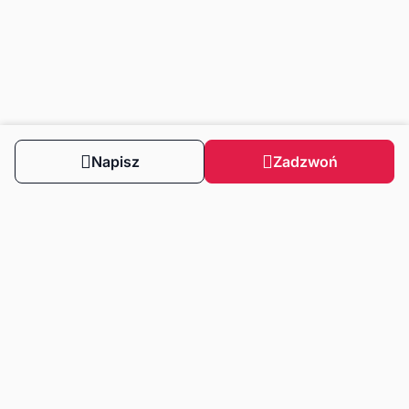
Napisz
Zadzwoń
Obserwuj nas
Dla klientów