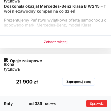
Doskonała okazja! Mercedes-Benz Klasa B W245 – T
wój niezawodny kompan na co dzień
Prezentujemy Państwu wyjątkową ofertę samochodu o
sobowego marki Mercedes-Benz, model Klasa
Zobacz więcej
Opcje zakupowe
21 900 zł
Zaproponuj cenę
Raty
od 339
Sprawdź
BRUTTO