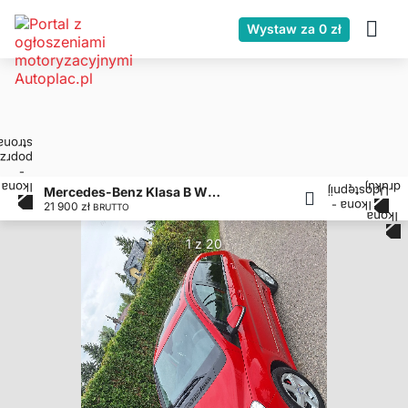
Wystaw za 0 zł
Mercedes-Benz Klasa B W245 2.0 ZAREJESTROWANY#SERWIS#BENZYNA#AUTOMAT#OPONY WIELOSEZON#ŁAŃCUCH ROZRZĄD
21 900 zł
BRUTTO
1 z 20