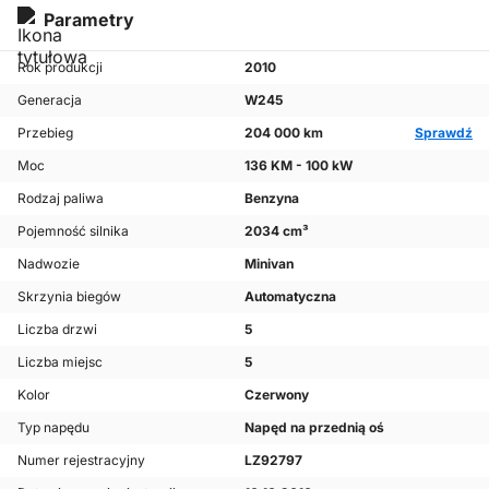
Parametry
Rok produkcji
2010
Generacja
W245
Przebieg
204 000 km
Sprawdź
Moc
136 KM - 100 kW
Rodzaj paliwa
Benzyna
Pojemność silnika
2034 cm³
Nadwozie
Minivan
Skrzynia biegów
Automatyczna
Liczba drzwi
5
Liczba miejsc
5
Kolor
Czerwony
Typ napędu
Napęd na przednią oś
Numer rejestracyjny
LZ92797