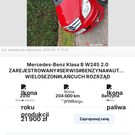
Ost. aktualizacja ogłoszenia: 2026-05-17 10:53
Mercedes-Benz Klasa B W245 2.0
ZAREJESTROWANY#SERWIS#BENZYNA#AUTOMAT
WIELOSEZON#ŁAŃCUCH ROZRZĄD
2010
204 000 km
Benzyna
Rok produkcji
Przebieg
Paliwo
21 900 zł
Zaproponuj cenę