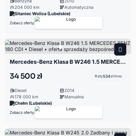
Benzyna
2010
204 000 km
Automatyczna
Sitaniec Wolica (Lubelskie)
Zobacz oferty:
Mercedes-Benz Klasa B W246 1.5 MERCEDES‑BENZ 180 CDI • Diesel • oferta sprzedaży bezpośredniej
34 500 zł
Raty
534
zł/msc
Diesel
2014
178 000 km
Manualna
Chełm (Lubelskie)
Zobacz oferty: