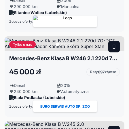
Diesel
2009
290 000 km
Manualna
Sitaniec Wolica (Lubelskie)
Zobacz oferty:
Tylko u nas
Mercedes-Benz Klasa B W246 2.1 220d 7G-DCT AMG 170 KM Radar Kamera Skóra Super Stan
45 000 zł
Raty
697
zł/msc
Diesel
2015
240 000 km
Automatyczna
Biała Podlaska (Lubelskie)
Zobacz oferty:
EURO SERWIS AUTO SP. ZOO