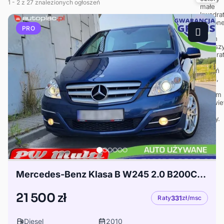
1
- 2
z 27 znalezionych ogłoszeń
PRO
Mercedes-Benz Klasa B W245 2.0 B200CDI Automat Bogate wyposażenie Zarejestrowany ZAMIANA GWARANCJA!
21 500 zł
Raty
331
zł/msc
Diesel
2010