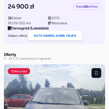
24 900 zł
Raty
385
zł/msc
Diesel
2013
219 000 km
Manualna
Tarnogród (Lubelskie)
Zobacz oferty:
AUTO HANDEL KAMIL FELIKS
Oferty
3
- 24
z 27 znalezionych ogłoszeń
Tylko u nas