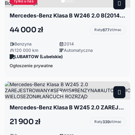
Tylko u nas
Mercedes-Benz Klasa B W246 2.0 B(2014)Automat; Bogata Wersja
44 000 zł
Raty
677
zł/msc
Benzyna
2014
120 000 km
Automatyczna
LUBARTOW (Lubelskie)
Ogłoszenie prywatne
Mercedes-Benz Klasa B W245 2.0 ZAREJESTROWANY#SERWIS#BENZYNA#AUTOMAT#OPONY WIELOSEZON#ŁAŃCUCH ROZRZĄD
21 900 zł
Raty
339
zł/msc