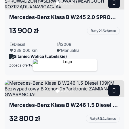
Mercedes-Benz Klasa B W245 2.0 SPROWADZONY#SERWISOWANY#ŁAŃCUCH ROZRZĄDU#NAVIGACJA#
13 900 zł
Raty
215
zł/msc
Diesel
2008
238 000 km
Manualna
Sitaniec Wolica (Lubelskie)
Zobacz oferty:
Mercedes-Benz Klasa B W246 1.5 Diesel 109KM Bezwypadkowy BiXenon 2xParktronic ZAMIANA GWARANCJA!
32 800 zł
Raty
504
zł/msc