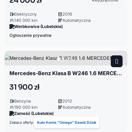
24 000 zł
Raty
370
zł/msc
Elektryczny
2016
140 000 km
Automatyczna
Werbkowice (Lubelskie)
Ogłoszenie prywatne
Mercedes-Benz Klasa B W246 1.6 MERCEDES 180
31 900 zł
Benzyna
2012
190 000 km
Automatyczna
Zamość (Lubelskie)
Zobacz oferty:
Auto Komis "Omega" Dawid Dziok