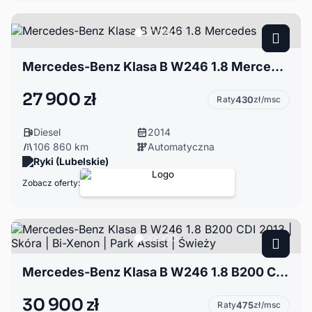
Mercedes-Benz Klasa B W246 1.8 Mercedes
27 900 zł
Raty
430
zł/msc
Diesel
2014
106 860 km
Automatyczna
Ryki (Lubelskie)
Zobacz oferty:
Mercedes-Benz Klasa B W246 1.8 B200 CDI 2013 | Skóra | Bi-Xenon | Park Assist | Świeży
30 900 zł
Raty
475
zł/msc