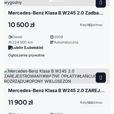
Mercedes-Benz Klasa B W245 2.0 Zadbany i mega wygodny
10 500 zł
Raty
162
zł/msc
Diesel
2009
224 500 km
Automatyczna
Lublin (Lubelskie)
Ogłoszenie prywatne
Mercedes-Benz Klasa B W245 2.0 ZAREJESTROWANY#WAŻNE OPŁATY#ŁAŃCUCH ROZRZĄDU#OPONY WIELOSEZON
11 900 zł
Raty
183
zł/msc