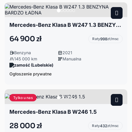
Mercedes-Benz Klasa B W247 1.3 BENZYNA BARDZO ŁADNA
64 900 zł
Raty
998
zł/msc
Benzyna
2021
145 000 km
Manualna
zamość (Lubelskie)
Ogłoszenie prywatne
Tylko u nas
Mercedes-Benz Klasa B W246 1.5
28 000 zł
Raty
432
zł/msc