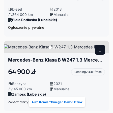
Diesel
2013
264 000 km
Manualna
Biała Podlaska (Lubelskie)
Ogłoszenie prywatne
Mercedes-Benz Klasa B W247 1.3 Mercedes B180
64 900 zł
Leasing
733
zł/msc
Benzyna
2021
145 000 km
Manualna
Zamość (Lubelskie)
Zobacz oferty:
Auto Komis "Omega" Dawid Dziok