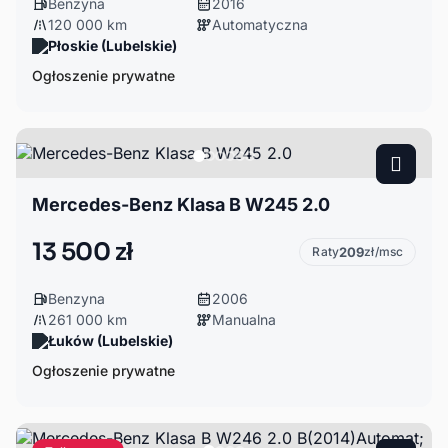
Benzyna
2016
120 000 km
Automatyczna
Płoskie (Lubelskie)
Ogłoszenie prywatne
Mercedes-Benz Klasa B W245 2.0
13 500 zł
Raty
209
zł/msc
Benzyna
2006
261 000 km
Manualna
Łuków (Lubelskie)
Ogłoszenie prywatne