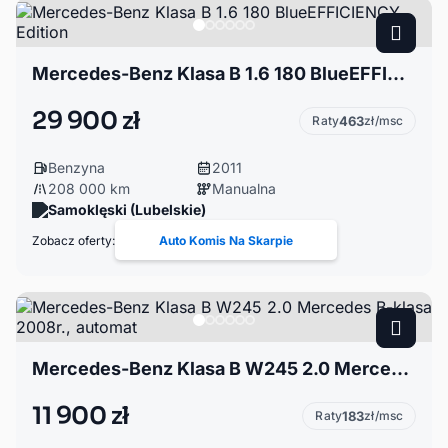
Mercedes-Benz Klasa B 1.6 180 BlueEFFICIENCY Edition
29 900 zł
Raty
463
zł/msc
Benzyna
2011
208 000 km
Manualna
Samoklęski (Lubelskie)
Zobacz oferty:
Auto Komis Na Skarpie
Mercedes-Benz Klasa B W245 2.0 Mercedes B-klasa 2008r., automat
11 900 zł
Raty
183
zł/msc