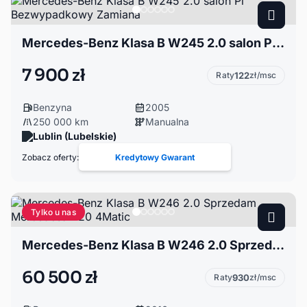
Mercedes-Benz Klasa B W245 2.0 salon Pl Bezwypadkowy Zamiana
7 900 zł
Raty
122
zł/msc
Benzyna
2005
250 000 km
Manualna
Lublin (Lubelskie)
Zobacz oferty:
Kredytowy Gwarant
Tylko u nas
Mercedes-Benz Klasa B W246 2.0 Sprzedam Mercedesa 220 4Matic
60 500 zł
Raty
930
zł/msc