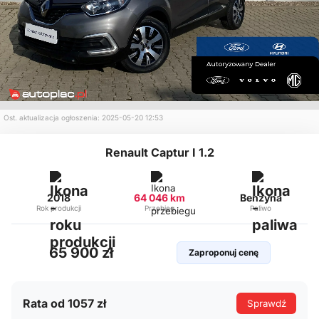
Ost. aktualizacja ogłoszenia: 2025-05-20 12:53
Renault Captur I 1.2
2018
64 046 km
Benzyna
Rok produkcji
Przebieg
Paliwo
65 900 zł
Zaproponuj cenę
Rata od 1057 zł
Sprawdź