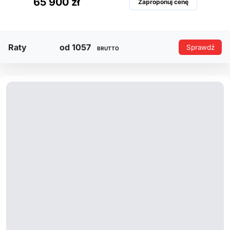
65 900 zł
Zaproponuj cenę
Raty
od 1057
Sprawdź
BRUTTO