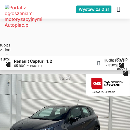
Wystaw za 0 zł
Renault Captur I 1.2
65 900 zł
BRUTTO
1 z 26