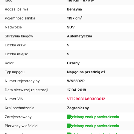
Moc
118 KM - 87 kW
Rodzaj paliwa
Benzyna
Pojemność silnika
1197 cm³
Nadwozie
SUV
Skrzynia biegów
Automatyczna
Liczba drzwi
5
Liczba miejsc
5
Kolor
Czarny
Typ napędu
Napęd na przednią oś
Numer rejestracyjny
WN5592P
Data pierwszej rejestracji
17.04.2018
Numer VIN
VF12R031A60303012
Kraj pochodzenia
Zagraniczny
Zarejestrowany
Pierwszy właściciel