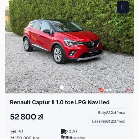
Renault Captur II 1.0 tce LPG Navi led
Raty
812
zł/msc
52 800 zł
Leasing
612
zł/msc
LPG
2020
150 000 km
Manualna