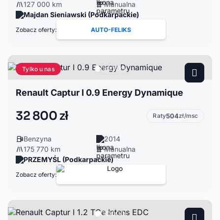
127 000 km
Manualna
Majdan Sieniawski (Podkarpackie)
Zobacz oferty:
AUTO-FELIKS
Tylko u nas
Renault Captur I 0.9 Energy Dynamique
32 800 zł
Raty
504
zł/msc
Benzyna
2014
175 770 km
Manualna
PRZEMYŚL (Podkarpackie)
Zobacz oferty: