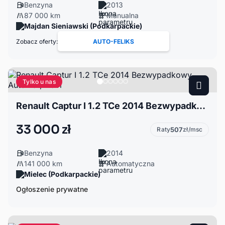
Benzyna
2013
87 000 km
Manualna
Majdan Sieniawski (Podkarpackie)
Zobacz oferty:
AUTO-FELIKS
Tylko u nas
Renault Captur I 1.2 TCe 2014 Bezwypadkowy, Automat, Navi
33 000 zł
Raty
507
zł/msc
Benzyna
2014
141 000 km
Automatyczna
Mielec (Podkarpackie)
Ogłoszenie prywatne