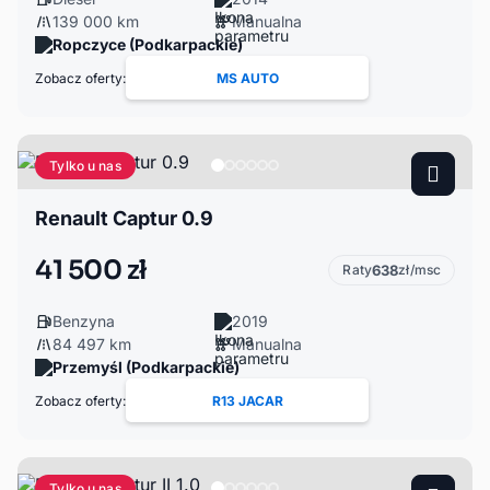
139 000 km
Manualna
Ropczyce (Podkarpackie)
Zobacz oferty:
MS AUTO
Tylko u nas
Renault Captur 0.9
41 500 zł
Raty
638
zł/msc
Benzyna
2019
84 497 km
Manualna
Przemyśl (Podkarpackie)
Zobacz oferty:
R13 JACAR
Tylko u nas