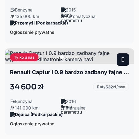
Benzyna
2015
135 000 km
Automatyczna
Przemyśl (Podkarpackie)
Ogłoszenie prywatne
Tylko u nas
Renault Captur I 0.9 bardzo zadbany fajne wyposazenie klimatronik kamera navi
34 600 zł
Raty
532
zł/msc
Benzyna
2016
141 000 km
Manualna
Dębica (Podkarpackie)
Ogłoszenie prywatne