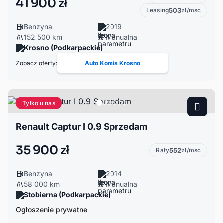
41 900 zł
Leasing
503
zł/msc
Benzyna
2019
152 500 km
Manualna
Krosno (Podkarpackie)
Zobacz oferty:
Auto Komis Krosno
Tylko u nas
Renault Captur I 0.9 Sprzedam
35 900 zł
Raty
552
zł/msc
Benzyna
2014
58 000 km
Manualna
Stobierna (Podkarpackie)
Ogłoszenie prywatne