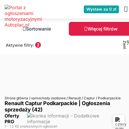
Wystaw za 0 zł
Sortowanie
Więcej filtrów
2
Aktywne filtry:
Strona główna
/
samochody osobowe
/
Renault
/
Captur
/
Podkarpackie
Renault Captur Podkarpackie | Ogłoszenia
sprzedaży (42)
Oferty
PRO
1
- 1
z 42 znalezionych ogłoszeń