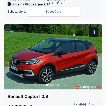
Lubzina (Podkarpackie)
Zobacz oferty:
SpeedCars
Renault Captur I 0.9
Raty
644
zł/msc