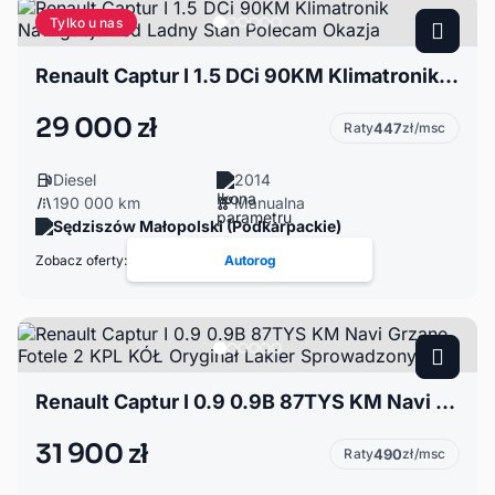
Tylko u nas
Renault Captur I 1.5 DCi 90KM Klimatronik Nawigacja Led Ladny Stan Polecam Okazja
29 000 zł
Raty
447
zł/msc
Diesel
2014
190 000 km
Manualna
Sędziszów Małopolski (Podkarpackie)
Zobacz oferty:
Autorog
Renault Captur I 0.9 0.9B 87TYS KM Navi Grzane Fotele 2 KPL KÓŁ Oryginał Lakier Sprowadzony
31 900 zł
Raty
490
zł/msc