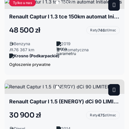
Tylko u nas
Renault Captur I 1.3 tce 150km automat Initiale Paris
48 500 zł
Raty
746
zł/msc
Benzyna
2019
76 367 km
Automatyczna
Krosno (Podkarpackie)
Ogłoszenie prywatne
Renault Captur I 1.5 (ENERGY) dCi 90 LIMITED
30 900 zł
Raty
475
zł/msc
Diesel
2014