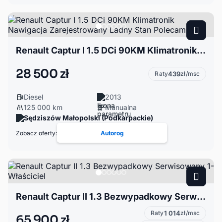
Renault Captur I 1.5 DCi 90KM Klimatronik Nawigacja Zarejestrowany Ladny Stan Polecam
28 500 zł
Raty
439
zł/msc
Diesel
2013
125 000 km
Manualna
Sędziszów Małopolski (Podkarpackie)
Zobacz oferty:
Autorog
Renault Captur II 1.3 Bezwypadkowy Serwisowany 1-Właściciel
Raty
1 014
zł/msc
65 900 zł