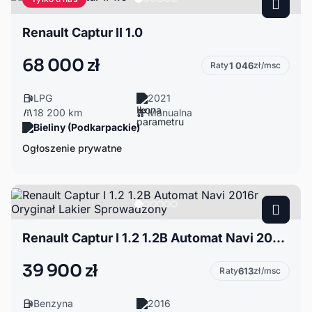
Renault Captur II 1.0
68 000 zł
Raty
1 046
zł/msc
LPG
2021
18 200 km
Manualna
Bieliny (Podkarpackie)
Ogłoszenie prywatne
Renault Captur I 1.2 1.2B Automat Navi 2016r Oryginał Lakier Sprowadzony
39 900 zł
Raty
613
zł/msc
Benzyna
2016