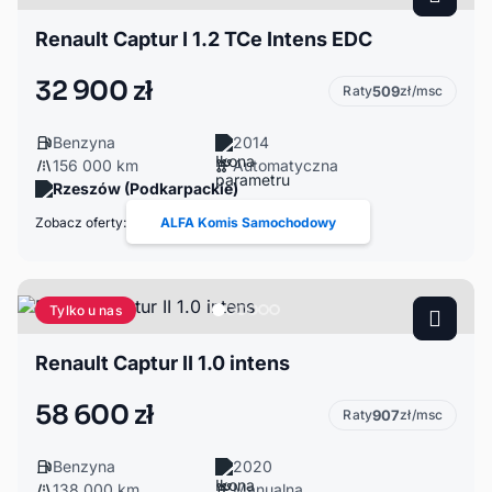
Renault Captur I 1.2 TCe Intens EDC
32 900 zł
Raty
509
zł/msc
Benzyna
2014
156 000 km
Automatyczna
Rzeszów (Podkarpackie)
Zobacz oferty:
ALFA Komis Samochodowy
Tylko u nas
Renault Captur II 1.0 intens
58 600 zł
Raty
907
zł/msc
Benzyna
2020
138 000 km
Manualna