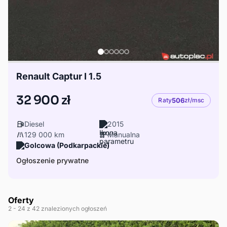
Renault Captur I 1.5
32 900 zł
Raty
506
zł/msc
Diesel
2015
129 000 km
Manualna
Golcowa (Podkarpackie)
Ogłoszenie prywatne
Oferty
2
- 24
z 42 znalezionych ogłoszeń