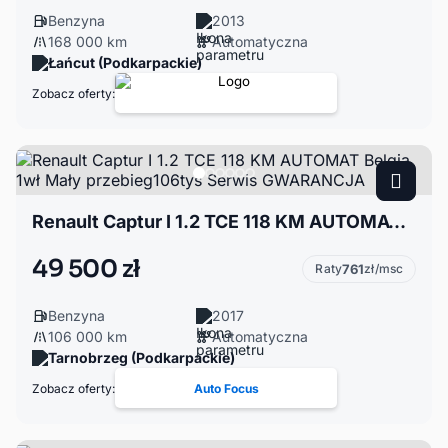
Benzyna
2013
168 000 km
Automatyczna
Łańcut (Podkarpackie)
Zobacz oferty:
Renault Captur I 1.2 TCE 118 KM AUTOMAT Belgia 1wł Mały przebieg106tyś Serwis GWARANCJA
49 500 zł
Raty
761
zł/msc
Benzyna
2017
106 000 km
Automatyczna
Tarnobrzeg (Podkarpackie)
Zobacz oferty:
Auto Focus