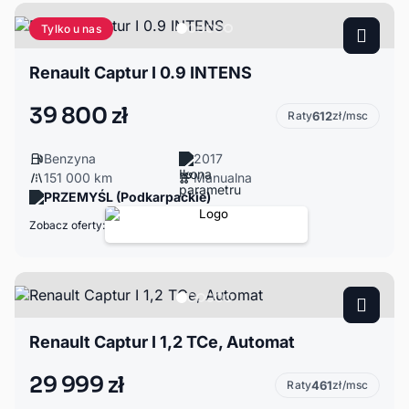
Tylko u nas
Renault Captur I 0.9 INTENS
39 800 zł
Raty
612
zł/msc
Benzyna
2017
151 000 km
Manualna
PRZEMYŚL (Podkarpackie)
Zobacz oferty:
Renault Captur I 1,2 TCe, Automat
29 999 zł
Raty
461
zł/msc