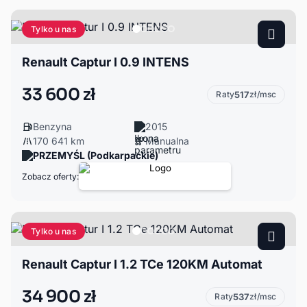
Tylko u nas
Renault Captur I 0.9 INTENS
33 600 zł
Raty
517
zł/msc
Benzyna
2015
170 641 km
Manualna
PRZEMYŚL (Podkarpackie)
Zobacz oferty:
Tylko u nas
Renault Captur I 1.2 TCe 120KM Automat
34 900 zł
Raty
537
zł/msc