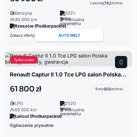
Leasing
742
zł/msc
Benzyna
2021
40 000 km
Manualna
Rzeszów (Podkarpackie)
Zobacz oferty:
AUTO WELT
Tylko u nas
Renault Captur II 1.0 Tce LPG salon Polska bezwypadkowy, gwarancja
61 800 zł
Raty
950
zł/msc
LPG
2020
65 000 km
Manualna
Łańcut (Podkarpackie)
Ogłoszenie prywatne