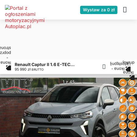
Wystaw za 0 zł
Renault Captur II 1.6 E-TECH145KM*FullLed*Radar*Kamera*Pdc*Temp*Alu*Wirtual*GrzKier+Fot !!!
95 990 zł
BRUTTO
1 z 45