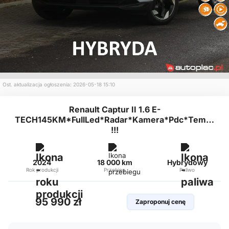
Ost. aktualizacja ogłoszenia: 2026-05-18 15:10
Renault Captur II 1.6 E-
TECH145KM*FullLed*Radar*Kamera*Pdc*Temp*Alu*
!!!
2024
18 000 km
Hybrydowy
Rok produkcji
Przebieg
Paliwo
95 990 zł
Zaproponuj cenę