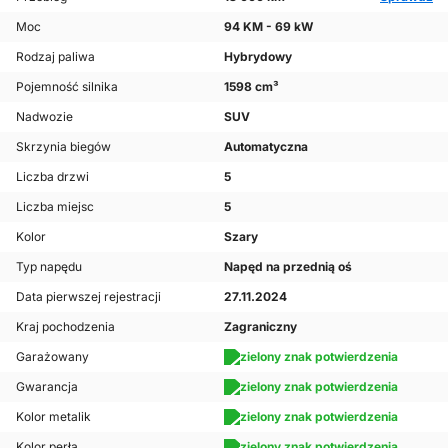
Moc
94 KM - 69 kW
Rodzaj paliwa
Hybrydowy
Pojemność silnika
1598 cm³
Nadwozie
SUV
Skrzynia biegów
Automatyczna
Liczba drzwi
5
Liczba miejsc
5
Kolor
Szary
Typ napędu
Napęd na przednią oś
Data pierwszej rejestracji
27.11.2024
Kraj pochodzenia
Zagraniczny
Garażowany
Gwarancja
Kolor metalik
Kolor perła